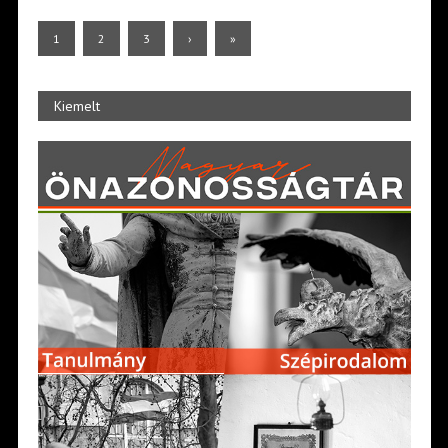
1
2
3
›
»
Kiemelt