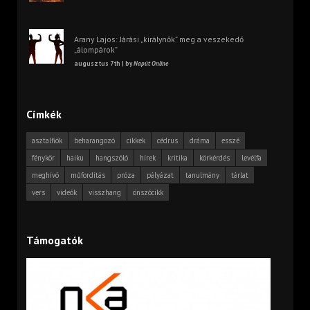
Arany Lajos: Járási „királynők” meg a veszekedő
„álompárok”
augusztus 7th | by
Napút Online
Címkék
asztalfiók
beharangozó
cikkek
cédrus
dráma
esszé
fénykör
haiku
hangszóló
hírek
kritika
körkérdés
levélfa
meghívó
műfordítás
próza
pályázat
tanulmány
tárlat
vers
videók
visszhang
önszócikk
Támogatók