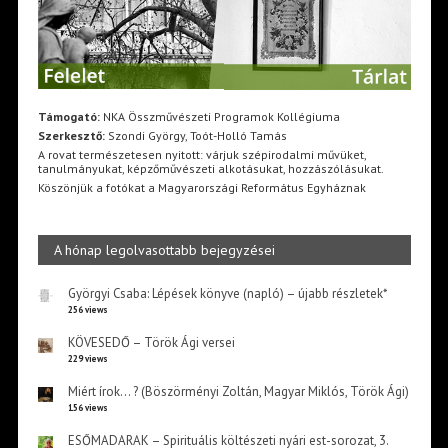
Támogató:
NKA Összművészeti Programok Kollégiuma
Szerkesztő:
Szondi György, Toót-Holló Tamás
A rovat természetesen nyitott: várjuk szépirodalmi művüket,
tanulmányukat, képzőművészeti alkotásukat, hozzászólásukat.
Köszönjük a fotókat a Magyarországi Református Egyháznak
A hónap legolvasottabb bejegyzései
Györgyi Csaba: Lépések könyve (napló) – újabb részletek*
256 views
KÖVESEDŐ – Török Ági versei
229 views
Miért írok… ? (Böszörményi Zoltán, Magyar Miklós, Török Ági)
156 views
ESŐMADARAK – Spirituális költészeti nyári est-sorozat, 3.