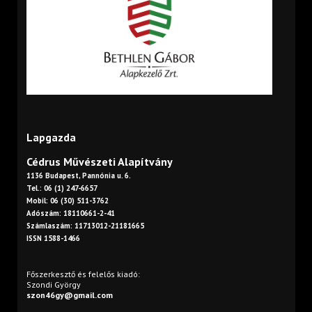
Lapgazda
Cédrus Művészeti Alapítvány
1136 Budapest, Pannónia u. 6.
Tel.: 06 (1) 247-6657
Mobil: 06 (30) 511-3762
Adószám: 18110661-2-41
Számlaszám: 11713012-21181665
ISSN 1588-1466
Főszerkesztő és felelős kiadó:
Szondi György
szon46gy@gmail.com