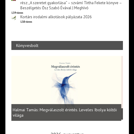
rész: „A szeretet gyakorlása” – szvámí Tírtha Fekete könyve –
Beszélgetés Ősz Szabó Évával | Meghívó
139 views
Kortárs irodalmi alkotások pályázata 2026
138 views
Könyvesbolt
Vité
ltői
irod
Lakatos Fleisz Katalin: Vasárnap délután Sárszegen
erej