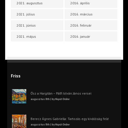
2021. augusztus
2016. április
2021. július
2016. március
2021. június
2016. február
2021. május
2016. január
Friss
Ősz a Hargitán – Pálfi István János versei
augusztus 8th | by
Napút Online
Berecz Ágnes Gabriella: Tartozás egy kiválóság felé
augusztus 8th | by
Napút Online