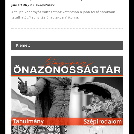
január 16th, 2010 |
by Napút Online
A teljes képernyős változathoz kattintson a jobb felső sarokban
található „Megnyitás új ablakban” ikonra!
Kiemelt