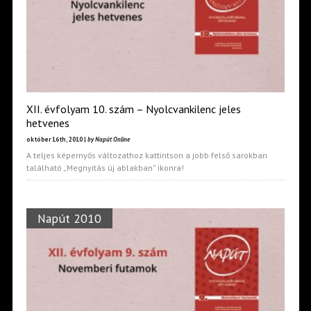
XII. évfolyam 10. szám – Nyolcvankilenc jeles
hetvenes
október 16th, 2010 |
by Napút Online
A teljes képernyős változathoz kattintson a jobb felső sarokban
található „Megnyitás új ablakban” ikonra!
Napút 2010