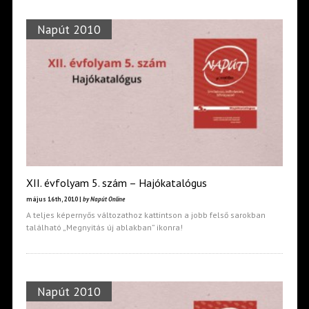
Napút 2010
XII. évfolyam 5. szám – Hajókatalógus
május 16th, 2010 |
by Napút Online
A teljes képernyős változathoz kattintson a jobb felső sarokban
található „Megnyitás új ablakban” ikonra!
Napút 2010