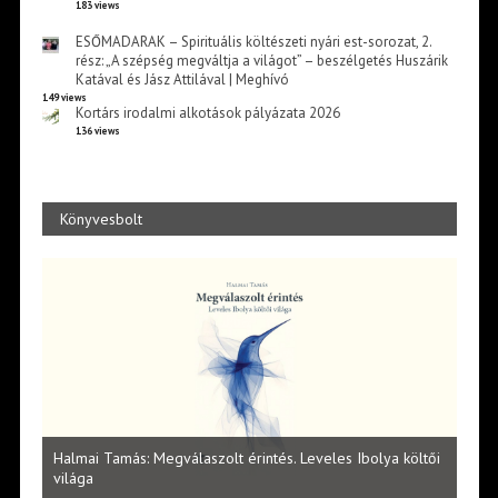
183 views
ESŐMADARAK – Spirituális költészeti nyári est-sorozat, 2.
rész: „A szépség megváltja a világot” – beszélgetés Huszárik
Katával és Jász Attilával | Meghívó
149 views
Kortárs irodalmi alkotások pályázata 2026
136 views
Könyvesbolt
l
Halmai Tamás: Megválaszolt érintés. Leveles Ibolya költői
Laka
világa