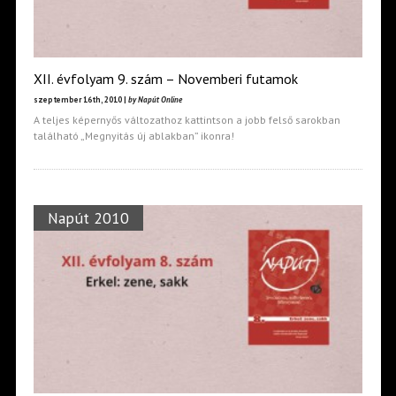
XII. évfolyam 9. szám – Novemberi futamok
szeptember 16th, 2010 |
by Napút Online
A teljes képernyős változathoz kattintson a jobb felső sarokban
található „Megnyitás új ablakban” ikonra!
Napút 2010