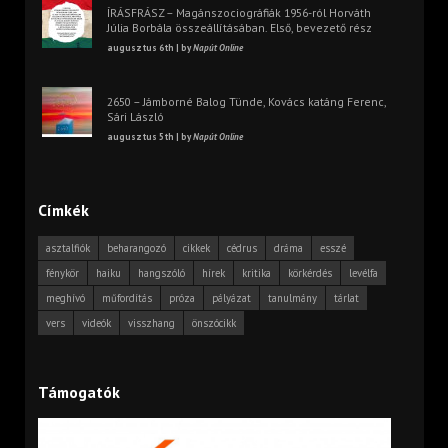
ÍRÁSFRÁSZ – Magánszociográfiák 1956-ról Horváth
Júlia Borbála összeállításában. Első, bevezető rész
augusztus 6th | by
Napút Online
2650 – Jámborné Balog Tünde, Kovács katáng Ferenc,
Sári László
augusztus 5th | by
Napút Online
Címkék
asztalfiók
beharangozó
cikkek
cédrus
dráma
esszé
fénykör
haiku
hangszóló
hírek
kritika
körkérdés
levélfa
meghívó
műfordítás
próza
pályázat
tanulmány
tárlat
vers
videók
visszhang
önszócikk
Támogatók