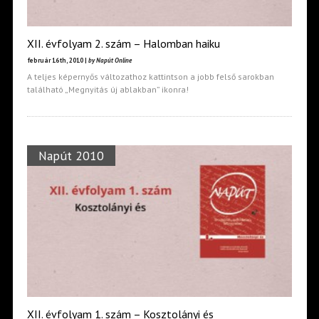
XII. évfolyam 2. szám – Halomban haiku
február 16th, 2010 |
by Napút Online
A teljes képernyős változathoz kattintson a jobb felső sarokban
található „Megnyitás új ablakban” ikonra!
Napút 2010
XII. évfolyam 1. szám – Kosztolányi és