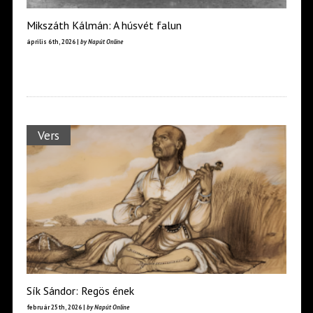
Mikszáth Kálmán: A húsvét falun
április 6th, 2026 |
by Napút Online
Vers
Sík Sándor: Regös ének
február 25th, 2026 |
by Napút Online