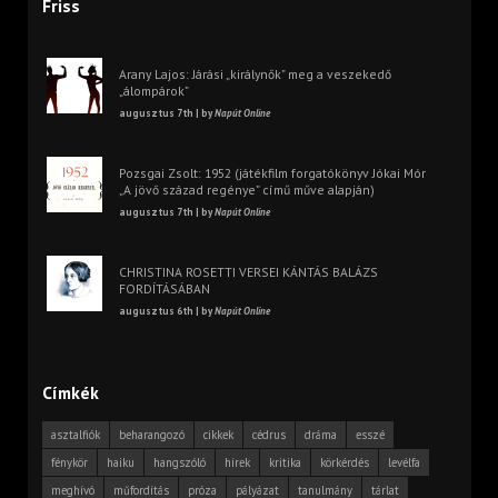
Friss
Arany Lajos: Járási „királynők” meg a veszekedő
„álompárok”
augusztus 7th | by
Napút Online
Pozsgai Zsolt: 1952 (játékfilm forgatókönyv Jókai Mór
„A jövő század regénye” című műve alapján)
augusztus 7th | by
Napút Online
CHRISTINA ROSETTI VERSEI KÁNTÁS BALÁZS
FORDÍTÁSÁBAN
augusztus 6th | by
Napút Online
Címkék
asztalfiók
beharangozó
cikkek
cédrus
dráma
esszé
fénykör
haiku
hangszóló
hírek
kritika
körkérdés
levélfa
meghívó
műfordítás
próza
pályázat
tanulmány
tárlat