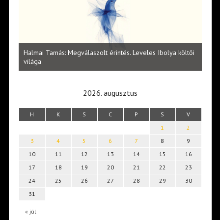
más: Megválaszolt érintés. Leveles Ibolya költői
Lakatos Fleisz Katali
2026. augusztus
H
K
S
C
P
S
V
1
2
3
4
5
6
7
8
9
10
11
12
13
14
15
16
17
18
19
20
21
22
23
24
25
26
27
28
29
30
31
« júl