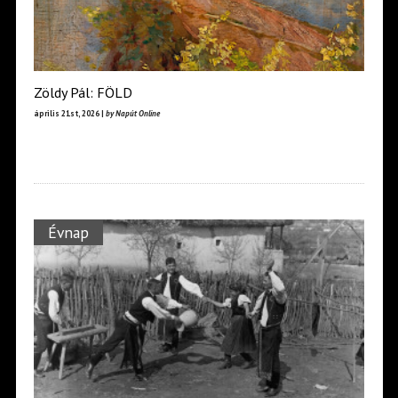
Zöldy Pál: FÖLD
április 21st, 2026 |
by Napút Online
Évnap