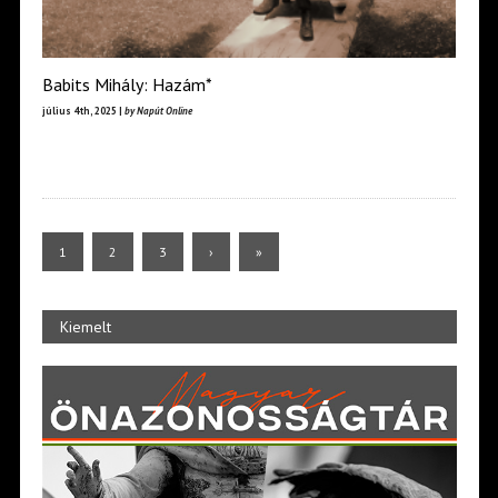
Babits Mihály: Hazám*
július 4th, 2025 |
by Napút Online
1
2
3
›
»
Kiemelt