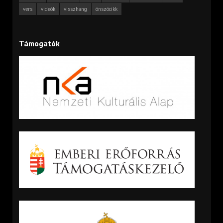
vers
videók
visszhang
önszócikk
Támogatók