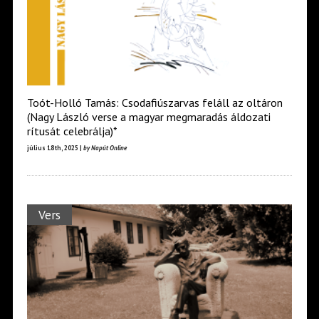
Toót-Holló Tamás: Csodafiúszarvas feláll az oltáron
(Nagy László verse a magyar megmaradás áldozati
rítusát celebrálja)*
július 18th, 2025 |
by Napút Online
Vers