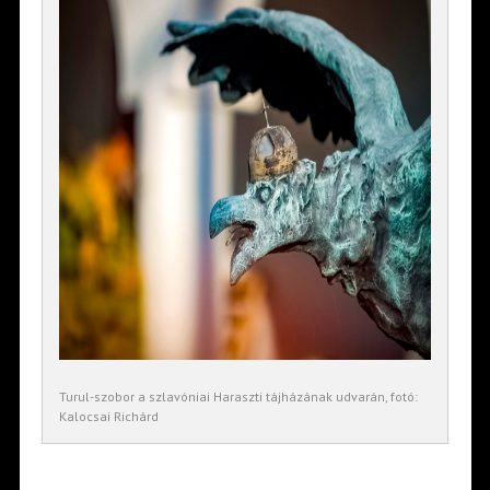
Turul-szobor a szlavóniai Haraszti tájházának udvarán, fotó:
Kalocsai Richárd