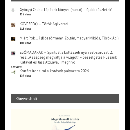
Györgyi Csaba: Lépések könyve (napló) – újabb részletek*
256 views
KÖVESEDŐ – Török Ági versei
213 views
Miért írok… ? (Böszörményi Zoltán, Magyar Miklós, Török Ági)
183 views
ESŐMADARAK – Spirituális költészeti nyári est-sorozat, 2.
rész: „A szépség megváltja a világot” – beszélgetés Huszárik
Katával és Jász Attilával | Meghívó
149 views
Kortárs irodalmi alkotások pályázata 2026
137 views
Könyvesbolt