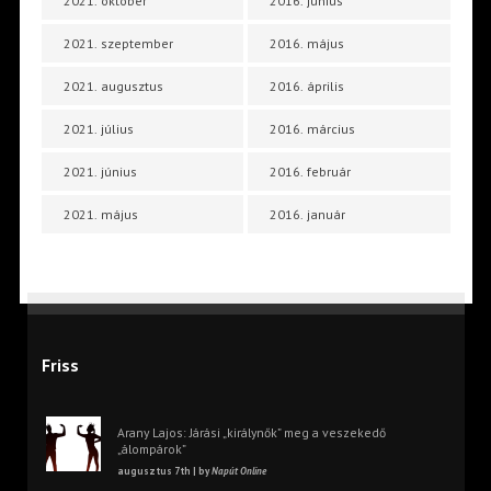
2021. október
2016. június
2021. szeptember
2016. május
2021. augusztus
2016. április
2021. július
2016. március
2021. június
2016. február
2021. május
2016. január
Friss
Arany Lajos: Járási „királynők” meg a veszekedő
„álompárok”
augusztus 7th | by
Napút Online