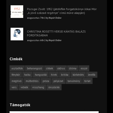
Pozsgai Zsolt: 1952 (játékfilm forgatókönyv Jókai Mór
„A jövő század regénye” című műve alapján)
augusztus 7th | by
Napút Online
CHRISTINA ROSETTI VERSEI KÁNTÁS BALÁZS
FORDÍTÁSÁBAN
augusztus 6th | by
Napút Online
Címkék
asztalfiók
beharangozó
cikkek
cédrus
dráma
esszé
fénykör
haiku
hangszóló
hírek
kritika
körkérdés
levélfa
meghívó
műfordítás
próza
pályázat
tanulmány
tárlat
vers
videók
visszhang
önszócikk
Támogatók