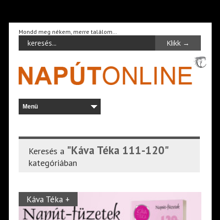
Mondd meg nékem, merre találom…
"Káva Téka 111-120"
Keresés a
kategóriában
Káva Téka +