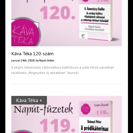
Káva Téka 120. szám
január 24th, 2018 |
by Napút Online
A teljes képernyős változathoz kattintson a jobb felső sarokban
található „Megnyitás új ablakban” ikonra!
Káva Téka +