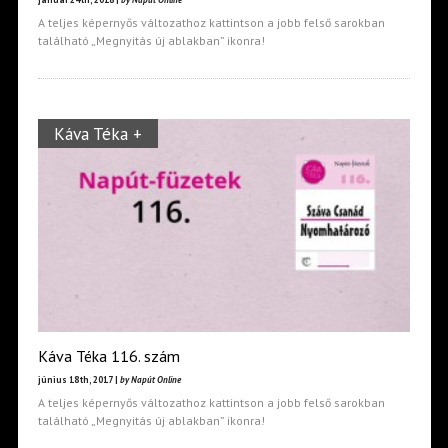
A teljes képernyős változathoz kattintson a jobb felső sarokban
található „Megnyitás új ablakban” ikonra!
Káva Téka +
Káva Téka 116. szám
június 18th, 2017 |
by Napút Online
A teljes képernyős változathoz kattintson a jobb felső sarokban
található „Megnyitás új ablakban” ikonra!