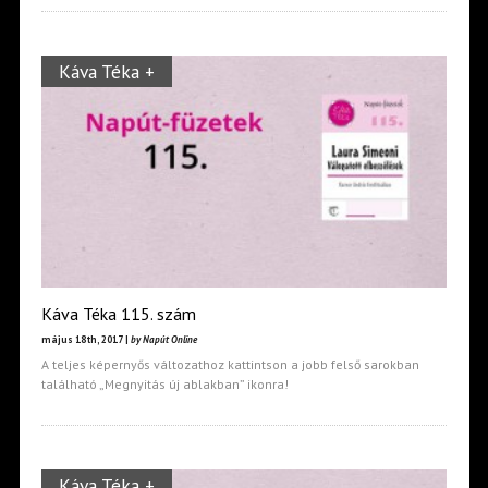
Káva Téka +
Káva Téka 115. szám
május 18th, 2017 |
by Napút Online
A teljes képernyős változathoz kattintson a jobb felső sarokban
található „Megnyitás új ablakban” ikonra!
Káva Téka +