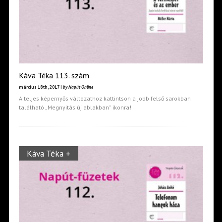
Káva Téka 113. szám
március 18th, 2017 |
by Napút Online
A teljes képernyős változathoz kattintson a jobb felső sarokban
található „Megnyitás új ablakban” ikonra!
Káva Téka +