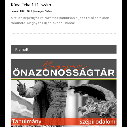
Káva Téka 111. szám
január 18th, 2017 |
by Napút Online
A teljes képernyős változathoz kattintson a jobb felső sarokban
található „Megnyitás új ablakban” ikonra!
Kiemelt