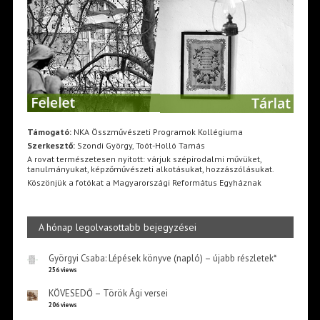
Támogató:
NKA Összművészeti Programok Kollégiuma
Szerkesztő:
Szondi György, Toót-Holló Tamás
A rovat természetesen nyitott: várjuk szépirodalmi művüket,
tanulmányukat, képzőművészeti alkotásukat, hozzászólásukat.
Köszönjük a fotókat a Magyarországi Református Egyháznak
A hónap legolvasottabb bejegyzései
Györgyi Csaba: Lépések könyve (napló) – újabb részletek*
256 views
KÖVESEDŐ – Török Ági versei
206 views