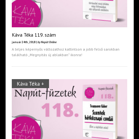
Káva Téka 119. szám
január 24th, 2018 |
by Napút Online
A teljes képernyős változathoz kattintson a jobb felső sarokban
található „Megnyitás új ablakban” ikonra!
Káva Téka +