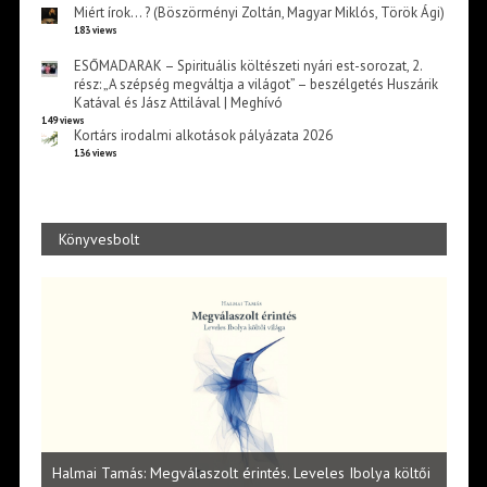
Miért írok… ? (Böszörményi Zoltán, Magyar Miklós, Török Ági)
183 views
ESŐMADARAK – Spirituális költészeti nyári est-sorozat, 2.
rész: „A szépség megváltja a világot” – beszélgetés Huszárik
Katával és Jász Attilával | Meghívó
149 views
Kortárs irodalmi alkotások pályázata 2026
136 views
Könyvesbolt
l
Halmai Tamás: Megválaszolt érintés. Leveles Ibolya költői