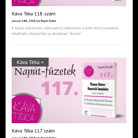
Káva Téka 118. szám
január 24th, 2018 |
by Napút Online
A teljes képernyős változathoz kattintson a jobb felső sarokban
található „Megnyitás új ablakban” ikonra!
Káva Téka +
Káva Téka 117. szám
január 24th, 2018 |
by Napút Online