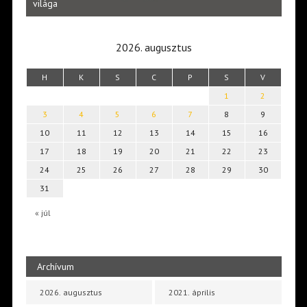
Laka
világa
2026. augusztus
H
K
S
C
P
S
V
1
2
3
4
5
6
7
8
9
10
11
12
13
14
15
16
17
18
19
20
21
22
23
24
25
26
27
28
29
30
31
« júl
Archívum
2026. augusztus
2021. április