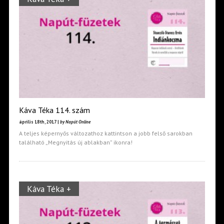
Káva Téka 114. szám
április 18th, 2017 |
by Napút Online
A teljes képernyős változathoz kattintson a jobb felső sarokban
található „Megnyitás új ablakban” ikonra!
Káva Téka +