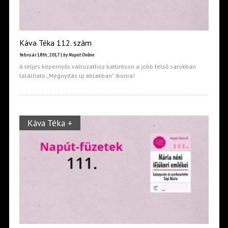
Káva Téka 112. szám
február 18th, 2017 |
by Napút Online
A teljes képernyős változathoz kattintson a jobb felső sarokban
található „Megnyitás új ablakban” ikonra!
Káva Téka +