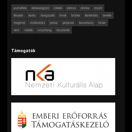
asztalfiók
beharangozó
cikkek
cédrus
dráma
esszé
fénykör
haiku
hangszóló
hírek
kritika
körkérdés
levélfa
meghívó
műfordítás
próza
pályázat
tanulmány
tárlat
vers
videók
visszhang
önszócikk
Támogatók