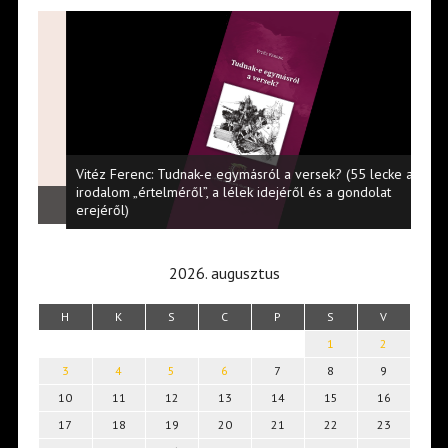
Vitéz Ferenc: Tudnak-e egymásról a versek? (55 lecke az
irodalom „értelméről”, a lélek idejéről és a gondolat
Babi
erejéről)
2026. augusztus
H
K
S
C
P
S
V
1
2
3
4
5
6
7
8
9
10
11
12
13
14
15
16
17
18
19
20
21
22
23