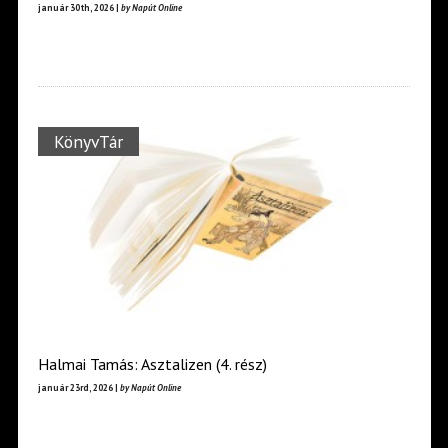
január 30th, 2026 |
by Napút Online
KönyvTár
Halmai Tamás: Asztalizen (4. rész)
január 23rd, 2026 |
by Napút Online