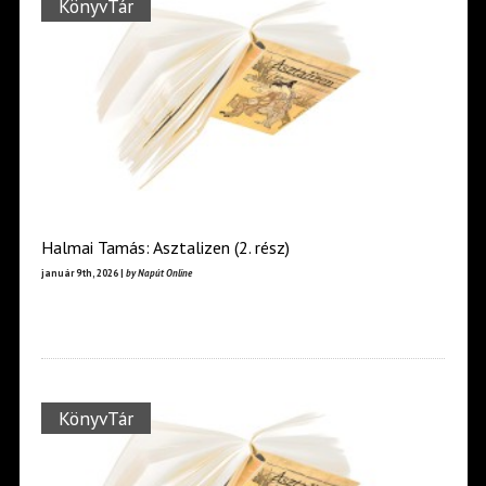
KönyvTár
Halmai Tamás: Asztalizen (2. rész)
január 9th, 2026 |
by Napút Online
KönyvTár