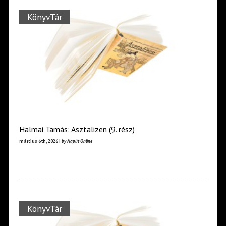
KönyvTár
Halmai Tamás: Asztalizen (9. rész)
március 6th, 2026 |
by Napút Online
KönyvTár