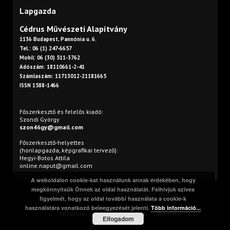
Lapgazda
Cédrus Művészeti Alapítvány
1136 Budapest, Pannónia u. 6.
Tel.: 06 (1) 247-6657
Mobil: 06 (30) 511-3762
Adószám: 18110661-2-41
Számlaszám: 11713012-21181665
ISSN 1588-1466
Főszerkesztő és felelős kiadó:
Szondi György
szon46gy@gmail.com
Főszerkesztő-helyettes
(honlapgazda, képgrafikai tervező):
Hegyi-Botos Attila
online.naput@gmail.com
A weboldalon cookie-kat használunk annak érdekében, hogy
megkönnyítsük Önnek az oldal használatát. Felhívjuk szíves
Minden jog fenntartva. © 2016 Napút Online
figyelmét, hogy az oldal további használata a cookie-k
használatára vonatkozó beleegyezését jelenti.
Több információ...
Kezdőlap
Print
Szerzőink
Rólunk
Elfogadom