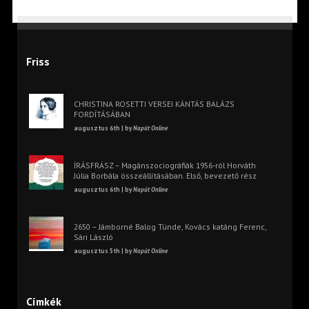
Friss
CHRISTINA ROSETTI VERSEI KÁNTÁS BALÁZS
FORDÍTÁSÁBAN
augusztus 6th | by
Napút Online
ÍRÁSFRÁSZ – Magánszociográfiák 1956-ról Horváth
Júlia Borbála összeállításában. Első, bevezető rész
augusztus 6th | by
Napút Online
2650 – Jámborné Balog Tünde, Kovács katáng Ferenc,
Sári László
augusztus 5th | by
Napút Online
Címkék