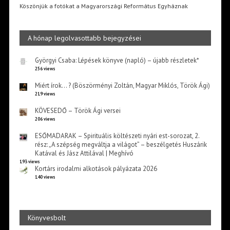
Köszönjük a fotókat a Magyarországi Református Egyháznak
A hónap legolvasottabb bejegyzései
Györgyi Csaba: Lépések könyve (napló) – újabb részletek*
256 views
Miért írok… ? (Böszörményi Zoltán, Magyar Miklós, Török Ági)
219 views
KÖVESEDŐ – Török Ági versei
206 views
ESŐMADARAK – Spirituális költészeti nyári est-sorozat, 2.
rész: „A szépség megváltja a világot” – beszélgetés Huszárik
Katával és Jász Attilával | Meghívó
193 views
Kortárs irodalmi alkotások pályázata 2026
140 views
Könyvesbolt