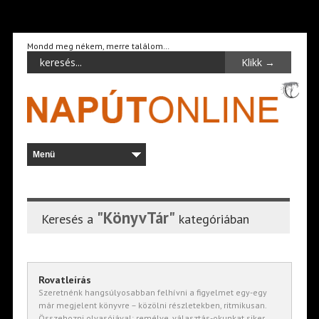
Mondd meg nékem, merre találom…
"KönyvTár"
Keresés a
kategóriában
Rovatleírás
Szeretnénk hangsúlyosabban felhívni a figyelmet egy-egy
már megjelent könyvre – közölni részletekben, ritmikusan.
Összehozni olvasójával: remélve, választás-okunkat siker