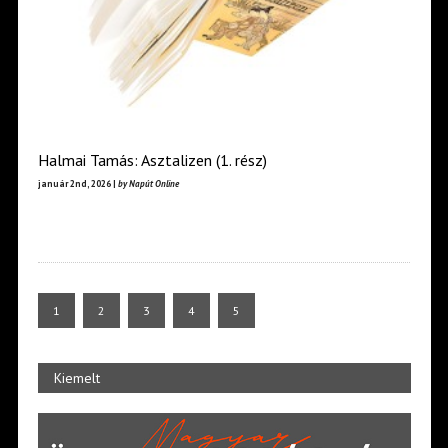
Halmai Tamás: Asztalizen (1. rész)
január 2nd, 2026 |
by Napút Online
1
2
3
4
5
Kiemelt