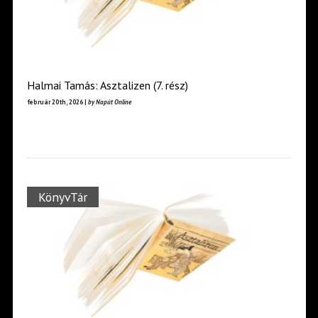
Halmai Tamás: Asztalizen (7. rész)
február 20th, 2026 |
by Napút Online
KönyvTár