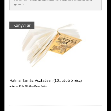
igazolja.
KönyvTár
Halmai Tamás: Asztalizen (10., utolsó rész)
március 13th, 2026 |
by Napút Online