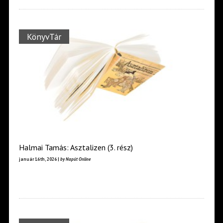
KönyvTár
Halmai Tamás: Asztalizen (3. rész)
január 16th, 2026 |
by Napút Online