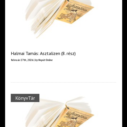
Halmai Tamás: Asztalizen (8. rész)
február 27th, 2026 |
by Napút Online
KönyvTár