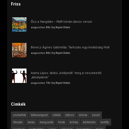
Friss
Ősz a Hargitán – Pálfi István János versei
augusztus 8th | by
Napút Online
Berecz Ágnes Gabriella: Tartozás egy kiválóság felé
augusztus 8th | by
Napút Online
Arany Lajos: Járási „királynők” meg a veszekedő
„álompárok”
augusztus 7th | by
Napút Online
Címkék
asztalfiók
beharangozó
cikkek
cédrus
dráma
esszé
fénykör
haiku
hangszóló
hírek
kritika
körkérdés
levélfa