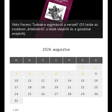
Vitéz Ferenc: Tudnak-e egymásról a versek? (55 lecke az
irodalom „értelméről”, a lélek idejéről és a gondolat
Babi
erejéről)
2026. augusztus
H
K
S
C
P
S
V
1
2
3
4
5
6
7
8
9
10
11
12
13
14
15
16
17
18
19
20
21
22
23
24
25
26
27
28
29
30
31
« júl