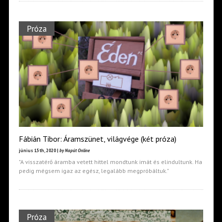
Próza
Fábián Tibor: Áramszünet, világvége (két próza)
június 15th, 2020 |
by Napút Online
"A visszatérő áramba vetett hittel mondtunk imát és elindultunk. Ha
pedig mégsem igaz az egész, legalább megpróbáltuk."
Próza