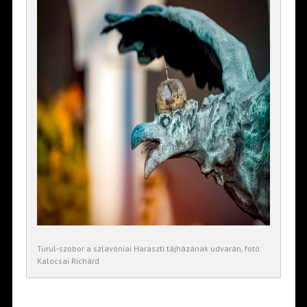
Turul-szobor a szlavóniai Haraszti tájházának udvarán, fotó:
Kalocsai Richárd