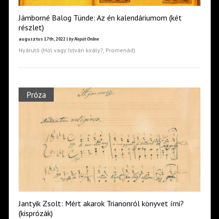
Jámborné Balog Tünde: Az én kalendáriumom (két
részlet)
augusztus 17th, 2022 |
by Napút Online
Nyárutó (Hol vagy István király?, Promenád)
Próza
Jantyik Zsolt: Mért akarok Trianonról könyvet írni?
(kisprózák)