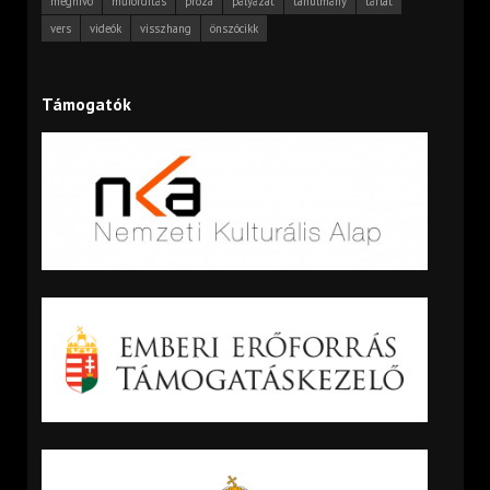
meghívó
műfordítás
próza
pályázat
tanulmány
tárlat
vers
videók
visszhang
önszócikk
Támogatók