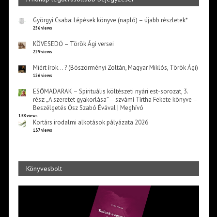
Györgyi Csaba: Lépések könyve (napló) – újabb részletek*
256 views
KÖVESEDŐ – Török Ági versei
229 views
Miért írok… ? (Böszörményi Zoltán, Magyar Miklós, Török Ági)
156 views
ESŐMADARAK – Spirituális költészeti nyári est-sorozat, 3.
rész: „A szeretet gyakorlása” – szvámí Tírtha Fekete könyve –
Beszélgetés Ősz Szabó Évával | Meghívó
138 views
Kortárs irodalmi alkotások pályázata 2026
137 views
Könyvesbolt