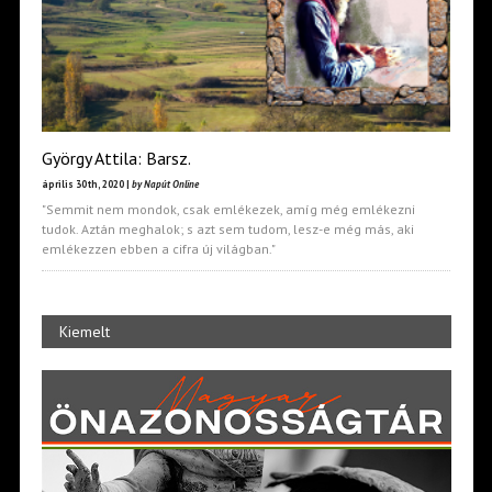
György Attila: Barsz.
április 30th, 2020 |
by Napút Online
"Semmit nem mondok, csak emlékezek, amíg még emlékezni
tudok. Aztán meghalok; s azt sem tudom, lesz-e még más, aki
emlékezzen ebben a cifra új világban."
Kiemelt