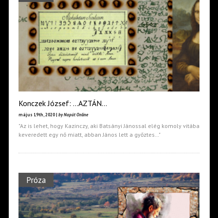
Konczek József: …AZTÁN…
május 19th, 2020 |
by Napút Online
"Az is lehet, hogy Kazinczy, aki Batsányi Jánossal elég komoly vitába
keveredett egy nő miatt, abban János lett a győztes…"
Próza