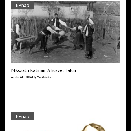
Évnap
Mikszáth Kálmán: A húsvét falun
április 6th, 2026 |
by Napút Online
Évnap