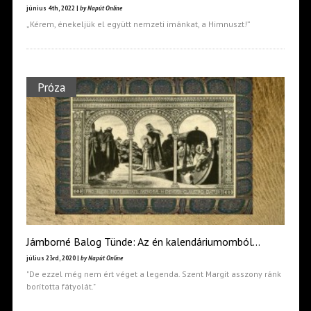
június 4th, 2022 |
by Napút Online
„Kérem, énekeljük el együtt nemzeti imánkat, a Himnuszt!”
Próza
Jámborné Balog Tünde: Az én kalendáriumomból…
július 23rd, 2020 |
by Napút Online
"De ezzel még nem ért véget a legenda. Szent Margit asszony ránk
borította fátyolát."