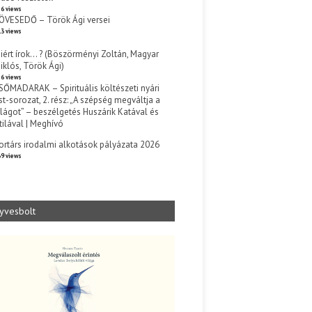
6 views
ÖVESEDŐ – Török Ági versei
3 views
iért írok… ? (Böszörményi Zoltán, Magyar
iklós, Török Ági)
6 views
SŐMADARAK – Spirituális költészeti nyári
st-sorozat, 2. rész: „A szépség megváltja a
ilágot” – beszélgetés Huszárik Katával és
tilával | Meghívó
s
ortárs irodalmi alkotások pályázata 2026
9 views
yvesbolt