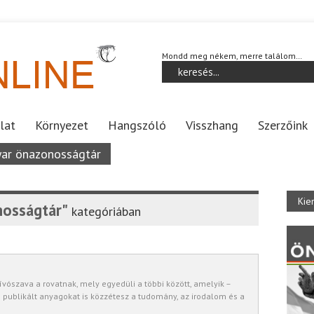
Mondd meg nékem, merre találom…
lat
Környezet
Hangszóló
Visszhang
Szerzőink
ar önazonosságtár
Kie
osságtár"
kategóriában
hívószava a rovatnak, mely egyedüli a többi között, amelyik –
 publikált anyagokat is közzétesz a tudomány, az irodalom és a