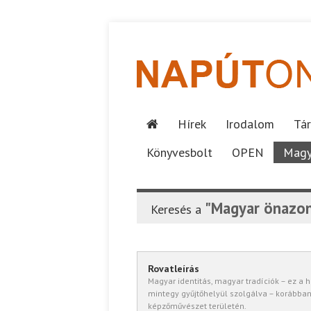
Hírek
Irodalom
Tár
Könyvesbolt
OPEN
Magy
"Magyar önazon
Keresés a
Rovatleírás
Magyar identitás, magyar tradíciók – ez a 
mintegy gyűjtőhelyül szolgálva – korábban
képzőművészet területén.