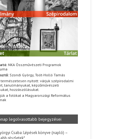
ató:
NKA Összművészeti Programok
iuma
sztő:
Szondi György, Toót-Holló Tamás
 természetesen nyitott: várjuk szépirodalmi
t, tanulmányukat, képzőművészeti
sukat, hozzászólásukat.
jük a fotókat a Magyarországi Református
znak
ónap legolvasottabb bejegyzései
yörgyi Csaba: Lépések könyve (napló) –
jabb részletek*