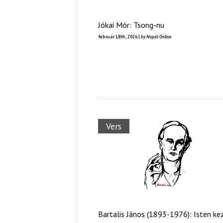
Jókai Mór: Tsong-nu
február 18th, 2026 |
by Napút Online
Vers
Bartalis János (1893-1976): Isten k