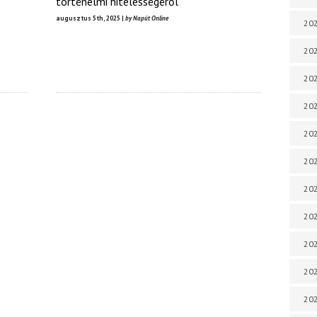
történelmi hitelességéről
augusztus 5th, 2025 |
by Napút Online
202
202
202
202
202
202
202
202
20
20
202