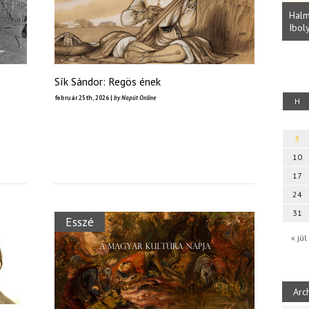
Parvathy Baul: A NAGY LELKEK DALAI.
Bevezetés a bául ösvénybe (Fordította:
Halm
Rideg Zsófia)
Iboly
uz
Sík Sándor: Regös ének
február 25th, 2026 |
by Napút Online
H
3
10
17
24
31
Esszé
« júl
Arc