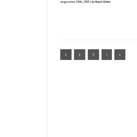
augusztus 20th, 2025 |
by Napút Online
1
2
3
›
»