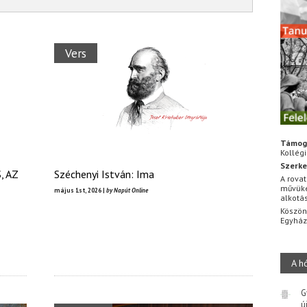
Vers
Támog
Kollég
Szerke
, AZ
Széchenyi István: Ima
A rovat
művüke
május 1st, 2026 |
by Napút Online
alkotá
Köszön
Egyhá
A h
G
ú