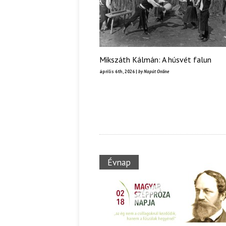
Ispány Marietta: Szavak a fényből
Káplán Géza: Erotikai kala
Mikszáth Kálmán: A húsvét falun
április 6th, 2026 |
by Napút Online
Évnap