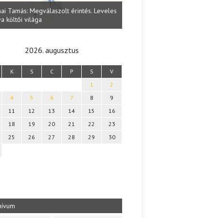
Lakatos Fleisz Katalin: Vasárna
ai Tamás: Megválaszolt érintés. Leveles
Sárszegen
a költői világa
2026. augusztus
K
S
C
P
S
V
1
2
4
5
6
7
8
9
11
12
13
14
15
16
18
19
20
21
22
23
25
26
27
28
29
30
hívum