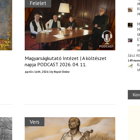
Felelet
25
K
21
M
M
15
E
e
v
Jász At
Magyarságkutató Intézet | A költészet
149 view
napja PODCAST 2026. 04. 11.
K
13
április 16th, 2026 |
by Napút Online
Kön
Vers