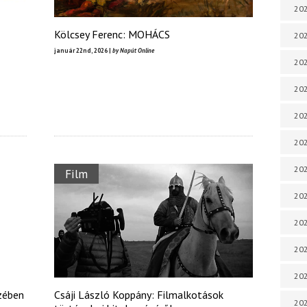
202
Kölcsey Ferenc: MOHÁCS
202
január 22nd, 2026 |
by Napút Online
202
202
202
202
202
Film
202
20
20
202
ezében
Csáji László Koppány: Filmalkotások
202