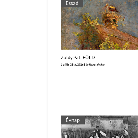
Esszé
Zöldy Pál: FÖLD
április 21st, 2026 |
by Napút Online
Évnap