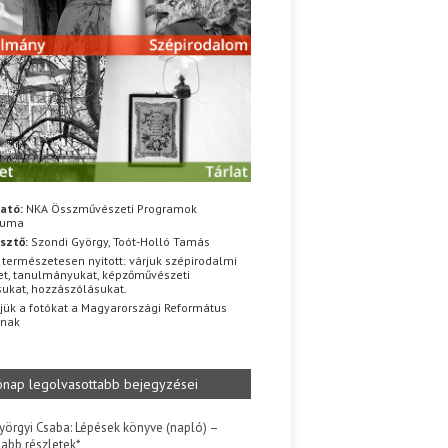
ató:
NKA Összművészeti Programok
iuma
sztő:
Szondi György, Toót-Holló Tamás
 természetesen nyitott: várjuk szépirodalmi
t, tanulmányukat, képzőművészeti
sukat, hozzászólásukat.
jük a fotókat a Magyarországi Református
znak
ónap legolvasottabb bejegyzései
yörgyi Csaba: Lépések könyve (napló) –
jabb részletek*