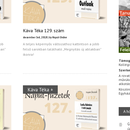
Káva Téka 129. szám
december 3rd, 2018 |
by Napút Online
obb
A teljes képernyős változathoz kattintson a jobb
ban”
felső sarokban található „Megnyitás új ablakban”
ikonra!
Támog
Kollég
Szerke
A rovat
művüke
alkotá
Káva Téka +
Köszön
Egyhá
A h
G
ú