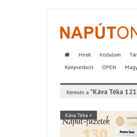
Hírek
Irodalom
Tár
Könyvesbolt
OPEN
Magy
"Káva Téka 12
Keresés a
Káva Téka +