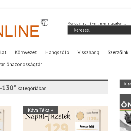
Mondd meg nékem, merre találom…
lat
Környezet
Hangszóló
Visszhang
Szerzőink
ar önazonosságtár
Kie
1-130"
kategóriában
Káva Téka +