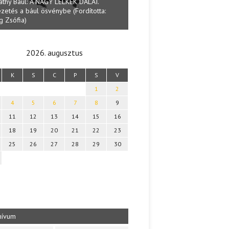
athy Baul: A NAGY LELKEK DALAI.
zetés a bául ösvénybe (Fordította:
Halmai Tamás: Megválaszolt ér
g Zsófia)
Ibolya költői világa
2026. augusztus
K
S
C
P
S
V
1
2
4
5
6
7
8
9
11
12
13
14
15
16
18
19
20
21
22
23
25
26
27
28
29
30
hívum