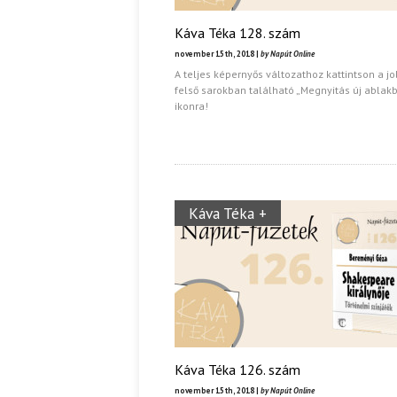
Káva Téka 128. szám
november 15th, 2018 |
by Napút Online
A teljes képernyős változathoz kattintson a j
felső sarokban található „Megnyitás új ablak
ikonra!
Káva Téka +
Káva Téka 126. szám
november 15th, 2018 |
by Napút Online