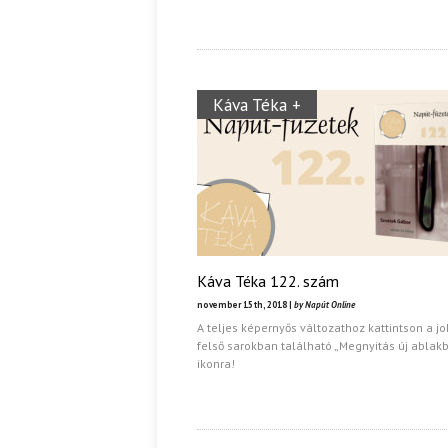
Káva Téka +
Káva Téka 122. szám
november 15th, 2018 |
by Napút Online
A teljes képernyős változathoz kattintson a j
felső sarokban található „Megnyitás új ablak
ikonra!