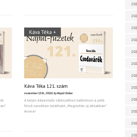
202
202
202
Káva Téka +
202
202
202
202
Káva Téka 121. szám
202
november 15th, 2018 |
by Napút Online
20
obb
A teljes képernyős változathoz kattintson a jobb
ban”
felső sarokban található „Megnyitás új ablakban”
ikonra!
20
202
202