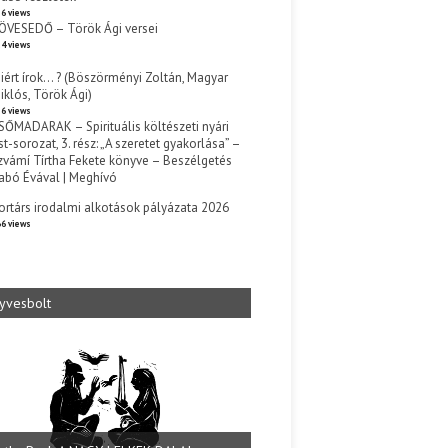
6 views
ÖVESEDŐ – Török Ági versei
4 views
iért írok… ? (Böszörményi Zoltán, Magyar
iklós, Török Ági)
6 views
SŐMADARAK – Spirituális költészeti nyári
st-sorozat, 3. rész: „A szeretet gyakorlása” –
zvámí Tírtha Fekete könyve – Beszélgetés
abó Évával | Meghívó
s
ortárs irodalmi alkotások pályázata 2026
6 views
yvesbolt