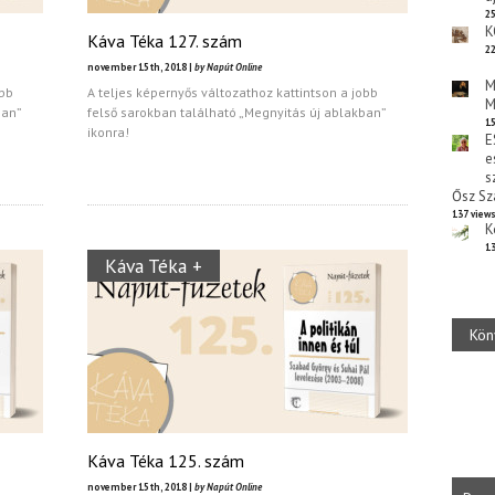
25
K
Káva Téka 127. szám
22
november 15th, 2018 |
by Napút Online
M
obb
A teljes képernyős változathoz kattintson a jobb
M
ban”
felső sarokban található „Megnyitás új ablakban”
15
ikonra!
E
e
s
Ősz Sz
137 view
K
13
Káva Téka +
Kön
Káva Téka 125. szám
november 15th, 2018 |
by Napút Online