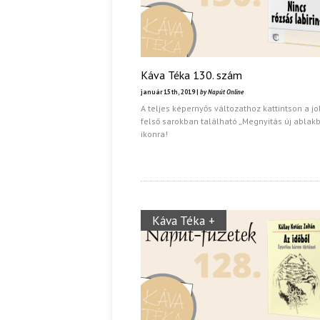
Káva Téka 130. szám
január 15th, 2019 |
by Napút Online
A teljes képernyős változathoz kattintson a j
felső sarokban található „Megnyitás új ablak
ikonra!
Káva Téka +