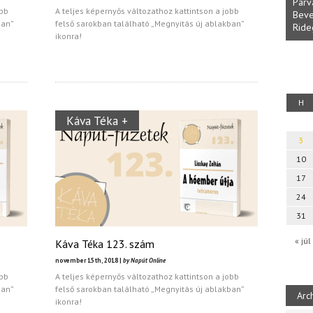
Parv
obb
A teljes képernyős változathoz kattintson a jobb
Beve
ban”
felső sarokban található „Megnyitás új ablakban”
Ride
fényből
Káplán Géza: Erotikai kalauz
ikonra!
H
Káva Téka +
3
10
17
24
31
« júl
Káva Téka 123. szám
november 15th, 2018 |
by Napút Online
obb
A teljes képernyős változathoz kattintson a jobb
ban”
felső sarokban található „Megnyitás új ablakban”
Arc
ikonra!