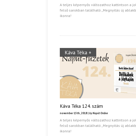
A teljes képernyős változathoz kattintson a j
felső sarokban található „Megnyitás új ablak
Ispány Marietta: Szavak a 
ikonra!
Káva Téka +
Káva Téka 124. szám
november 15th, 2018 |
by Napút Online
A teljes képernyős változathoz kattintson a j
felső sarokban található „Megnyitás új ablak
ikonra!