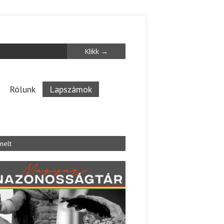
Rólunk
Lapszámok
melt