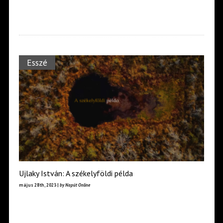
Esszé
Ujlaky István: A székelyföldi példa
május 28th, 2023 |
by Napút Online