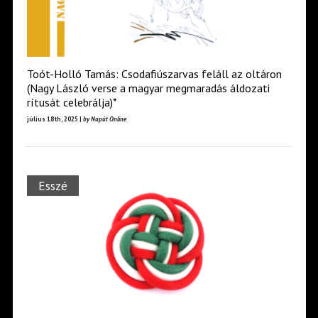
Toót-Holló Tamás: Csodafiúszarvas feláll az oltáron
(Nagy László verse a magyar megmaradás áldozati
rítusát celebrálja)*
július 18th, 2025 |
by Napút Online
Esszé