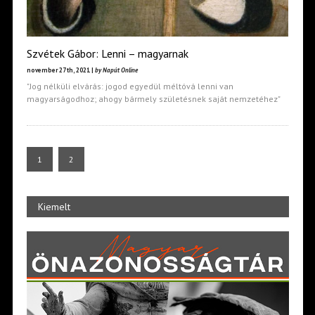
Szvétek Gábor: Lenni – magyarnak
november 27th, 2021 |
by Napút Online
"Jog nélküli elvárás: jogod egyedül méltóvá lenni van
magyarságodhoz; ahogy bármely születésnek saját nemzetéhez"
1
2
Kiemelt