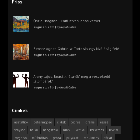
Friss
Ősz a Hargitán – Pálfi István János versei
augusztus 8th | by
Napút Online
Berecz Ágnes Gabriella: Tartozás egy kiválóság felé
augusztus 8th | by
Napút Online
Arany Lajos: Járási „királynők” meg a veszekedő
„álompárok”
augusztus 7th | by
Napút Online
Címkék
asztalfiók
beharangozó
cikkek
cédrus
dráma
esszé
fénykör
haiku
hangszóló
hírek
kritika
körkérdés
levélfa
meghívó
műfordítás
próza
pályázat
tanulmány
tárlat