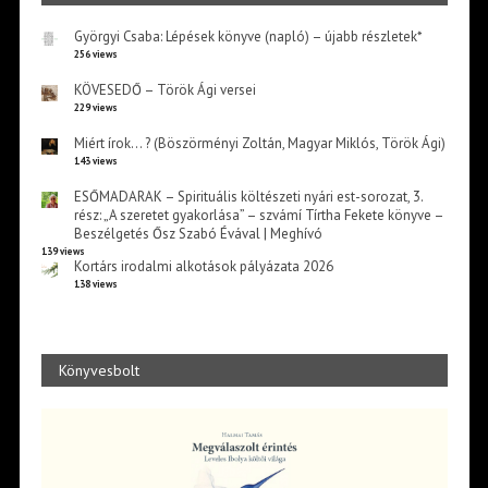
Györgyi Csaba: Lépések könyve (napló) – újabb részletek*
256 views
KÖVESEDŐ – Török Ági versei
229 views
Miért írok… ? (Böszörményi Zoltán, Magyar Miklós, Török Ági)
143 views
ESŐMADARAK – Spirituális költészeti nyári est-sorozat, 3.
rész: „A szeretet gyakorlása” – szvámí Tírtha Fekete könyve –
Beszélgetés Ősz Szabó Évával | Meghívó
139 views
Kortárs irodalmi alkotások pályázata 2026
138 views
Könyvesbolt