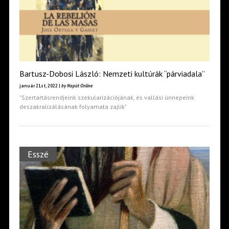
Bartusz-Dobosi László: Nemzeti kultúrák “párviadala”
január 21st, 2022 |
by Napút Online
"Szertartásrendjeink szekularizációjának, és vallási ünnepeink
deszakralizálásának folyamata zajlik"
Esszé