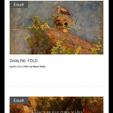
Esszé
Zöldy Pál: FÖLD
április 21st, 2026 |
by Napút Online
Esszé