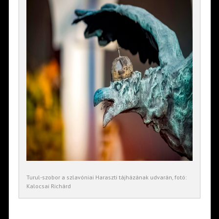
Turul-szobor a szlavóniai Haraszti tájházának udvarán, fotó:
Kalocsai Richárd