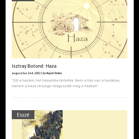
Isztray Botond: Haza
augusztus 2nd, 2022 |
by Napút Online
"Ott a hazám, hol házamba térhetek. Nem a ház van a hazában,
hanem a haza lényege világosodik meg a házban"
Esszé