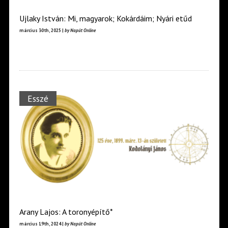
Ujlaky István: Mi, magyarok; Kokárdáim; Nyári etűd
március 30th, 2025 |
by Napút Online
Esszé
Arany Lajos: A toronyépítő*
március 19th, 2024 |
by Napút Online