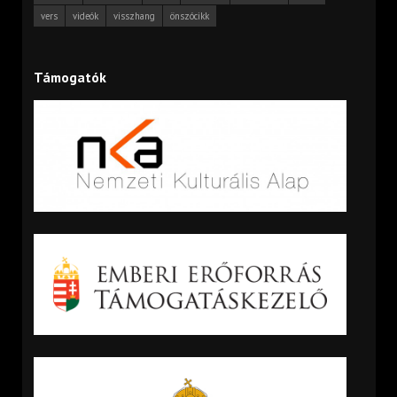
vers
videók
visszhang
önszócikk
Támogatók