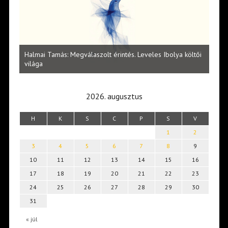
l
Halmai Tamás: Megválaszolt érintés. Leveles Ibolya költői
Laka
világa
2026. augusztus
H
K
S
C
P
S
V
1
2
3
4
5
6
7
8
9
10
11
12
13
14
15
16
17
18
19
20
21
22
23
24
25
26
27
28
29
30
31
« júl