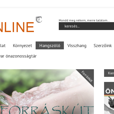
Mondd meg nékem, merre találom…
lat
Környezet
Hangszóló
Visszhang
Szerzőink
ar önazonosságtár
Forráskút
Kie