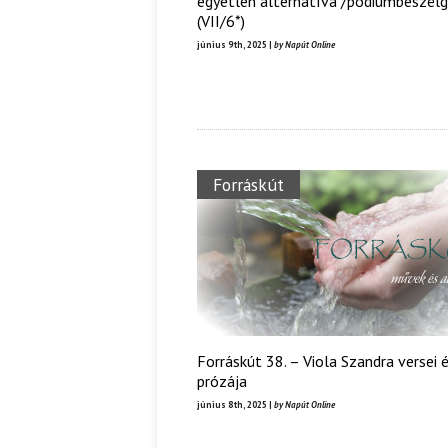
egyetlen alternatíva /pódiumbeszél
(VII/6*)
június 9th, 2025 |
by Napút Online
Forráskút
Forráskút 38. – Viola Szandra versei 
prózája
június 8th, 2025 |
by Napút Online