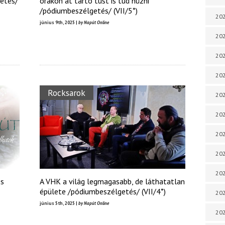
getés/
órákon át tartó tust is tud húzni
/pódiumbeszélgetés/ (VII/5*)
202
június 9th, 2025 |
by Napút Online
202
202
202
Rocksarok
202
202
202
202
20
és
A VHK a világ legmagasabb, de láthatatlan
épülete /pódiumbeszélgetés/ (VII/4*)
20
június 5th, 2025 |
by Napút Online
202