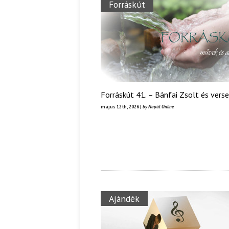
Forráskút
Forráskút 41. – Bánfai Zsolt és verse
május 12th, 2026 |
by Napút Online
Ajándék