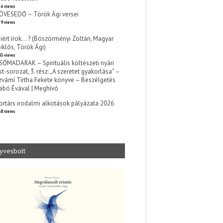
6 views
ÖVESEDŐ – Török Ági versei
9 views
iért írok… ? (Böszörményi Zoltán, Magyar
iklós, Török Ági)
3 views
SŐMADARAK – Spirituális költészeti nyári
st-sorozat, 3. rész: „A szeretet gyakorlása” –
zvámí Tírtha Fekete könyve – Beszélgetés
abó Évával | Meghívó
s
ortárs irodalmi alkotások pályázata 2026
8 views
yvesbolt