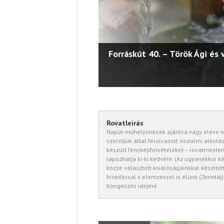
Forráskút 41. – Bánfai Zsolt 
Forráskút 40. – Török Ági és 
Stonawski Benjámin elektron
Petar Csuhov – Ivan Hrisztov
Forráskút 39. – Marton Réka 
Rovatleírás
Napút-műhelyünknek ajánlva vagy eleve n
szerzőjük által felolvasott irodalmi alkotás
készült fényképfelvételeket – rovatmest
lapozhatja ki-ki kedvére. (Az ugyanekkor k
közzé választott kiválóságainkkal készít
híradással s elemzéssel is élünk (Zenetáj)
böngészés idejére.