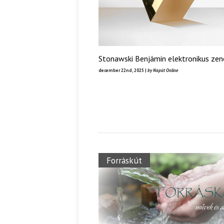
Ispány Marietta: Szavak a fényből
Káplán Géza: Erotikai kala
Stonawski Benjámin elektronikus zen
december 22nd, 2025 |
by Napút Online
Forráskút