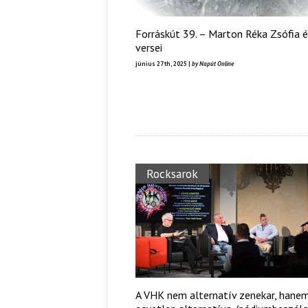
Forráskút 39. – Marton Réka Zsófia 
versei
június 27th, 2025 |
by Napút Online
Rocksarok
A VHK nem alternatív zenekar, hane