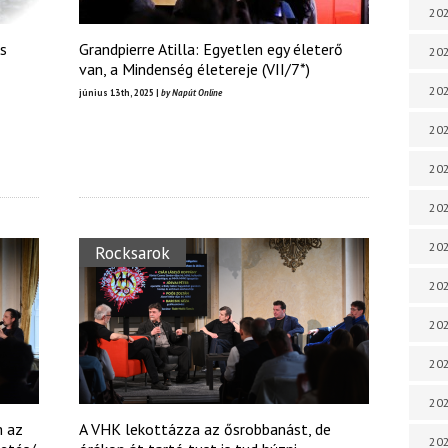
202
és
Grandpierre Atilla: Egyetlen egy életerő
202
van, a Mindenség életereje (VII/7*)
202
június 13th, 2025 |
by Napút Online
202
202
202
202
Rocksarok
202
20
20
202
m az
A VHK lekottázza az ősrobbanást, de
202