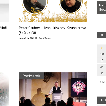
Parvathy Baul: A NAGY LELKEK DALAI.
Bevezetés a bául ösvénybe (Fordította:
Halm
Rideg Zsófia)
Iboly
uz
éiből
Petar Csuhov – Ivan Hrisztov: Szuha treva
(Száraz fű)
H
július 5th, 2025 |
by Napút Online
3
10
17
24
31
Rocksarok
« júl
Arc