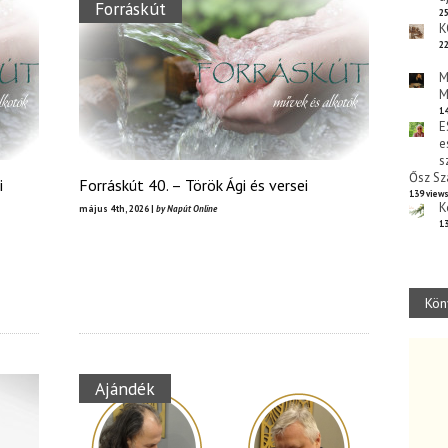
Forráskút
25
K
22
M
M
14
E
e
s
Ősz Sz
i
Forráskút 40. – Török Ági és versei
139 view
K
május 4th, 2026 |
by Napút Online
13
Kön
Ajándék