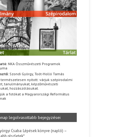
ató:
NKA Összművészeti Programok
iuma
sztő:
Szondi György, Toót-Holló Tamás
 természetesen nyitott: várjuk szépirodalmi
t, tanulmányukat, képzőművészeti
sukat, hozzászólásukat.
jük a fotókat a Magyarországi Református
znak
ónap legolvasottabb bejegyzései
yörgyi Csaba: Lépések könyve (napló) –
jabb részletek*