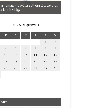
Lakatos Fleisz Katalin: Vasárna
ai Tamás: Megválaszolt érintés. Leveles
Sárszegen
a költői világa
2026. augusztus
K
S
C
P
S
V
1
2
4
5
6
7
8
9
11
12
13
14
15
16
18
19
20
21
22
23
25
26
27
28
29
30
hívum