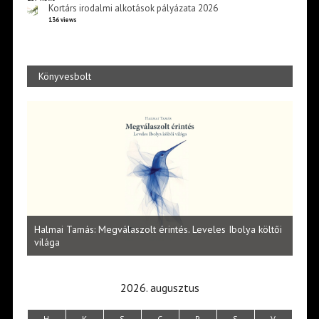
Kortárs irodalmi alkotások pályázata 2026
136 views
Könyvesbolt
l
Halmai Tamás: Megválaszolt érintés. Leveles Ibolya költői
Laka
világa
2026. augusztus
H
K
S
C
P
S
V