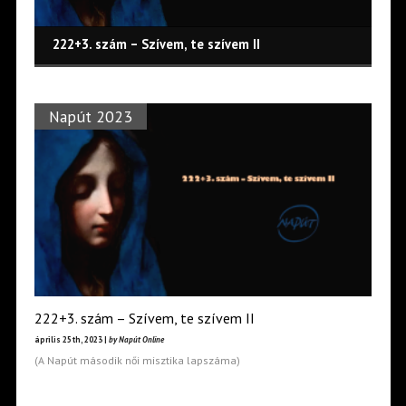
222+3. szám – Szívem, te szívem II
Napút 2023
222+3. szám – Szívem, te szívem II
április 25th, 2023 |
by Napút Online
(A Napút második női misztika lapszáma)