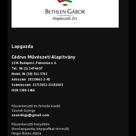
Lapgazda
Cédrus Művészeti Alapítvány
1136 Budapest, Pannónia u. 6.
Tel.: 06 (1) 247-6657
Mobil: 06 (30) 511-3762
Adószám: 18110661-2-41
Számlaszám: 11713012-21181665
ISSN 1588-1466
Főszerkesztő és felelős kiadó:
Szondi György
szon46gy@gmail.com
Főszerkesztő-helyettes
(honlapgazda, képgrafikai tervező):
Hegyi-Botos Attila