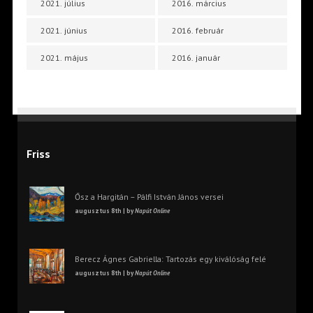
2021. július
2016. március
2021. június
2016. február
2021. május
2016. január
Friss
Ősz a Hargitán – Pálfi István János versei
augusztus 8th | by
Napút Online
Berecz Ágnes Gabriella: Tartozás egy kiválóság felé
augusztus 8th | by
Napút Online