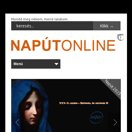
Mondd meg nékem, merre találom…
Napút 2023