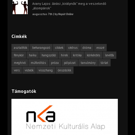
Arany Lajos: Járási „királynők” meg a veszekedő
„álompárok”
augusztus 7th | by
Napút Online
Címkék
asztalfiók
beharangozó
cikkek
cédrus
dráma
esszé
fénykör
haiku
hangszóló
hírek
kritika
körkérdés
levélfa
meghívó
műfordítás
próza
pályázat
tanulmány
tárlat
vers
videók
visszhang
önszócikk
Támogatók