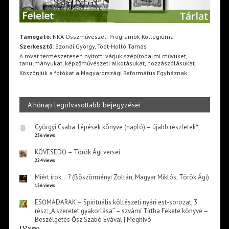
Támogató:
NKA Összművészeti Programok Kollégiuma
Szerkesztő:
Szondi György, Toót-Holló Tamás
A rovat természetesen nyitott: várjuk szépirodalmi művüket,
tanulmányukat, képzőművészeti alkotásukat, hozzászólásukat.
Köszönjük a fotókat a Magyarországi Református Egyháznak
A hónap legolvasottabb bejegyzései
Györgyi Csaba: Lépések könyve (napló) – újabb részletek*
256 views
KÖVESEDŐ – Török Ági versei
224 views
Miért írok… ? (Böszörményi Zoltán, Magyar Miklós, Török Ági)
156 views
ESŐMADARAK – Spirituális költészeti nyári est-sorozat, 3.
rész: „A szeretet gyakorlása” – szvámí Tírtha Fekete könyve –
Beszélgetés Ősz Szabó Évával | Meghívó
137 views