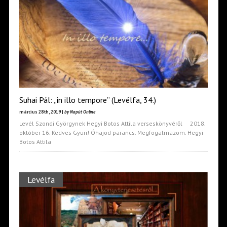
Suhai Pál: „in illo tempore” (Levélfa, 34.)
március 28th, 2019 |
by Napút Online
Levél Szondi Györgynek Hegyi Botos Attila verseskönyvéről 2018.
október 16. Kedves Gyuri! Óhajod parancs. Megfogalmazom. Hegyi
Botos Attila
Levélfa