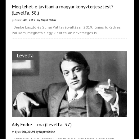
Meg lehet-e javítani a magyar könyvterjesztést?
(Levélfa, 38.)
június 14th, 2019 |
by Napút Online
Benke László és Suhai Pál levélváltása 2019. június 6. Kedves
Palikám, megható s egy kicsit talán nevetséges is
Levélfa
Ady Endre – ma (Levélfa, 37.)
május 9th, 2019 |
by Napút Online
Száz éve, 1919. január 27-én hunyt el Ady Endre. Halálának