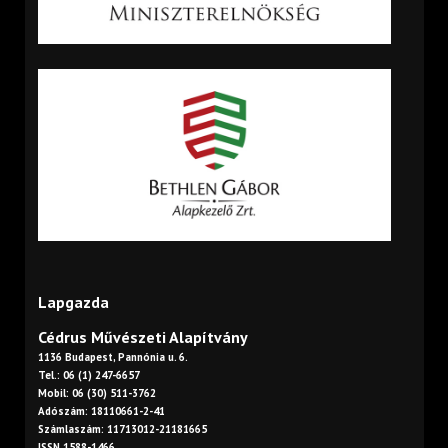
Lapgazda
Cédrus Művészeti Alapítvány
1136 Budapest, Pannónia u. 6.
Tel.: 06 (1) 247-6657
Mobil: 06 (30) 511-3762
Adószám: 18110661-2-41
Számlaszám: 11713012-21181665
ISSN 1588-1466