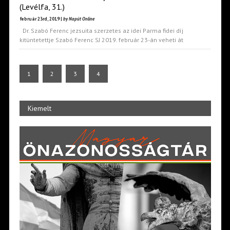
(Levélfa, 31.)
február 23rd, 2019 |
by Napút Online
Dr. Szabó Ferenc jezsuita szerzetes az idei Parma fidei díj
kitüntetettje Szabó Ferenc SJ 2019. február 23-án veheti át
1
2
3
4
Kiemelt