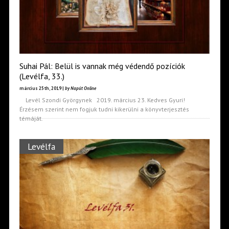
Suhai Pál: Belül is vannak még védendő pozíciók
(Levélfa, 33.)
március 25th, 2019 |
by Napút Online
Levél Szondi Györgynek 2019. március 23. Kedves Gyuri!
Érzésem szerint nem fogjuk tudni kikerülni a könyvterjesztés
témáját.
Levélfa