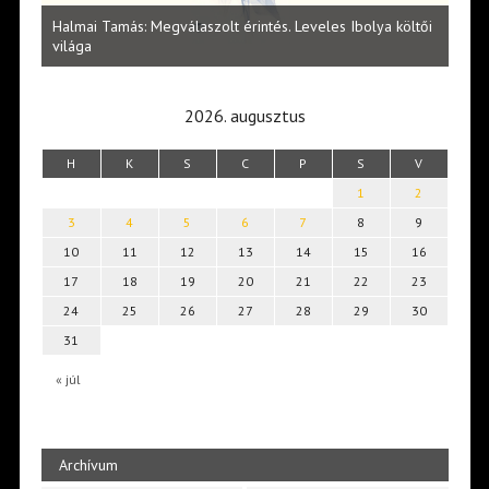
l
Halmai Tamás: Megválaszolt érintés. Leveles Ibolya költői
Laka
világa
2026. augusztus
H
K
S
C
P
S
V
1
2
3
4
5
6
7
8
9
10
11
12
13
14
15
16
17
18
19
20
21
22
23
24
25
26
27
28
29
30
31
« júl
Archívum