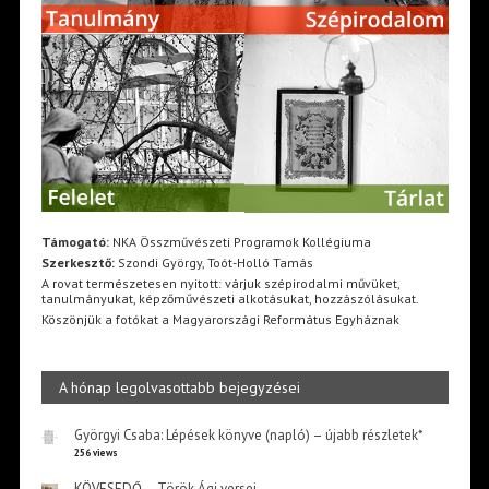
Támogató:
NKA Összművészeti Programok Kollégiuma
Szerkesztő:
Szondi György, Toót-Holló Tamás
A rovat természetesen nyitott: várjuk szépirodalmi művüket,
tanulmányukat, képzőművészeti alkotásukat, hozzászólásukat.
Köszönjük a fotókat a Magyarországi Református Egyháznak
A hónap legolvasottabb bejegyzései
Györgyi Csaba: Lépések könyve (napló) – újabb részletek*
256 views
KÖVESEDŐ – Török Ági versei