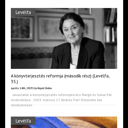
Levélfa
A könyvterjesztés reformja (második rész) (Levélfa,
35.)
április 14th, 2019 |
by Napút Online
Javaslatok a könyvterjesztés reformjára Ács Margit és Suhai Pál
levélváltása 2019. március 27. Kedves Pali! Évtizedek óta
rendszeresen
Levélfa