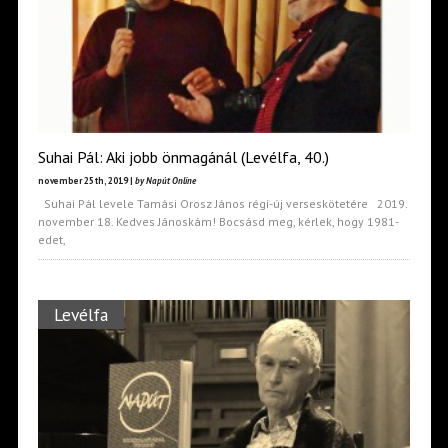
Suhai Pál: Aki jobb önmagánál (Levélfa, 40.)
november 25th, 2019 |
by Napút Online
Suhai Pál levele Tamási Orosz János régi-új verseskötetére 2019.
november 18. Kedves Jánoskám! Bocsásd meg, kérlek, hogy 1981-
edet,
Levélfa