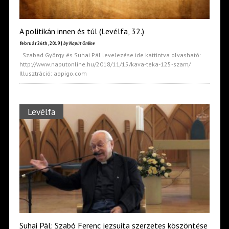
A politikán innen és túl (Levélfa, 32.)
február 26th, 2019 |
by Napút Online
Szabad György és Suhai Pál levelezése ide kattintva olvasható:
http://www.naputonline.hu/2018/11/15/kava-teka-125-szam/
Illusztráció: appigo.com
Levélfa
Suhai Pál: Szabó Ferenc jezsuita szerzetes köszöntése