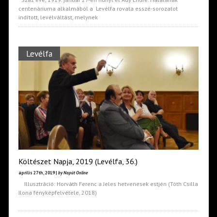
centenáriuma alkalmából a Levélfa rovata esszé-sorozatot
indított, levélváltást, melynek
Levélfa
Költészet Napja, 2019 (Levélfa, 36.)
április 27th, 2019 |
by Napút Online
Illusztráció: Horváth Ferenc a Jeles hetvenesek estjén (Tóth Csilla
Ilona fényképfelvétele, 2018)