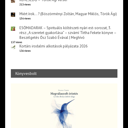
213 views
Miért írok… ? (Böszörményi Zoltán, Magyar Miklós, Török Ági)
156 views
ESŐMADARAK – Spirituális költészeti nyári est-sorozat, 3.
rész: „A szeretet gyakorlása” – szvámí Tírtha Fekete könyve –
Beszélgetés Ősz Szabó Évával | Meghívó
137 views
Kortárs irodalmi alkotások pályázata 2026
136 views
Könyvesbolt