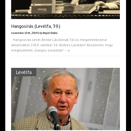
Hangosírás (Levélfa, 39.)
november 15th, 2019 |
by Napút Online
Hangosírás Levél Benke Lászlónak ’56-os megemlékezése
alkalmából 2019. október 26. Kedves Lacikám! Köszönöm, hogy
megtiszteltél „hangos soraiddal” – a
Levélfa