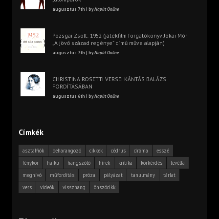
augusztus 7th | by
Napút Online
Pozsgai Zsolt: 1952 (játékfilm forgatókönyv Jókai Mór
„A jövő század regénye” című műve alapján)
augusztus 7th | by
Napút Online
CHRISTINA ROSETTI VERSEI KÁNTÁS BALÁZS
FORDÍTÁSÁBAN
augusztus 6th | by
Napút Online
Címkék
asztalfiók
beharangozó
cikkek
cédrus
dráma
esszé
fénykör
haiku
hangszóló
hírek
kritika
körkérdés
levélfa
meghívó
műfordítás
próza
pályázat
tanulmány
tárlat
vers
videók
visszhang
önszócikk