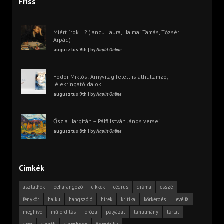
Friss
Miért írok… ? (Iancu Laura, Halmai Tamás, Tőzsér
Árpád)
augusztus 9th | by
Napút Online
Fodor Miklós: Árnyvilág felett is áthullámzó,
lélekringató dalok
augusztus 9th | by
Napút Online
Ősz a Hargitán – Pálfi István János versei
augusztus 8th | by
Napút Online
Címkék
asztalfiók
beharangozó
cikkek
cédrus
dráma
esszé
fénykör
haiku
hangszóló
hírek
kritika
körkérdés
levélfa
meghívó
műfordítás
próza
pályázat
tanulmány
tárlat