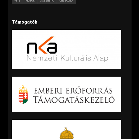
vers
videók
visszhang
önszócikk
Támogatók