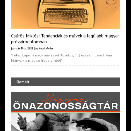
Csűrös Miklós: Tendenciák és művek a legújabb magyar
prózairodalomban
január 30th, 2021 |
by Napút Online
"Fülep Lajos, a nagy művészetfilozófus, (...) esszét írt arról, Ami
hiányzik a magyar irodalomból"
Kiemelt