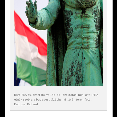
Báró Eötvös József író, vallás- és közoktatási miniszter, MTA-
elnök szobra a budapesti Széchenyi István téren, fotó:
Kalocsai Richárd