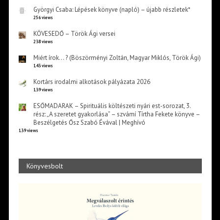
Györgyi Csaba: Lépések könyve (napló) – újabb részletek*
256 views
KÖVESEDŐ – Török Ági versei
238 views
Miért írok… ? (Böszörményi Zoltán, Magyar Miklós, Török Ági)
143 views
Kortárs irodalmi alkotások pályázata 2026
139 views
ESŐMADARAK – Spirituális költészeti nyári est-sorozat, 3.
rész: „A szeretet gyakorlása” – szvámí Tírtha Fekete könyve –
Beszélgetés Ősz Szabó Évával | Meghívó
139 views
Könyvesbolt