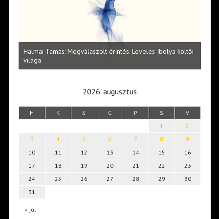
l
Halmai Tamás: Megválaszolt érintés. Leveles Ibolya költői
Laka
világa
2026. augusztus
H
K
S
C
P
S
V
1
2
3
4
5
6
7
8
9
10
11
12
13
14
15
16
17
18
19
20
21
22
23
24
25
26
27
28
29
30
31
« júl