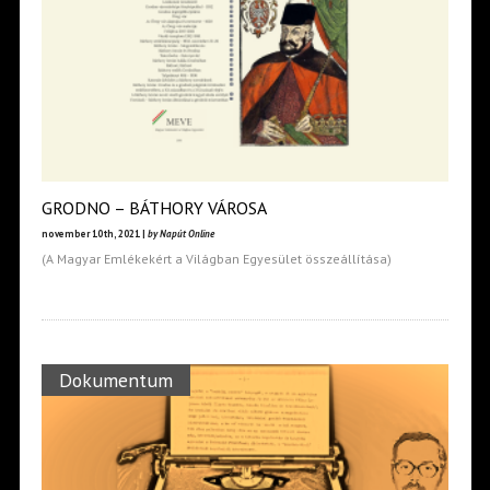
GRODNO – BÁTHORY VÁROSA
november 10th, 2021 |
by Napút Online
(A Magyar Emlékekért a Világban Egyesület összeállítása)
Dokumentum