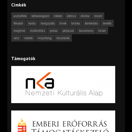
Címkék
asztalfiók
beharangozó
cikkek
cédrus
dráma
esszé
fénykör
haiku
hangszóló
hírek
kritika
körkérdés
levélfa
meghívó
műfordítás
próza
pályázat
tanulmány
tárlat
vers
videók
visszhang
önszócikk
Támogatók