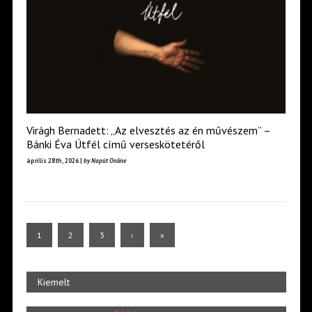
Virágh Bernadett: „Az elvesztés az én művészem” –
Bánki Éva Útfél című verseskötetéről
április 28th, 2026 |
by Napút Online
1
2
3
›
»
Kiemelt