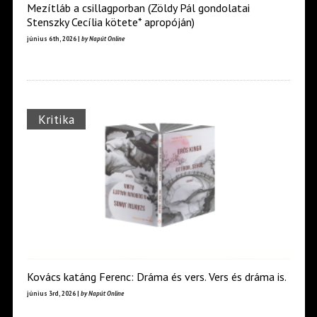
Mezítláb a csillagporban (Zöldy Pál gondolatai
Stenszky Cecília kötete* apropóján)
június 6th, 2026 |
by Napút Online
Kritika
Kovács katáng Ferenc: Dráma és vers. Vers és dráma is.
június 3rd, 2026 |
by Napút Online