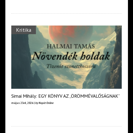
Kritika
Simai Mihály: EGY KÖNYV AZ „ÖRÖMMÉVALÓSÁGNAK”
május 23rd, 2026 |
by Napút Online