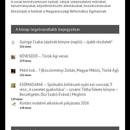
A rovat természetesen nyitott: várjuk szépirodalmi művüket,
tanulmányukat, képzőművészeti alkotásukat, hozzászólásukat.
Köszönjük a fotókat a Magyarországi Református Egyháznak
A hónap legolvasottabb bejegyzései
Györgyi Csaba: Lépések könyve (napló) – újabb részletek*
256 views
KÖVESEDŐ – Török Ági versei
229 views
Miért írok… ? (Böszörményi Zoltán, Magyar Miklós, Török Ági)
156 views
ESŐMADARAK – Spirituális költészeti nyári est-sorozat, 3.
rész: „A szeretet gyakorlása” – szvámí Tírtha Fekete könyve –
Beszélgetés Ősz Szabó Évával | Meghívó
139 views
Kortárs irodalmi alkotások pályázata 2026
138 views