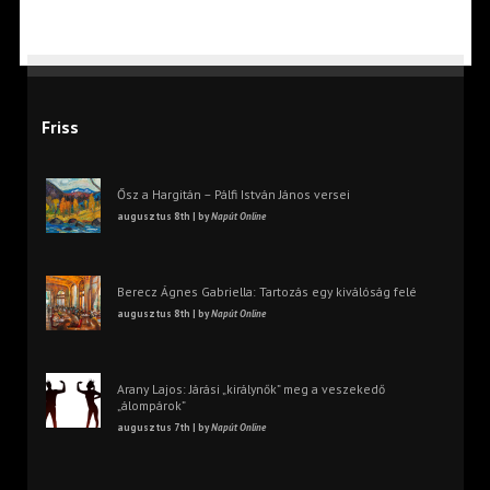
Friss
Ősz a Hargitán – Pálfi István János versei
augusztus 8th | by
Napút Online
Berecz Ágnes Gabriella: Tartozás egy kiválóság felé
augusztus 8th | by
Napút Online
Arany Lajos: Járási „királynők” meg a veszekedő
„álompárok”
augusztus 7th | by
Napút Online