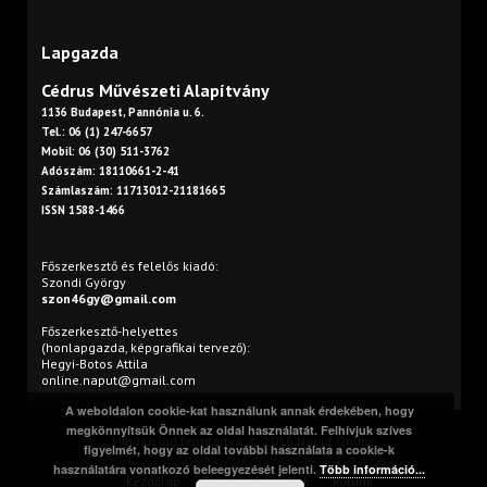
Lapgazda
Cédrus Művészeti Alapítvány
1136 Budapest, Pannónia u. 6.
Tel.: 06 (1) 247-6657
Mobil: 06 (30) 511-3762
Adószám: 18110661-2-41
Számlaszám: 11713012-21181665
ISSN 1588-1466
Főszerkesztő és felelős kiadó:
Szondi György
szon46gy@gmail.com
Főszerkesztő-helyettes
(honlapgazda, képgrafikai tervező):
Hegyi-Botos Attila
online.naput@gmail.com
A weboldalon cookie-kat használunk annak érdekében, hogy
megkönnyítsük Önnek az oldal használatát. Felhívjuk szíves
Minden jog fenntartva. © 2016 Napút Online
figyelmét, hogy az oldal további használata a cookie-k
használatára vonatkozó beleegyezését jelenti.
Több információ...
Kezdőlap
Print
Szerzőink
Rólunk