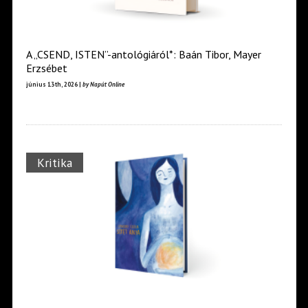
A „CSEND, ISTEN”-antológiáról*: Baán Tibor, Mayer
Erzsébet
június 13th, 2026 |
by Napút Online
Kritika