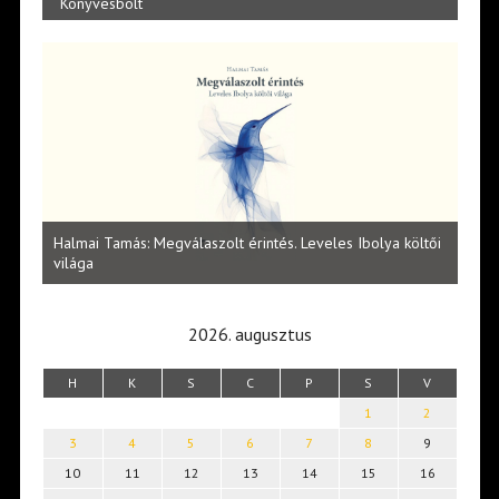
Könyvesbolt
l
Halmai Tamás: Megválaszolt érintés. Leveles Ibolya költői
Laka
világa
2026. augusztus
H
K
S
C
P
S
V
1
2
3
4
5
6
7
8
9
10
11
12
13
14
15
16