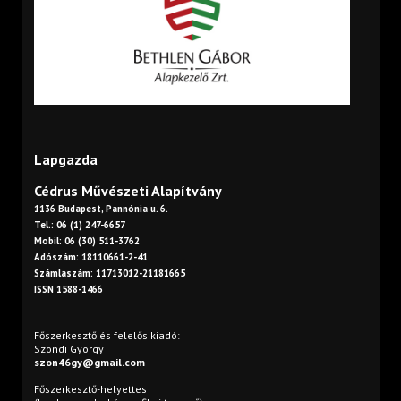
Lapgazda
Cédrus Művészeti Alapítvány
1136 Budapest, Pannónia u. 6.
Tel.: 06 (1) 247-6657
Mobil: 06 (30) 511-3762
Adószám: 18110661-2-41
Számlaszám: 11713012-21181665
ISSN 1588-1466
Főszerkesztő és felelős kiadó:
Szondi György
szon46gy@gmail.com
Főszerkesztő-helyettes