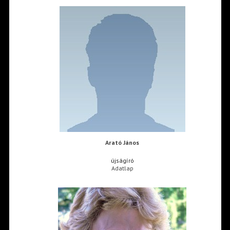
Arató János
újságíró
Adatlap