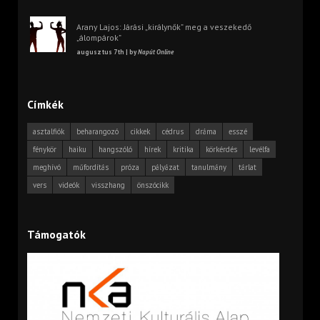
Arany Lajos: Járási „királynők” meg a veszekedő
„álompárok”
augusztus 7th | by
Napút Online
Címkék
asztalfiók
beharangozó
cikkek
cédrus
dráma
esszé
fénykör
haiku
hangszóló
hírek
kritika
körkérdés
levélfa
meghívó
műfordítás
próza
pályázat
tanulmány
tárlat
vers
videók
visszhang
önszócikk
Támogatók