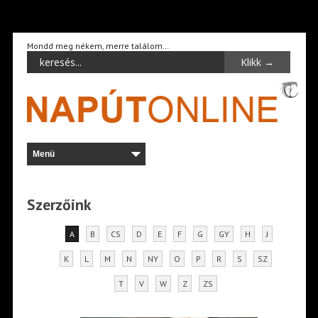
Mondd meg nékem, merre találom…
Szerzőink
A
B
CS
D
E
F
G
GY
H
J
K
L
M
N
NY
O
P
R
S
SZ
T
V
W
Z
ZS