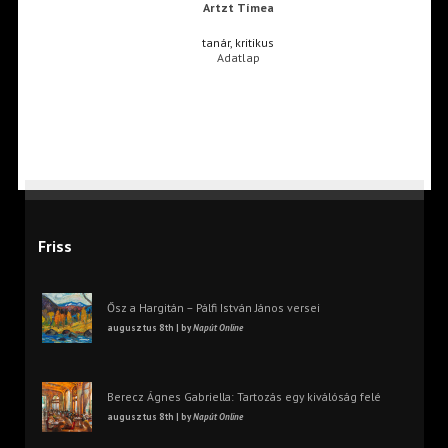
Artzt Tímea
tanár, kritikus
Adatlap
Friss
Ősz a Hargitán – Pálfi István János versei
augusztus 8th | by
Napút Online
Berecz Ágnes Gabriella: Tartozás egy kiválóság felé
augusztus 8th | by
Napút Online