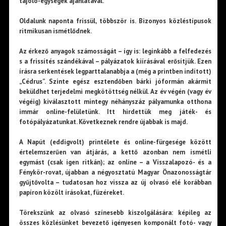
tájoló-egységek ajánlatával.
Oldalunk naponta frissül, többször is. Bizonyos közléstípusok
ritmikusan ismétlődnek.
Az érkező anyagok számosságát – így is: leginkább a felfedezés
s a frissítés szándékával – pályázatok kiírásával erősítjük. Ezen
írásra serkentések legparttalanabbja a (még a printben indított)
„Cédrus”. Szinte egész esztendőben bárki jóformán akármit
beküldhet terjedelmi megkötöttség nélkül. Az év végén (vagy év
végéig) kiválasztott mintegy néhányszáz pályamunka otthona
immár online-felületünk. Itt hirdettük meg játék- és
fotópályázatunkat. Következnek rendre újabbak is majd.
A Napút (eddigvolt) printélete és online-fürgesége között
értelemszerűen van átjárás, a kettő azonban nem ismétli
egymást (csak igen ritkán); az online – a Visszalapozó- és a
Fénykör-rovat, újabban a négyosztatú Magyar Önazonosságtár
gyűjtővolta – tudatosan hoz vissza az új olvasó elé korábban
papíron közölt írásokat, füzéreket.
Törekszünk az olvasó színesebb kiszolgálására: képileg az
összes közlésünket bevezető igényesen komponált fotó- vagy