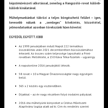
képzőművészeti alkotással, zeneileg a Hangszóló-rovat különb-
különb kínálatával.
Műhelymunkánkat tükrözi a teljes böngészhető felület – igen,
kevesebb nálunk a „semleges” kitekintés, közzététel,
jelmondatunkat azonban törekszünk hűen követni:
EGYEDÜL EGYÜTT JOBB
Az 1999 januárjában indult Napút 222 tematikus
összeállítás után 2021 decemberében búcsúszámához
érkezett. Az összes szám teljessége lapozható a Print-
rovatban. Melléklete, a 150 Káva Téka-füzetek – ugyanígy.
A naputonline 2016 januárjától létezik.
58 rovat + 10 a Magyar Önazonosságtár nagy egységen
belül.
365 x 2 közlés egy esztendőben.
Díjakkal – az év nagy részében folyó irodalmi pályázat.
2016 óta műhelyünk könyveket a Cédrus Művészeti
Alapítvány logója alatt ad ki. Cím és rendelés szerint