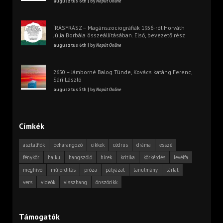
augusztus 6th | by
Napút Online
ÍRÁSFRÁSZ – Magánszociográfiák 1956-ról Horváth
Júlia Borbála összeállításában. Első, bevezető rész
augusztus 6th | by
Napút Online
2650 – Jámborné Balog Tünde, Kovács katáng Ferenc,
Sári László
augusztus 5th | by
Napút Online
Címkék
asztalfiók
beharangozó
cikkek
cédrus
dráma
esszé
fénykör
haiku
hangszóló
hírek
kritika
körkérdés
levélfa
meghívó
műfordítás
próza
pályázat
tanulmány
tárlat
vers
videók
visszhang
önszócikk
Támogatók