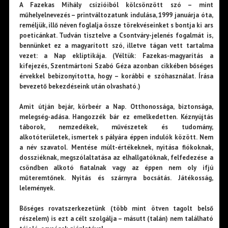
A Fazekas Mihály csízióiból kölcsönzött szó – mint
műhelyelnevezés – printváltozatunk indulása, 1999 januárja óta,
reméljük, illő néven foglalja össze törekvéseinket s bontja ki ars
poeticánkat. Tudván tisztelve a Csontváry-jelenés fogalmát is,
bennünket ez a magyarított szó, illetve tágan vett tartalma
vezet: a Nap ekliptikája. (Véltük: Fazekas-magyarítás a
kifejezés, Szentmártoni Szabó Géza azonban cikkében bőséges
érvekkel bebizonyította, hogy – korábbi e szóhasználat. Írása
bevezető bekezdéseink után olvasható.)
Amit útján bejár, körbeér a Nap. Otthonossága, biztonsága,
melegség-adása. Hangozzék bár ez emelkedetten. Kéznyújtás
táborok, nemzedékek, művészetek és tudomány,
alkotóterületek, ismertek s pályára éppen indulók között. Nem
a név szavatol. Mentése múlt-értékeknek, nyitása fiókoknak,
dossziéknak, megszólaltatása az elhallgatóknak, felfedezése a
csöndben alkotó fiatalnak vagy az éppen nem oly ifjú
műteremtőnek. Nyitás és szárnyra bocsátás. Játékosság,
lelemények.
Bőséges rovatszerkezetünk (több mint ötven tagolt belső
részelem) is ezt a célt szolgálja – másutt (talán) nem található