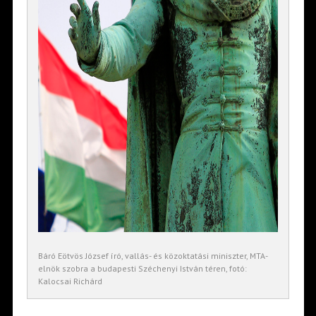
Báró Eötvös József író, vallás- és közoktatási miniszter, MTA-
elnök szobra a budapesti Széchenyi István téren, fotó:
Kalocsai Richárd