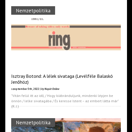
Nemzetpolitika
Isztray Botond: A lélek sivataga (Levélféle Balaskó
Jenőhöz)
szeptember 5th, 2022 |
by Napút Online
"Vitán felül itt az idő, / Hogy kiábránduljunk, mindenki lépjen be
önnön / lelke sivatagába / És keresse Istent – az embert látta már"
(R. J.)
Nemzetpolitika