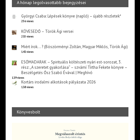
A hónap legolvasottabb bejegyzései
Györgyi Csaba: Lépések könyve (napló) – újabb részletek*
256 views
KÖVESEDŐ – Török Ági versei
235 views
Miért írok… ? (Böszörményi Zoltán, Magyar Miklós, Török Ági)
143 views
ESŐMADARAK – Spirituális költészeti nyári est-sorozat, 3.
rész: „A szeretet gyakorlása” – szvámí Tírtha Fekete könyve –
Beszélgetés Ősz Szabó Évával | Meghívó
139 views
Kortárs irodalmi alkotások pályázata 2026
138 views
Könyvesbolt