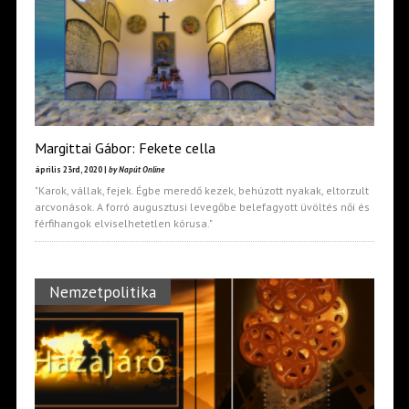
Margittai Gábor: Fekete cella
április 23rd, 2020 |
by Napút Online
"Karok, vállak, fejek. Égbe meredő kezek, behúzott nyakak, eltorzult
arcvonások. A forró augusztusi levegőbe belefagyott üvöltés női és
férfihangok elviselhetetlen kórusa."
Nemzetpolitika