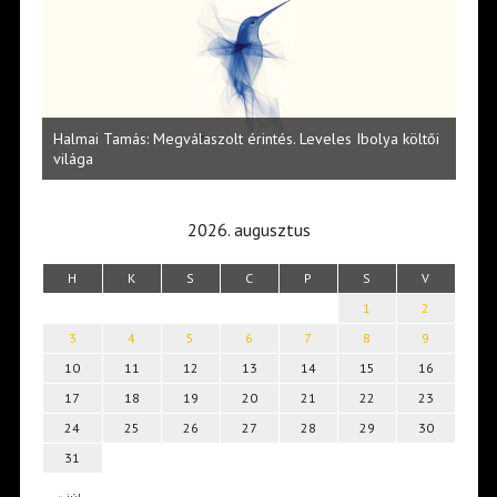
l
Halmai Tamás: Megválaszolt érintés. Leveles Ibolya költői
Laka
világa
2026. augusztus
H
K
S
C
P
S
V
1
2
3
4
5
6
7
8
9
10
11
12
13
14
15
16
17
18
19
20
21
22
23
24
25
26
27
28
29
30
31