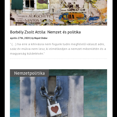
Borbély Zsolt Attila: Nemzet és politika
április 27th, 2020 |
by Napút Online
" (...) ha erre a kihívásra nem fogunk tudni megfelelő választ adni,
száz év múlva nem lesz, ki elmélkedjen a nemzet mibenlétén és a
magyarság küldetésén."
Nemzetpolitika