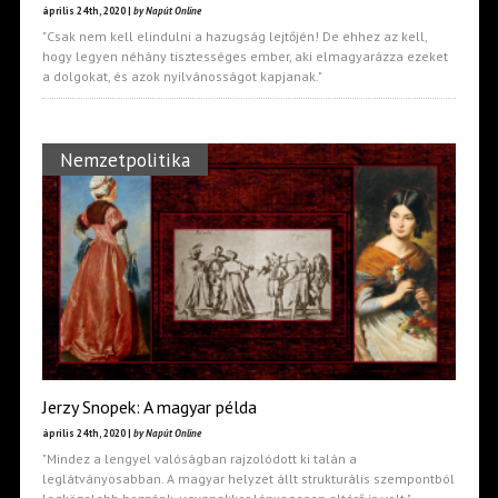
április 24th, 2020 |
by Napút Online
"Csak nem kell elindulni a hazugság lejtőjén! De ehhez az kell,
hogy legyen néhány tisztességes ember, aki elmagyarázza ezeket
a dolgokat, és azok nyilvánosságot kapjanak."
Nemzetpolitika
Jerzy Snopek: A magyar példa
április 24th, 2020 |
by Napút Online
"Mindez a lengyel valóságban rajzolódott ki talán a
leglátványosabban. A magyar helyzet állt strukturális szempontból