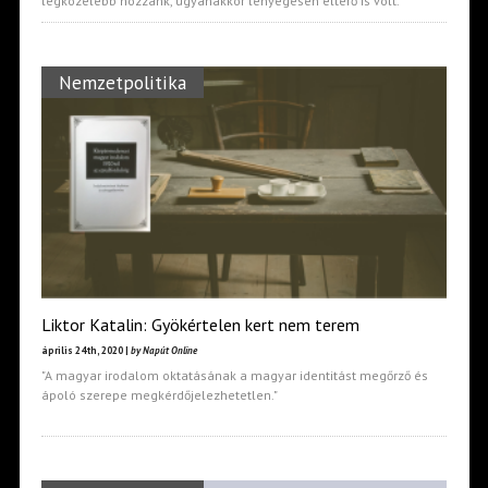
legközelebb hozzánk, ugyanakkor lényegesen eltérő is volt."
Nemzetpolitika
Liktor Katalin: Gyökértelen kert nem terem
április 24th, 2020 |
by Napút Online
"A magyar irodalom oktatásának a magyar identitást megőrző és
ápoló szerepe megkérdőjelezhetetlen."