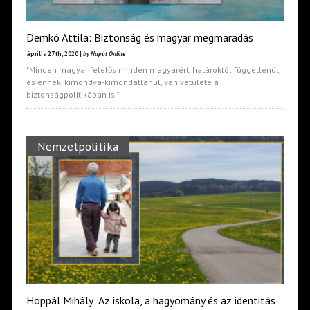
Demkó Attila: Biztonság és magyar megmaradás
április 27th, 2020 |
by Napút Online
"Minden magyar felelős minden magyarért, határoktól függetlenül,
és ennek, kimondva-kimondatlanul, van vetülete a
biztonságpolitikában is."
Nemzetpolitika
Hoppál Mihály: Az iskola, a hagyomány és az identitás