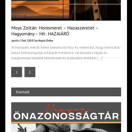
Moys Zoltán: Honismeret – Hazaszeretet –
Hagyomány – Hit: HAZAJÁRÓ
április 23rd, 2020 |
by Napút Online
"A Hazajáró hétről hétre bakancsot húz és nekiindul, hogy keresztül-
kasul bebarangolja a Kárpát-medence varázslatos tájait és
megismerje hazánk természeti és kulturális értékeit (...)"
1
2
Kiemelt