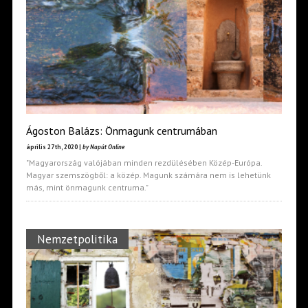
Ágoston Balázs: Önmagunk centrumában
április 27th, 2020 |
by Napút Online
"Magyarország valójában minden rezdülésében Közép-Európa.
Magyar szemszögből: a közép. Magunk számára nem is lehetünk
más, mint önmagunk centruma."
Nemzetpolitika