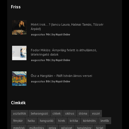
Friss
Miért írok… ? (Iancu Laura, Halmai Tamás, Tőzsér
Árpád)
augusztus 9th | by
Napút Online
Fodor Miklós: Árnyvilág felett is áthullámzó,
lélekringató dalok
augusztus 9th | by
Napút Online
Ősz a Hargitán – Pálfi István János versei
augusztus 8th | by
Napút Online
Címkék
asztalfiók
beharangozó
cikkek
cédrus
dráma
esszé
fénykör
haiku
hangszóló
hírek
kritika
körkérdés
levélfa
meghívó
műfordítás
próza
pályázat
tanulmány
tárlat