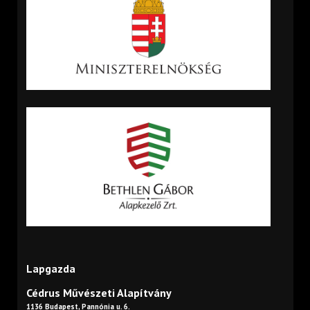
Lapgazda
Cédrus Művészeti Alapítvány
1136 Budapest, Pannónia u. 6.