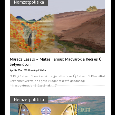
Nemzetpolitika
Marácz László – Mátés Tamás: Magyarok a Régi és Új
Selyemúton
április 23rd, 2020 |
by Napút Online
"A Régi Selyemút eurázsiai magját alkotja az Új Selyemút Kína által
kezdeményezett, az egész világot átszövő gazdasági-
infrastrukturális hálózatának (...)"
Nemzetpolitika