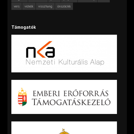
vers
videók
visszhang
önszócikk
Támogatók