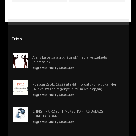
Friss
Arany Lajos: Járási „királynők” meg a veszekedő
„álompárok”
augusztus 7th | by
Napút Online
Pozsgai Zsolt: 1952 (játékfilm forgatókönyv Jókai Mór
„A jövő század regénye” című műve alapján)
augusztus 7th | by
Napút Online
CHRISTINA ROSETTI VERSEI KÁNTÁS BALÁZS
FORDÍTÁSÁBAN
augusztus 6th | by
Napút Online