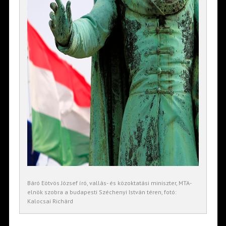
Báró Eötvös József író, vallás- és közoktatási miniszter, MTA-
elnök szobra a budapesti Széchenyi István téren, fotó:
Kalocsai Richárd