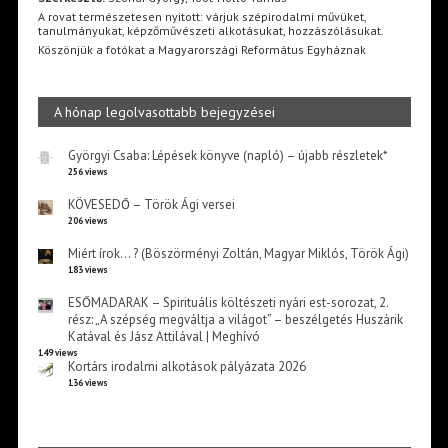
A rovat természetesen nyitott: várjuk szépirodalmi művüket,
tanulmányukat, képzőművészeti alkotásukat, hozzászólásukat.
Köszönjük a fotókat a Magyarországi Református Egyháznak
A hónap legolvasottabb bejegyzései
Györgyi Csaba: Lépések könyve (napló) – újabb részletek*
256 views
KÖVESEDŐ – Török Ági versei
206 views
Miért írok… ? (Böszörményi Zoltán, Magyar Miklós, Török Ági)
183 views
ESŐMADARAK – Spirituális költészeti nyári est-sorozat, 2.
rész: „A szépség megváltja a világot” – beszélgetés Huszárik
Katával és Jász Attilával | Meghívó
149 views
Kortárs irodalmi alkotások pályázata 2026
136 views