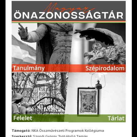
Támogató:
NKA Összművészeti Programok Kollégiuma
Szerkesztő:
Szondi György, Toót-Holló Tamás