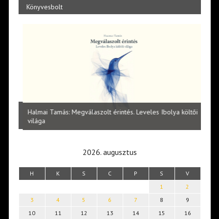
Könyvesbolt
l
Halmai Tamás: Megválaszolt érintés. Leveles Ibolya költői
Laka
világa
2026. augusztus
H
K
S
C
P
S
V
1
2
3
4
5
6
7
8
9
10
11
12
13
14
15
16