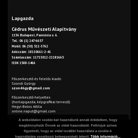
Lapgazda
Cédrus Művészeti Alapítvány
1136 Budapest, Pannónia u. 6.
Tel.: 06 (1) 247-6657
Mobil: 06 (30) 511-3762
Adószám: 18110661-2-41
Számlaszám: 11713012-21181665
ISSN 1588-1466
Főszerkesztő és felelős kiadó:
Szondi György
szon46gy@gmail.com
Főszerkesztő-helyettes
(honlapgazda, képgrafikai tervező):
Hegyi-Botos Attila
online.naput@gmail.com
A weboldalon cookie-kat használunk annak érdekében, hogy
megkönnyítsük Önnek az oldal használatát. Felhívjuk szíves
Minden jog fenntartva. © 2016 Napút Online
figyelmét, hogy az oldal további használata a cookie-k
használatára vonatkozó beleegyezését jelenti.
Több információ...