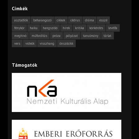
Címkék
asztalfiók
beharangozó
cikkek
cédrus
dráma
esszé
fénykör
haiku
hangszóló
hírek
kritika
körkérdés
levélfa
meghívó
műfordítás
próza
pályázat
tanulmány
tárlat
vers
videók
visszhang
önszócikk
Támogatók