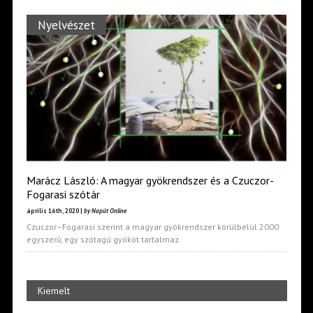
Nyelvészet
Marácz László: A magyar gyökrendszer és a Czuczor-
Fogarasi szótár
április 16th, 2020 |
by Napút Online
Czuczor–Fogarasi szerint a magyar gyökrendszer körülbelül 2000
egyszerű, egy szótagú gyököt tartalmaz.
Kiemelt