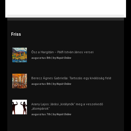
Friss
Ősz a Hargitán – Pálfi István János versei
augusztus 8th | by
Napút Online
Berecz Ágnes Gabriella: Tartozás egy kiválóság felé
augusztus 8th | by
Napút Online
Arany Lajos: Járási „királynők” meg a veszekedő
„álompárok”
augusztus 7th | by
Napút Online