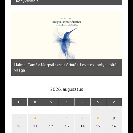
Könyvesbolt
l
Halmai Tamás: Megválaszolt érintés. Leveles Ibolya költői
Laka
világa
2026. augusztus
H
K
S
C
P
S
V
1
2
3
4
5
6
7
8
9
10
11
12
13
14
15
16