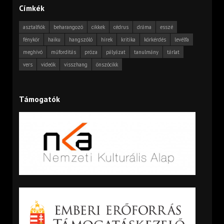
Címkék
asztalfiók
beharangozó
cikkek
cédrus
dráma
esszé
fénykör
haiku
hangszóló
hírek
kritika
körkérdés
levélfa
meghívó
műfordítás
próza
pályázat
tanulmány
tárlat
vers
videók
visszhang
önszócikk
Támogatók