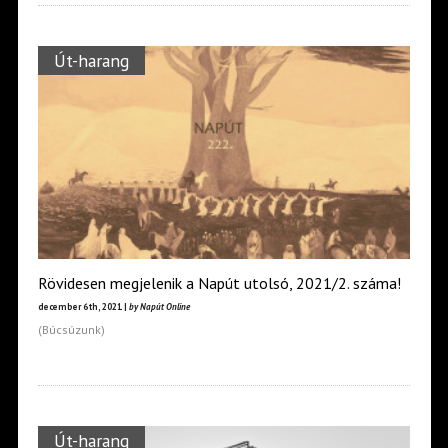
Út-harang
Rövidesen megjelenik a Napút utolsó, 2021/2. száma!
december 6th, 2021 |
by Napút Online
(Búcsúzunk)
Út-harang