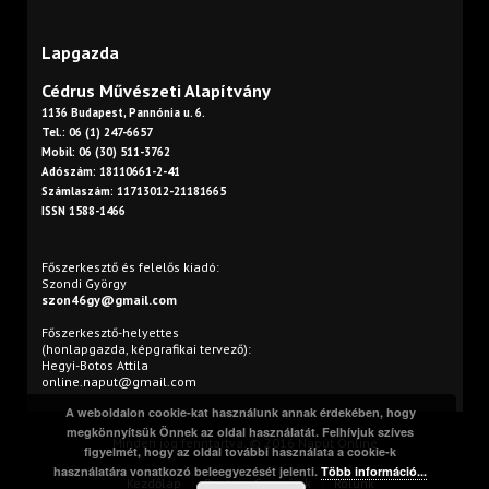
Lapgazda
Cédrus Művészeti Alapítvány
1136 Budapest, Pannónia u. 6.
Tel.: 06 (1) 247-6657
Mobil: 06 (30) 511-3762
Adószám: 18110661-2-41
Számlaszám: 11713012-21181665
ISSN 1588-1466
Főszerkesztő és felelős kiadó:
Szondi György
szon46gy@gmail.com
Főszerkesztő-helyettes
(honlapgazda, képgrafikai tervező):
Hegyi-Botos Attila
online.naput@gmail.com
A weboldalon cookie-kat használunk annak érdekében, hogy
megkönnyítsük Önnek az oldal használatát. Felhívjuk szíves
Minden jog fenntartva. © 2016 Napút Online
figyelmét, hogy az oldal további használata a cookie-k
használatára vonatkozó beleegyezését jelenti.
Több információ...
Kezdőlap
Print
Szerzőink
Rólunk