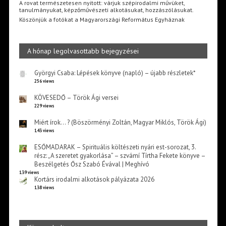
A rovat természetesen nyitott: várjuk szépirodalmi művüket,
tanulmányukat, képzőművészeti alkotásukat, hozzászólásukat.
Köszönjük a fotókat a Magyarországi Református Egyháznak
A hónap legolvasottabb bejegyzései
Györgyi Csaba: Lépések könyve (napló) – újabb részletek*
256 views
KÖVESEDŐ – Török Ági versei
229 views
Miért írok… ? (Böszörményi Zoltán, Magyar Miklós, Török Ági)
143 views
ESŐMADARAK – Spirituális költészeti nyári est-sorozat, 3.
rész: „A szeretet gyakorlása” – szvámí Tírtha Fekete könyve –
Beszélgetés Ősz Szabó Évával | Meghívó
139 views
Kortárs irodalmi alkotások pályázata 2026
138 views