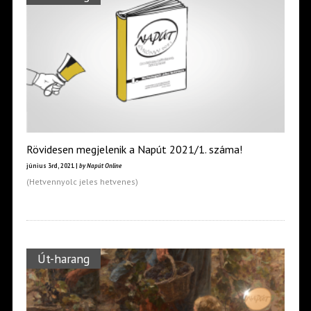
Rövidesen megjelenik a Napút 2021/1. száma!
június 3rd, 2021 |
by Napút Online
(Hetvennyolc jeles hetvenes)
Út-harang