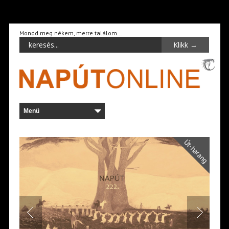
Mondd meg nékem, merre találom…
Út-harang