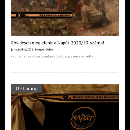
Rövidesen megjelenik a Napút 2020/10. száma!
január 29th, 2021 |
by Napút Online
- konzulenseink és szerkesztőink: egyszerre együtt -
Út-harang