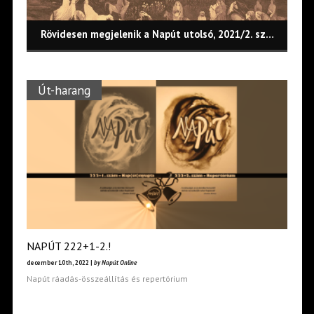
NAPÚT 222+1-2.!
Rövidesen megjelenik a Napút 2021/1. száma!
Rövidesen megjelenik a Napút 2020/10. száma!
Rövidesen megjelenik a Napút 2020/9. száma!
Rövidesen megjelenik a Napút 2020/7. száma!
Rövidesen megjelenik a Napút 2020/06. száma!
Rövidesen megjelenik a Napút 2020/5. száma!
Rövidesen megjelenik a Napút utolsó, 2021/2. száma!
Út-harang
NAPÚT 222+1-2.!
december 10th, 2022 |
by Napút Online
Napút ráadás-összeállítás és repertórium