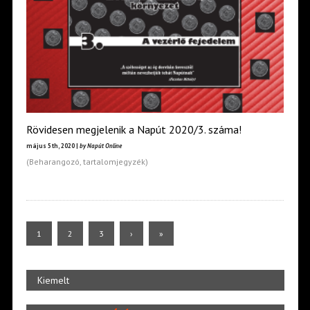
Rövidesen megjelenik a Napút 2020/3. száma!
május 5th, 2020 |
by Napút Online
(Beharangozó, tartalomjegyzék)
1
2
3
›
»
Kiemelt