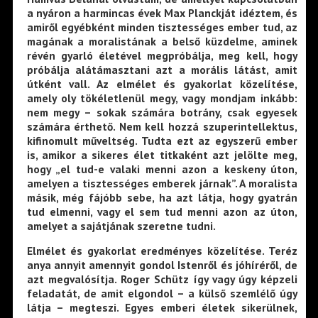
a nyáron a harmincas évek Max Planckját idéztem, és
amiről egyébként minden tisztességes ember tud, az
magának a moralistának a belső küzdelme, aminek
révén gyarló életével megpróbálja, meg kell, hogy
próbálja alátámasztani azt a morális látást, amit
útként vall. Az elmélet és gyakorlat közelítése,
amely oly tökéletlenül megy, vagy mondjam inkább:
nem megy – sokak számára botrány, csak egyesek
számára érthető. Nem kell hozzá szuperintellektus,
kifinomult műveltség. Tudta ezt az egyszerű ember
is, amikor a sikeres élet titkaként azt jelölte meg,
hogy „el tud-e valaki menni azon a keskeny úton,
amelyen a tisztességes emberek járnak”. A moralista
másik, még fájóbb sebe, ha azt látja, hogy gyatrán
tud elmenni, vagy el sem tud menni azon az úton,
amelyet a sajátjának szeretne tudni.
Elmélet és gyakorlat eredményes közelítése. Teréz
anya annyit amennyit gondol Istenről és jóhíréről, de
azt megvalósítja. Roger Schütz így vagy úgy képzeli
feladatát, de amit elgondol – a külső szemlélő úgy
látja – megteszi. Egyes emberi életek sikerülnek,