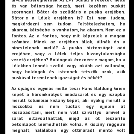
és van bátorsága hozzá, mert kezében puskát
szorongat. Bátor és szolidáris a puska erejében.
Bátor-e a Lélek erejében is? Ezt nem tudom,
megkérdezni sem tudom. Feltételezhetem, ha
akarom, kétségbe is vonhatom, ha akarom. Nem ez a
fontos. Az a fontos, hogy mit képzelek a magam
számára. Minek az erejében állok, állnék én a
nincstelenek mellé? A puska biztonságot adó
erejében, vagy a Lélek teljes bizonytalanságba
vezető erejében? Boldognak érezném-e magam, ha a
Lélekben lennék szelíd, vagy inkább azt vallanám,
hogy boldogok és istennek tetszők azok, akik
puskával teremtenek igazságot és békét?
Az újságíró egymás mellé teszi Hans Baldung Grien
képét a háromkirályok imádásáról és egy iszapba
merült kolumbiai kislány képét, aki nyakig merült a
mocsokba és nem tudták egy éjjelen át
kiszabadítani, mert nem volt szivattyú, amivel a
sarat eltávolíthatták, majd az őt leszorító
betonlapot leemelhették volna. A kislány reggelre
meghalt, halálában egy ottmaradt mentő volt