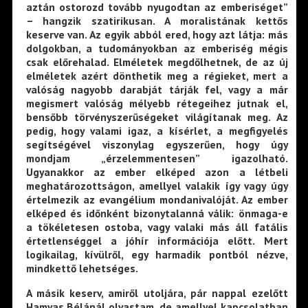
aztán ostorozd tovább nyugodtan az emberiséget”
– hangzik szatirikusan. A moralistának kettős
keserve van. Az egyik abból ered, hogy azt látja: más
dolgokban, a tudományokban az emberiség mégis
csak előrehalad. Elméletek megdőlhetnek, de az új
elméletek azért dönthetik meg a régieket, mert a
valóság nagyobb darabját tárják fel, vagy a már
megismert valóság mélyebb rétegeihez jutnak el,
bensőbb törvényszerűségeket világítanak meg. Az
pedig, hogy valami igaz, a kísérlet, a megfigyelés
segítségével viszonylag egyszerűen, hogy úgy
mondjam „érzelemmentesen” igazolható.
Ugyanakkor az ember elképed azon a létbeli
meghatározottságon, amellyel valakik így vagy úgy
értelmezik az evangélium mondanivalóját. Az ember
elképed és időnként bizonytalanná válik: önmaga-e
a tökéletesen ostoba, vagy valaki más áll fatális
értetlenséggel a jóhír információja előtt. Mert
logikailag, kívülről, egy harmadik pontból nézve,
mindkettő lehetséges.
A másik keserv, amiről utoljára, pár nappal ezelőtt
Hamvas Bélánál olvastam, de amellyel kapcsolatban