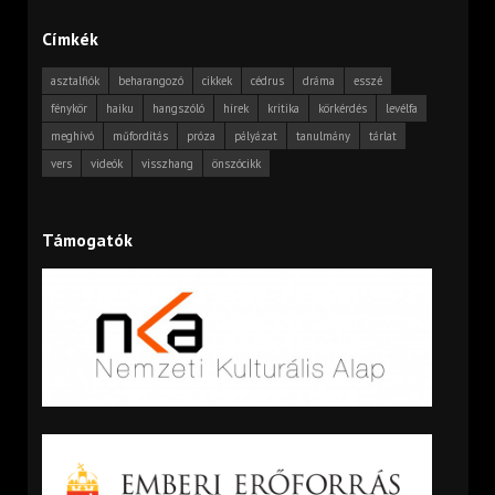
Címkék
asztalfiók
beharangozó
cikkek
cédrus
dráma
esszé
fénykör
haiku
hangszóló
hírek
kritika
körkérdés
levélfa
meghívó
műfordítás
próza
pályázat
tanulmány
tárlat
vers
videók
visszhang
önszócikk
Támogatók