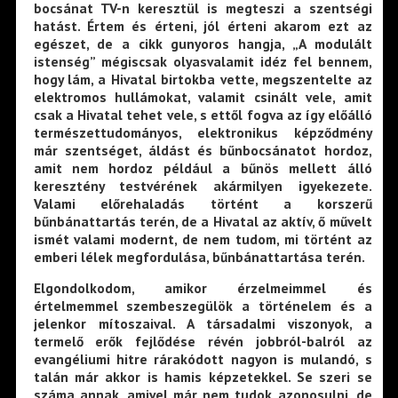
bocsánat TV-n keresztül is megteszi a szentségi
hatást. Értem és érteni, jól érteni akarom ezt az
egészet, de a cikk gunyoros hangja, „A modulált
istenség” mégiscsak olyasvalamit idéz fel bennem,
hogy lám, a Hivatal birtokba vette, megszentelte az
elektromos hullámokat, valamit csinált vele, amit
csak a Hivatal tehet vele, s ettől fogva az így előálló
természettudományos, elektronikus képződmény
már szentséget, áldást és bűnbocsánatot hordoz,
amit nem hordoz például a bűnös mellett álló
keresztény testvérének akármilyen igyekezete.
Valami előrehaladás történt a korszerű
bűnbánattartás terén, de a Hivatal az aktív, ő művelt
ismét valami modernt, de nem tudom, mi történt az
emberi lélek megfordulása, bűnbánattartása terén.
Elgondolkodom, amikor érzelmeimmel és
értelmemmel szembeszegülök a történelem és a
jelenkor mítoszaival. A társadalmi viszonyok, a
termelő erők fejlődése révén jobbról-balról az
evangéliumi hitre rárakódott nagyon is mulandó, s
talán már akkor is hamis képzetekkel. Se szeri se
száma annak, amivel már nem tudok azonosulni, de