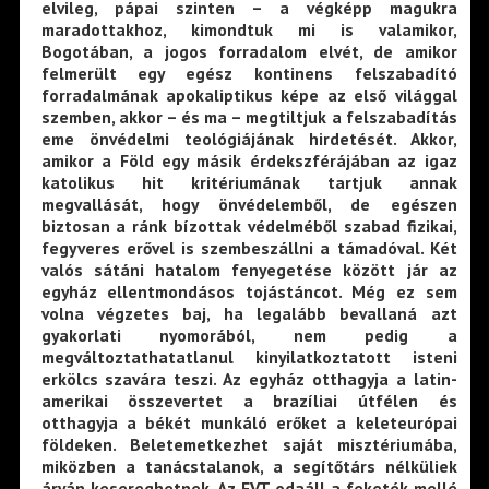
elvileg, pápai szinten – a végképp magukra
maradottakhoz, kimondtuk mi is valamikor,
Bogotában, a jogos forradalom elvét, de amikor
felmerült egy egész kontinens felszabadító
forradalmának apokaliptikus képe az első világgal
szemben, akkor – és ma – megtiltjuk a felszabadítás
eme önvédelmi teológiájának hirdetését. Akkor,
amikor a Föld egy másik érdekszférájában az igaz
katolikus hit kritériumának tartjuk annak
megvallását, hogy önvédelemből, de egészen
biztosan a ránk bízottak védelméből szabad fizikai,
fegyveres erővel is szembeszállni a támadóval. Két
valós sátáni hatalom fenyegetése között jár az
egyház ellentmondásos tojástáncot. Még ez sem
volna végzetes baj, ha legalább bevallaná azt
gyakorlati nyomorából, nem pedig a
megváltoztathatatlanul kinyilatkoztatott isteni
erkölcs szavára teszi. Az egyház otthagyja a latin-
amerikai összevertet a brazíliai útfélen és
otthagyja a békét munkáló erőket a keleteurópai
földeken. Beletemetkezhet saját misztériumába,
miközben a tanácstalanok, a segítőtárs nélküliek
árván kesereghetnek. Az EVT odaáll a feketék mellé