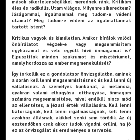
mások sikertelenségükkel merednek ránk. Kritikám
éles és radikális. Utam világos. Milyenre sikeredtem?
Jóságommal, irgalmammal meg tudom-e védeni
utamat? Meg tudom-e védeni az irgalmatlannak
tartott Istent?
Kritikus vagyok és kíméletlen. Amikor bírálok valódi
önbírálatot végzek-e vagy megsemmisítem
egyházamat és vele együtt hívő önmagamat is?
Elpusztítok minden szakrumot és misztériumot,
amely hordozza az ember megmenekülését?
Így torkollik ez a gondolatsor önvizsgálatba, aminek
a során kell lenni megsemmisítésnek és kell lenni új
vállalásnak. A személyes bűnbánat, a metanoia,
gyakran valami elhagyása, otthagyása, önmagam
számára megsemmisítése, mivel enélkül nincs mód
az ellentétes, a jézusi érték vállalására. Kell lenni
bátorságnak, kell lenni irgalmasságnak, kell lenni
azokhoz állásnak, akikkel senki sem törődik. Az új
esztendőben csak akkor tudok vigadni, örülni, ha jó
ez az önvizsgálat és eredményes a tervezés.