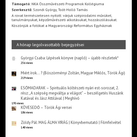
Támogató:
NKA Összművészeti Programok Kollégiuma
Szerkesztő:
Szondi György, Toót-Holló Tamás
A rovat természetesen nyitott: várjuk szépirodalmi művüket,
tanulmányukat, képzőművészeti alkotásukat, hozzászólásukat.
Köszönjük a fotókat a Magyarországi Református Egyháznak
A hónap legolvasottabb bejegyzései
Györgyi Csaba: Lépések könyve (napló) – újabb részletek*
256 views
Miért írok… ? (Böszörményi Zoltán, Magyar Miklós, Török Ági)
219 views
ESŐMADARAK – Spirituális költészeti nyári est-sorozat, 2.
rész: „A szépség megváltja a világot” – beszélgetés Huszárik
Katával és Jász Attilával | Meghívó
193 views
KÖVESEDŐ – Török Ági versei
186 views
Zöldy Pál: MAG ÁLMA VIRÁG | Könyvbemutató | Filmfelvétel
140 views