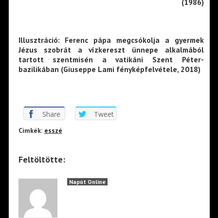
(1986)
Illusztráció: Ferenc pápa megcsókolja a gyermek
Jézus szobrát a vízkereszt ünnepe alkalmából
tartott szentmisén a vatikáni Szent Péter-
bazilikában (Giuseppe Lami fényképfelvétele, 2018)
Share
Tweet
Cimkék:
esszé
Feltöltötte:
Napút Online