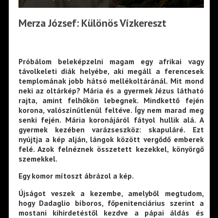
Merza József: Különös Vízkereszt
Próbálom beleképzelni magam egy afrikai vagy
távolkeleti diák helyébe, aki megáll a ferencesek
templomának jobb hátsó mellékoltáránál. Mit mond
neki az oltárkép? Mária és a gyermek Jézus látható
rajta, amint felhőkön lebegnek. Mindkettő fején
korona, valószínűtlenül feltéve. Így nem marad meg
senki fején. Mária koronájáról fátyol hullik alá. A
gyermek kezében varázseszköz: skapuláré. Ezt
nyújtja a kép alján, lángok között vergődő emberek
felé. Azok felnéznek összetett kezekkel, könyörgő
szemekkel.
Egy komor mítoszt ábrázol a kép.
Újságot veszek a kezembe, amelyből megtudom,
hogy Dadaglio bíboros, főpenitenciárius szerint a
mostani kihirdetéstől kezdve a pápai áldás és