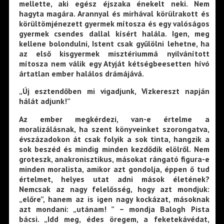
mellette, aki egész éjszaka énekelt neki. Nem
hagyta magára. Arannyal és mirhával körülrakott és
körültömjénezett gyermek mítosza és egy valóságos
gyermek csendes dallal kísért halála. Igen, meg
kellene bolondulni, Istent csak gyűlölni lehetne, ha
az első kisgyermek misztériummá nyilvánított
mítosza nem válik egy Atyját kétségbeesetten hívó
ártatlan ember halálos drámájává.
„Új esztendőben mi vigadjunk, Vízkereszt napján
hálát adjunk!”
Az ember megkérdezi, van-e értelme a
moralizálásnak, ha szent könyveinket szorongatva,
évszázadokon át csak folyik a sok tinta, hangzik a
sok beszéd és mindig minden kezdődik elölről. Nem
groteszk, anakronisztikus, másokat rángató figura-e
minden moralista, amikor azt gondolja, éppen ő tud
értelmet, helyes utat adni mások életének?
Nemcsak az nagy felelősség, hogy azt mondjuk:
„előre”, hanem az is igen nagy kockázat, másoknak
azt mondani: „utánam! ” – mondja Balogh Pista
bácsi. „Idd meg, édes öregem, a feketekávédat,