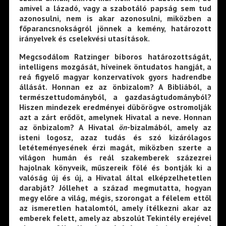
amivel a lázadó, vagy a szabotáló papság sem tud
azonosulni, nem is akar azonosulni, miközben a
főparancsnokságról jönnek a kemény, határozott
irányelvek és cselekvési utasítások.
Megcsodálom Ratzinger bíboros határozottságát,
intelligens mozgását, híveinek öntudatos hangját, a
reá figyelő magyar konzervatívok gyors hadrendbe
állását. Honnan ez az önbizalom? A Bibliából, a
természettudományból, a gazdaságtudományból?
Hiszen mindezek eredményei dübörögve ostromolják
azt a zárt erődöt, amelynek Hivatal a neve. Honnan
az önbizalom? A Hivatal
ön
-bizalmából, amely az
isteni logosz, azaz tudás és szó kizárólagos
letéteményesének érzi magát, miközben szerte a
világon humán és reál szakemberek százezrei
hajolnak könyveik, műszereik fölé és bontják ki a
valóság új és új, a Hivatal által elképzelhetetlen
darabját? Jóllehet a század megmutatta, hogyan
megy előre a világ, mégis, szorongat a félelem ettől
az ismeretlen hatalomtól, amely ítélkezni akar az
emberek felett, amely az abszolút Tekintély erejével