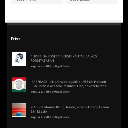
Friss
CHRISTINA ROSETTI VERSEI KÁNTÁS BALÁZS
FORDÍTÁSÁBAN
augusztus 6th | by
Napút Online
ÍRÁSFRÁSZ – Magánszociográfiák 1956-ról Horváth
Júlia Borbála összeállításában. Első, bevezető rész
augusztus 6th | by
Napút Online
2650 – Jámborné Balog Tünde, Kovács katáng Ferenc,
Sári László
augusztus 5th | by
Napút Online