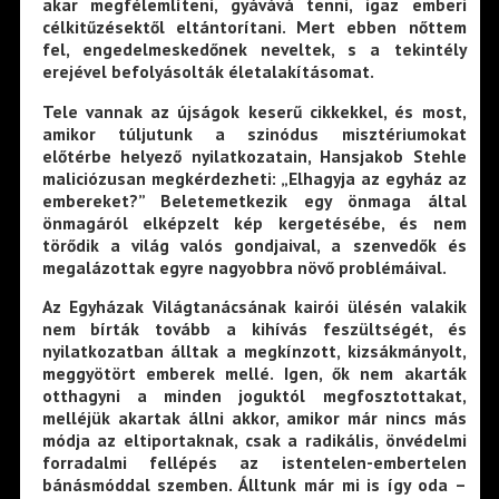
akar megfélemlíteni, gyávává tenni, igaz emberi
célkitűzésektől eltántorítani. Mert ebben nőttem
fel, engedelmeskedőnek neveltek, s a tekintély
erejével befolyásolták életalakításomat.
Tele vannak az újságok keserű cikkekkel, és most,
amikor túljutunk a szinódus misztériumokat
előtérbe helyező nyilatkozatain, Hansjakob Stehle
maliciózusan megkérdezheti: „Elhagyja az egyház az
embereket?” Beletemetkezik egy önmaga által
önmagáról elképzelt kép kergetésébe, és nem
törődik a világ valós gondjaival, a szenvedők és
megalázottak egyre nagyobbra növő problémáival.
Az Egyházak Világtanácsának kairói ülésén valakik
nem bírták tovább a kihívás feszültségét, és
nyilatkozatban álltak a megkínzott, kizsákmányolt,
meggyötört emberek mellé. Igen, ők nem akarták
otthagyni a minden joguktól megfosztottakat,
melléjük akartak állni akkor, amikor már nincs más
módja az eltiportaknak, csak a radikális, önvédelmi
forradalmi fellépés az istentelen-embertelen
bánásmóddal szemben. Álltunk már mi is így oda –