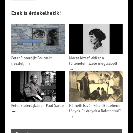
Ezek is érdekelhetik!
Peter Sloterdijk: Foucault
Merza József: Akiket a
→
(részlet)
történelem szele megcsapott
→
Peter Sloterdijk: Jean-Paul Sartre
Németh István Péter: Betlehemi
→
fények. És árnyak a Balatonnál?
→