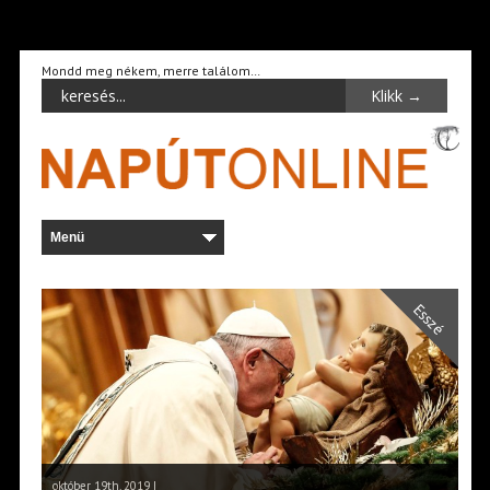
Mondd meg nékem, merre találom…
Esszé
október 19th, 2019 |