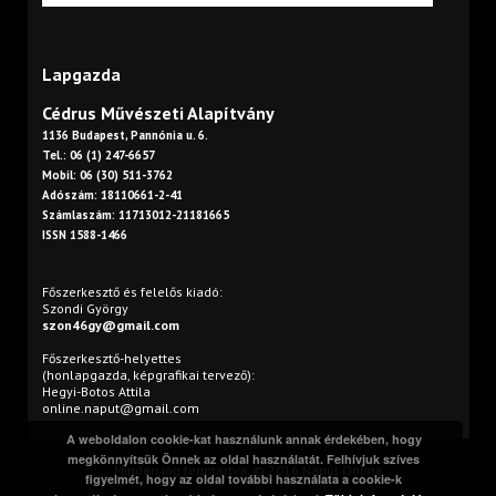
Lapgazda
Cédrus Művészeti Alapítvány
1136 Budapest, Pannónia u. 6.
Tel.: 06 (1) 247-6657
Mobil: 06 (30) 511-3762
Adószám: 18110661-2-41
Számlaszám: 11713012-21181665
ISSN 1588-1466
Főszerkesztő és felelős kiadó:
Szondi György
szon46gy@gmail.com
Főszerkesztő-helyettes
(honlapgazda, képgrafikai tervező):
Hegyi-Botos Attila
online.naput@gmail.com
A weboldalon cookie-kat használunk annak érdekében, hogy
megkönnyítsük Önnek az oldal használatát. Felhívjuk szíves
Minden jog fenntartva. © 2016 Napút Online
figyelmét, hogy az oldal további használata a cookie-k