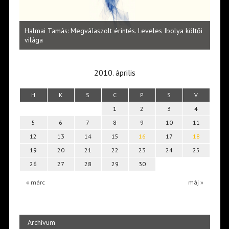
l
Halmai Tamás: Megválaszolt érintés. Leveles Ibolya költői
Laka
világa
2010. április
H
K
S
C
P
S
V
1
2
3
4
5
6
7
8
9
10
11
12
13
14
15
16
17
18
19
20
21
22
23
24
25
26
27
28
29
30
« márc
máj »
Archívum