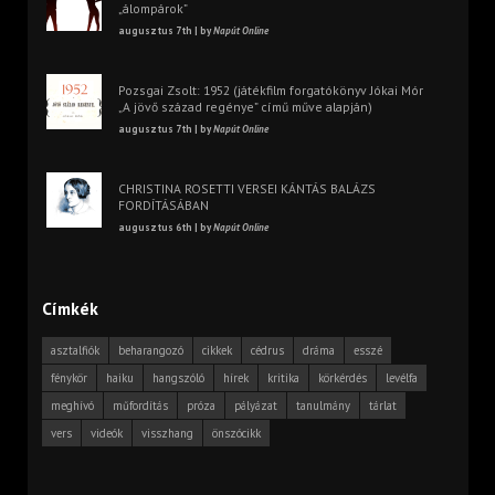
„álompárok”
augusztus 7th | by
Napút Online
Pozsgai Zsolt: 1952 (játékfilm forgatókönyv Jókai Mór
„A jövő század regénye” című műve alapján)
augusztus 7th | by
Napút Online
CHRISTINA ROSETTI VERSEI KÁNTÁS BALÁZS
FORDÍTÁSÁBAN
augusztus 6th | by
Napút Online
Címkék
asztalfiók
beharangozó
cikkek
cédrus
dráma
esszé
fénykör
haiku
hangszóló
hírek
kritika
körkérdés
levélfa
meghívó
műfordítás
próza
pályázat
tanulmány
tárlat
vers
videók
visszhang
önszócikk