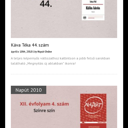
Káva Téka 44. szám
április 18th, 2010 |
by Napút Online
A teljes képernyős változathoz kattintson a jobb felső sarokban
található „Megnyitás új ablakban” ikonra!
Napút 2010