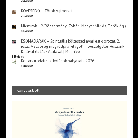
256 views
KÖVESEDŐ – Török Ági versei
213 views
Miért írok… ? (Böszörményi Zoltán, Magyar Miklós, Török Ági)
183 views
ESŐMADARAK – Spirituális költészeti nyári est-sorozat, 2.
rész: „A szépség megváltja a világot” – beszélgetés Huszárik
Katával és Jász Attilával | Meghívó
149 views
Kortárs irodalmi alkotások pályázata 2026
138 views
Könyvesbolt