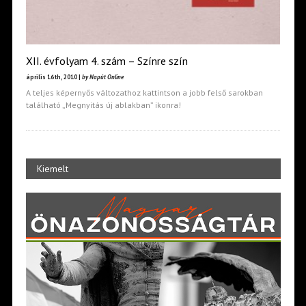
XII. évfolyam 4. szám – Színre szín
április 16th, 2010 |
by Napút Online
A teljes képernyős változathoz kattintson a jobb felső sarokban
található „Megnyitás új ablakban” ikonra!
Kiemelt