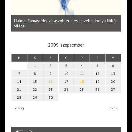
l
Halmai Tamás: Megválaszolt érintés. Leveles Ibolya költői
Laka
világa
2009. szeptember
H
K
S
C
P
S
V
1
2
3
4
5
6
7
8
9
10
11
12
13
14
15
16
17
18
19
20
21
22
23
24
25
26
27
28
29
30
« aug
okt »
Archívum