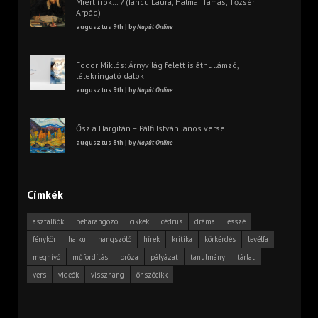
Miért írok… ? (Iancu Laura, Halmai Tamás, Tőzsér
Árpád)
augusztus 9th | by
Napút Online
Fodor Miklós: Árnyvilág felett is áthullámzó,
lélekringató dalok
augusztus 9th | by
Napút Online
Ősz a Hargitán – Pálfi István János versei
augusztus 8th | by
Napút Online
Címkék
asztalfiók
beharangozó
cikkek
cédrus
dráma
esszé
fénykör
haiku
hangszóló
hírek
kritika
körkérdés
levélfa
meghívó
műfordítás
próza
pályázat
tanulmány
tárlat
vers
videók
visszhang
önszócikk