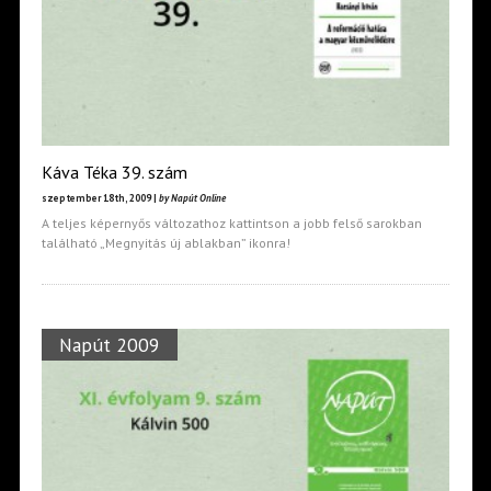
Káva Téka 39. szám
szeptember 18th, 2009 |
by Napút Online
A teljes képernyős változathoz kattintson a jobb felső sarokban
található „Megnyitás új ablakban” ikonra!
Napút 2009