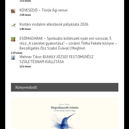
256 views
KÖVESEDŐ – Török Ági versei
238 views
Kortárs irodalmi alkotások pályázata 2026
140 views
ESŐMADARAK – Spirituális költészeti nyári est-sorozat, 3.
rész: „A szeretet gyakorlása” – szvámí Tírtha Fekete könyve –
Beszélgetés Ősz Szabó Évával | Meghívó
139 views
Wehner Tibor: BUHÁLY JÓZSEF FESTŐMŰVÉSZ
SZÜLETÉSNAPI KIÁLLÍTÁSA
126 views
Könyvesbolt