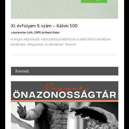
XI. évfolyam 9. szám – Kálvin 500
szeptember 16th, 2009 |
by Napút Online
A teljes képernyős változathoz kattintson a jobb felső sarokban
található „Megnyitás új ablakban” ikonra!
Kiemelt