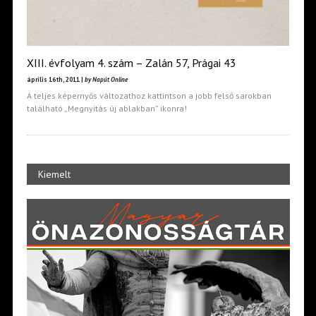
XIII. évfolyam 4. szám – Zalán 57, Prágai 43
április 16th, 2011 |
by Napút Online
A teljes képernyős változathoz kattintson a jobb felső sarokban
található „Megnyitás új ablakban” ikonra!
Kiemelt