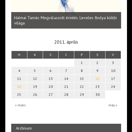
l
Halmai Tamás: Megválaszolt érintés. Leveles Ibolya költői
Laka
világa
2011. április
H
K
S
C
P
S
V
1
2
3
4
5
6
7
8
9
10
11
12
13
14
15
16
17
18
19
20
21
22
23
24
25
26
27
28
29
30
« márc
máj »
Archívum