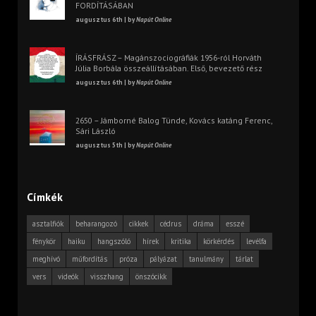
FORDÍTÁSÁBAN
augusztus 6th | by
Napút Online
ÍRÁSFRÁSZ – Magánszociográfiák 1956-ról Horváth
Júlia Borbála összeállításában. Első, bevezető rész
augusztus 6th | by
Napút Online
2650 – Jámborné Balog Tünde, Kovács katáng Ferenc,
Sári László
augusztus 5th | by
Napút Online
Címkék
asztalfiók
beharangozó
cikkek
cédrus
dráma
esszé
fénykör
haiku
hangszóló
hírek
kritika
körkérdés
levélfa
meghívó
műfordítás
próza
pályázat
tanulmány
tárlat
vers
videók
visszhang
önszócikk