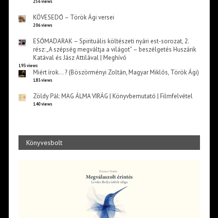
256 views
KÖVESEDŐ – Török Ági versei
206 views
ESŐMADARAK – Spirituális költészeti nyári est-sorozat, 2.
rész: „A szépség megváltja a világot” – beszélgetés Huszárik
Katával és Jász Attilával | Meghívó
193 views
Miért írok… ? (Böszörményi Zoltán, Magyar Miklós, Török Ági)
183 views
Zöldy Pál: MAG ÁLMA VIRÁG | Könyvbemutató | Filmfelvétel
140 views
Könyvesbolt