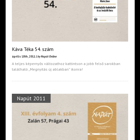
Káva Téka 54. szám
április 18th, 2011 |
by Napút Online
A teljes képernyős változathoz kattintson a jobb felső sarokban
található „Megnyitás új ablakban” ikonra!
Napút 2011