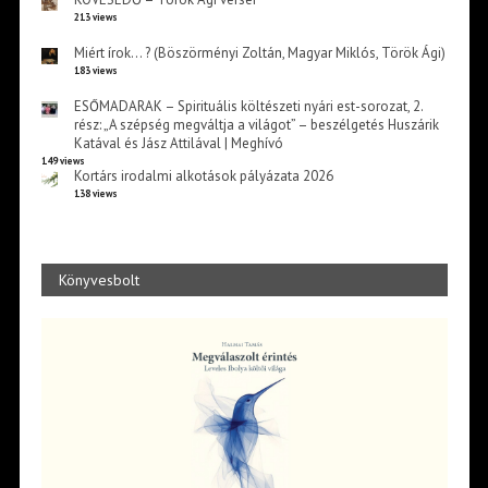
213 views
Miért írok… ? (Böszörményi Zoltán, Magyar Miklós, Török Ági)
183 views
ESŐMADARAK – Spirituális költészeti nyári est-sorozat, 2.
rész: „A szépség megváltja a világot” – beszélgetés Huszárik
Katával és Jász Attilával | Meghívó
149 views
Kortárs irodalmi alkotások pályázata 2026
138 views
Könyvesbolt