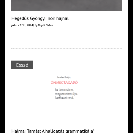
Hegedűs Gyöngyi: noir hajnal
július 27th, 2024 |
by Napút Online
Esszé
Halmai Tamás: A hallgatás grammatikája*