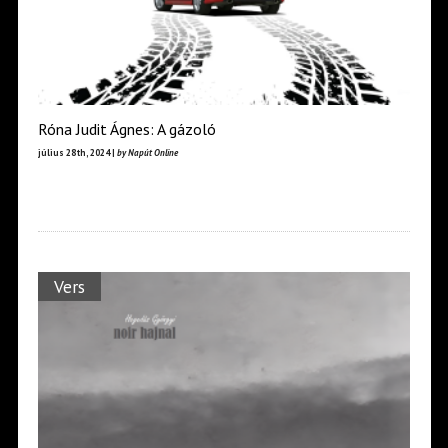
Róna Judit Ágnes: A gázoló
július 28th, 2024 |
by Napút Online
Vers