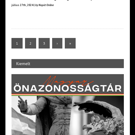
július 27th, 2024 |
by Napút Online
1
2
3
›
»
Kiemelt