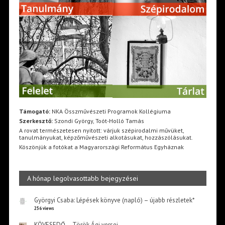
Támogató:
NKA Összművészeti Programok Kollégiuma
Szerkesztő:
Szondi György, Toót-Holló Tamás
A rovat természetesen nyitott: várjuk szépirodalmi művüket,
tanulmányukat, képzőművészeti alkotásukat, hozzászólásukat.
Köszönjük a fotókat a Magyarországi Református Egyháznak
A hónap legolvasottabb bejegyzései
Györgyi Csaba: Lépések könyve (napló) – újabb részletek*
256 views
KÖVESEDŐ – Török Ági versei