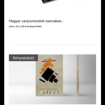
Magyar varázsmeséink nyomában…
július 31st, 2024 |
by Napút Online
Könyvesbolt