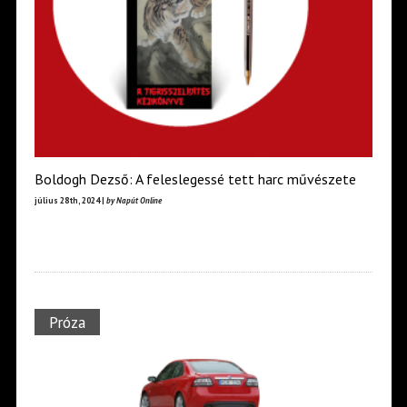
Boldogh Dezső: A feleslegessé tett harc művészete
július 28th, 2024 |
by Napút Online
Próza