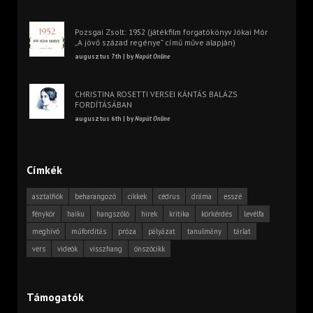
Pozsgai Zsolt: 1952 (játékfilm forgatókönyv Jókai Mór
„A jövő század regénye” című műve alapján)
augusztus 7th | by
Napút Online
CHRISTINA ROSETTI VERSEI KÁNTÁS BALÁZS
FORDÍTÁSÁBAN
augusztus 6th | by
Napút Online
Címkék
asztalfiók
beharangozó
cikkek
cédrus
dráma
esszé
fénykör
haiku
hangszóló
hírek
kritika
körkérdés
levélfa
meghívó
műfordítás
próza
pályázat
tanulmány
tárlat
vers
videók
visszhang
önszócikk
Támogatók