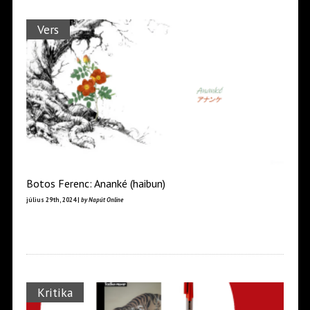
Vers
Botos Ferenc: Ananké (haibun)
július 29th, 2024 |
by Napút Online
Kritika