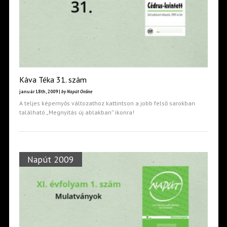
Káva Téka 31. szám
január 18th, 2009 |
by Napút Online
A teljes képernyős változathoz kattintson a jobb felső sarokban
található „Megnyitás új ablakban” ikonra!
Napút 2009