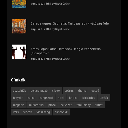
augusztus 8th | by
Napút Online
Berecz Ágnes Gabriella: Tartozás egy kiválóság felé
augusztus 8th | by
Napút Online
Arany Lajos: Járási „királynők” meg a veszekedő
„álompárok”
augusztus 7th | by
Napút Online
Címkék
asztalfiók
beharangozó
cikkek
cédrus
dráma
esszé
fénykör
haiku
hangszóló
hírek
kritika
körkérdés
levélfa
meghívó
műfordítás
próza
pályázat
tanulmány
tárlat
vers
videók
visszhang
önszócikk