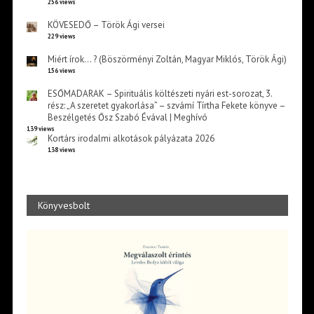
256 views
KÖVESEDŐ – Török Ági versei
229 views
Miért írok… ? (Böszörményi Zoltán, Magyar Miklós, Török Ági)
156 views
ESŐMADARAK – Spirituális költészeti nyári est-sorozat, 3.
rész: „A szeretet gyakorlása” – szvámí Tírtha Fekete könyve –
Beszélgetés Ősz Szabó Évával | Meghívó
139 views
Kortárs irodalmi alkotások pályázata 2026
138 views
Könyvesbolt