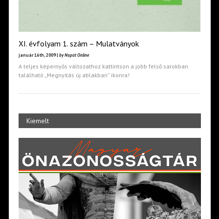
XI. évfolyam 1. szám – Mulatványok
január 16th, 2009 |
by Napút Online
A teljes képernyős változathoz kattintson a jobb felső sarokban
található „Megnyitás új ablakban” ikonra!
Kiemelt