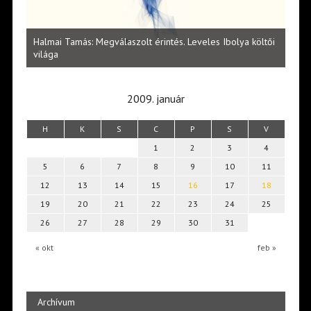
l
Halmai Tamás: Megválaszolt érintés. Leveles Ibolya költői
Laka
világa
2009. január
H
K
S
C
P
S
V
1
2
3
4
5
6
7
8
9
10
11
12
13
14
15
16
17
18
19
20
21
22
23
24
25
26
27
28
29
30
31
« okt
feb »
Archívum