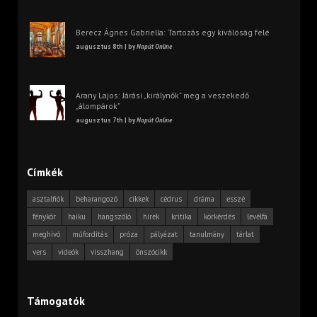
Berecz Ágnes Gabriella: Tartozás egy kiválóság felé
augusztus 8th | by
Napút Online
Arany Lajos: Járási „királynők” meg a veszekedő
„álompárok”
augusztus 7th | by
Napút Online
Címkék
asztalfiók
beharangozó
cikkek
cédrus
dráma
esszé
fénykör
haiku
hangszóló
hírek
kritika
körkérdés
levélfa
meghívó
műfordítás
próza
pályázat
tanulmány
tárlat
vers
videók
visszhang
önszócikk
Támogatók