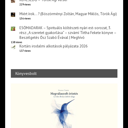
229 views
Miért írok… ? (Böszörményi Zoltán, Magyar Miklós, Török Ági)
156 views
ESŐMADARAK – Spirituális költészeti nyári est-sorozat, 3.
rész: „A szeretet gyakorlása” – szvámí Tírtha Fekete könyve –
Beszélgetés Ősz Szabó Évával | Meghívó
138 views
Kortárs irodalmi alkotások pályázata 2026
137 views
Könyvesbolt