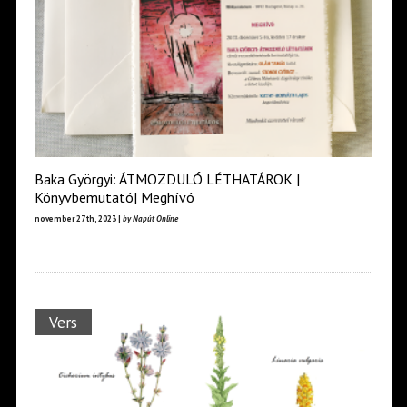
Baka Györgyi: ÁTMOZDULÓ LÉTHATÁROK |
Könyvbemutató| Meghívó
november 27th, 2023 |
by Napút Online
Vers