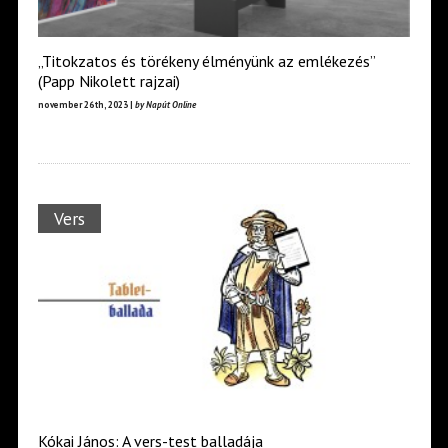
„Titokzatos és törékeny élményünk az emlékezés”
(Papp Nikolett rajzai)
november 26th, 2023 |
by Napút Online
Vers
Kókai János: A vers-test balladája