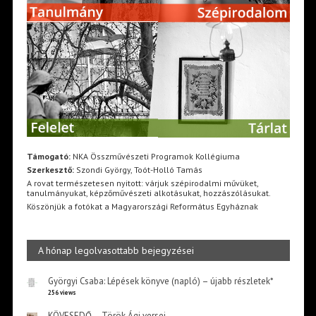
Támogató:
NKA Összművészeti Programok Kollégiuma
Szerkesztő:
Szondi György, Toót-Holló Tamás
A rovat természetesen nyitott: várjuk szépirodalmi művüket,
tanulmányukat, képzőművészeti alkotásukat, hozzászólásukat.
Köszönjük a fotókat a Magyarországi Református Egyháznak
A hónap legolvasottabb bejegyzései
Györgyi Csaba: Lépések könyve (napló) – újabb részletek*
256 views
KÖVESEDŐ – Török Ági versei