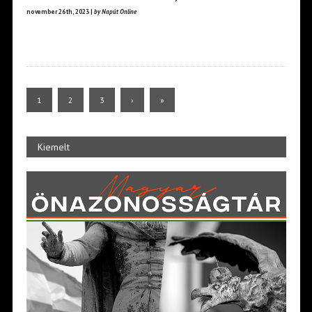
november 26th, 2023 |
by Napút Online
1
2
3
›
»
Kiemelt