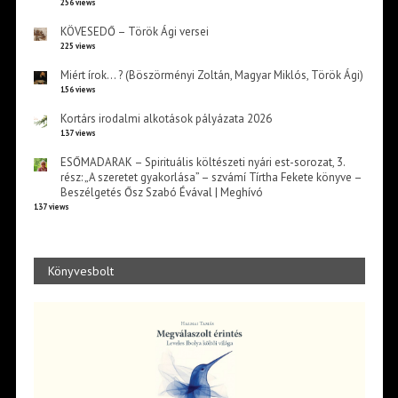
256 views
KÖVESEDŐ – Török Ági versei
225 views
Miért írok… ? (Böszörményi Zoltán, Magyar Miklós, Török Ági)
156 views
Kortárs irodalmi alkotások pályázata 2026
137 views
ESŐMADARAK – Spirituális költészeti nyári est-sorozat, 3.
rész: „A szeretet gyakorlása” – szvámí Tírtha Fekete könyve –
Beszélgetés Ősz Szabó Évával | Meghívó
137 views
Könyvesbolt