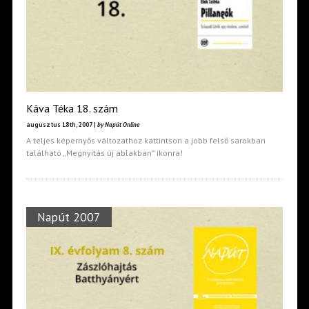
Káva Téka 18. szám
augusztus 18th, 2007 |
by Napút Online
A teljes képernyős változathoz kattintson a jobb felső sarokban
található „Megnyitás új ablakban” ikonra!
Napút 2007