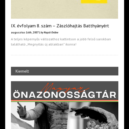
IX. évfolyam 8. szám – Zászlóhajtás Batthyányért
augusztus 16th, 2007 |
by Napút Online
A teljes képernyős változathoz kattintson a jobb felső sarokban
található „Megnyitás új ablakban” ikonra!
Kiemelt