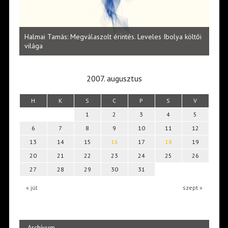
l
Halmai Tamás: Megválaszolt érintés. Leveles Ibolya költői
Laka
világa
2007. augusztus
H
K
S
C
P
S
V
1
2
3
4
5
6
7
8
9
10
11
12
13
14
15
16
17
18
19
20
21
22
23
24
25
26
27
28
29
30
31
« júl
szept »
Archívum