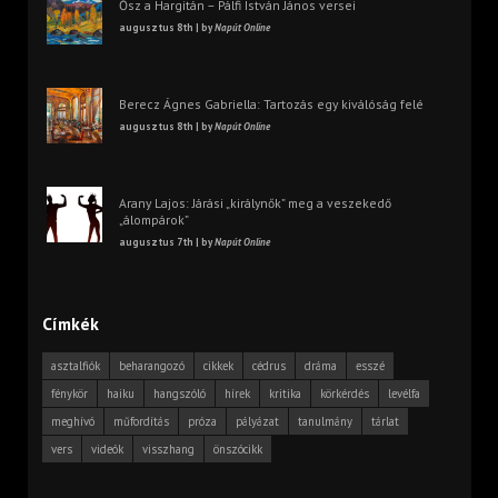
Ősz a Hargitán – Pálfi István János versei
augusztus 8th | by
Napút Online
Berecz Ágnes Gabriella: Tartozás egy kiválóság felé
augusztus 8th | by
Napút Online
Arany Lajos: Járási „királynők” meg a veszekedő
„álompárok”
augusztus 7th | by
Napút Online
Címkék
asztalfiók
beharangozó
cikkek
cédrus
dráma
esszé
fénykör
haiku
hangszóló
hírek
kritika
körkérdés
levélfa
meghívó
műfordítás
próza
pályázat
tanulmány
tárlat
vers
videók
visszhang
önszócikk