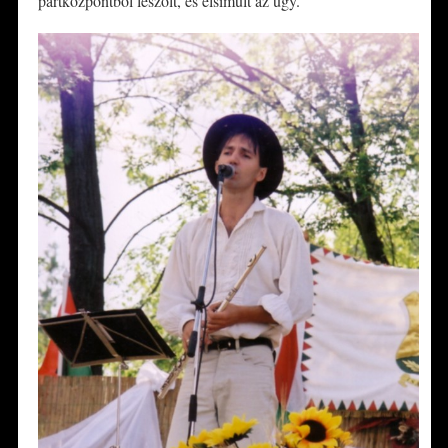
pártközpontból leszólt, és elsimult az ügy.