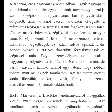
A tanárság erős hagyomány a családban. Egyik nagyapám
gimnáziumi tanár, apám egyetemi tanár, anyám egyik szakja
szerint középiskolai magyar tanár, bár könyvtárosként
dolgozott, aztán ötvenöt évesen levelezőn elvégezte a
református teológiát, a szentség iránti fogékonyságom talán
tőle származik, bátyám középiskolai történelem és magyar
tanár. Én végül zenetanár lettem, bár nem szereztem e téren
szakirányú végzettséget, ez aztán súlyos egzisztenciális
gondot okozott a 2007-es drasztikus forráskivonások és
leépítések után. Egyik szenvedélyem tehát, családi
hagyományt folytatva, a tanítás lett. Nem tudom miért, de
bármit szívesen tanítok, amiről úgy látom, hogy jobban
tudom, mint az, akinek taníthatom. Így tanítottam életem
során filozófiát, éneket, fuvolát, furulyát, népzenét,
klasszikus zenét, néptáncot, sakkot, focit.
KkF:
Már csak a felsőfokú tanulmányaidról nyaggatlak
kicsit, aztán végre kikísérlek a
nagybötűsbe
… Azt
tanulhattad, amit elterveztél, megálmodtál magadnak?