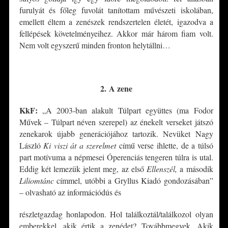
furulyát és főleg fuvolát tanítottam művészeti iskolában,
emellett éltem a zenészek rendszertelen életét, igazodva a
fellépések követelményeihez. Akkor már három fiam volt.
Nem volt egyszerű minden fronton helytállni…
*
2.
A zene
KkF:
„A 2003-ban alakult Túlpart együttes (ma Fodor
Művek – Túlpart néven szerepel) az énekelt verseket játszó
zenekarok újabb generációjához tartozik. Nevüket Nagy
László
Ki viszi át a szerelmet
című verse ihlette, de a túlsó
part motívuma a népmesei Óperenciás tengeren túlra is utal.
Eddig két lemezük jelent meg, az első
Ellenszél,
a második
Liliomtánc
címmel, utóbbi a Gryllus Kiadó gondozásában”
– olvasható az információdús és
részletgazdag honlapodon. Hol találkoztál/találkozol olyan
emberekkel, akik értik a zenédet? Továbbmegyek. Akik