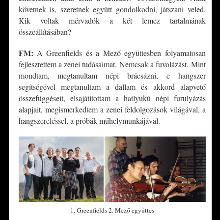
követnek is, szeretnek együtt gondolkodni, játszani veled.
Kik voltak mérvadók a két lemez tartalmának
összeállításában?
FM:
A Greenfields és a Mező együttesben folyamatosan
fejlesztettem a zenei tudásaimat. Nemcsak a fuvolázást. Mint
mondtam, megtanultam népi brácsázni, e hangszer
segítségével megtanultam a dallam és akkord alapvető
összefüggéseit, elsajátítottam a hatlyukú népi furulyázás
alapjait, megismerkedtem a zenei feldolgozások világával, a
hangszereléssel, a próbák műhelymunkájával.
1. Greenfields 2. Mező együttes