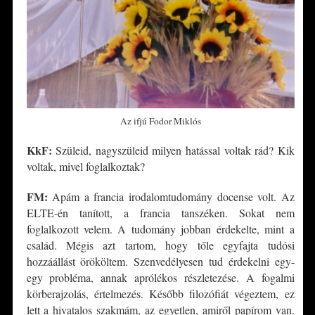
Az ifjú Fodor Miklós
KkF:
Szüleid, nagyszüleid milyen hatással voltak rád? Kik
voltak, mivel foglalkoztak?
FM:
Apám a francia irodalomtudomány docense volt. Az
ELTE-én tanított, a francia tanszéken. Sokat nem
foglalkozott velem. A tudomány jobban érdekelte, mint a
család. Mégis azt tartom, hogy tőle egyfajta tudósi
hozzáállást örököltem. Szenvedélyesen tud érdekelni egy-
egy probléma, annak aprólékos részletezése. A fogalmi
körberajzolás, értelmezés. Később filozófiát végeztem, ez
lett a hivatalos szakmám, az egyetlen, amiről papírom van.