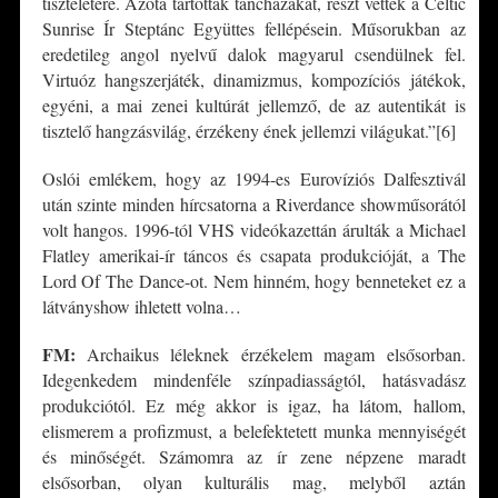
tiszteletére. Azóta tartottak táncházakat, részt vettek a Celtic
Sunrise Ír Steptánc Együttes fellépésein. Műsorukban az
eredetileg angol nyelvű dalok magyarul csendülnek fel.
Virtuóz hangszerjáték, dinamizmus, kompozíciós játékok,
egyéni, a mai zenei kultúrát jellemző, de az autentikát is
tisztelő hangzásvilág, érzékeny ének jellemzi világukat.”[6]
Oslói emlékem, hogy az 1994-es Eurovíziós Dalfesztivál
után szinte minden hírcsatorna a Riverdance showműsorától
volt hangos. 1996-tól VHS videókazettán árulták a Michael
Flatley amerikai-ír táncos és csapata produkcióját, a The
Lord Of The Dance-ot. Nem hinném, hogy benneteket ez a
látványshow ihletett volna…
FM:
Archaikus léleknek érzékelem magam elsősorban.
Idegenkedem mindenféle színpadiasságtól, hatásvadász
produkciótól. Ez még akkor is igaz, ha látom, hallom,
elismerem a profizmust, a belefektetett munka mennyiségét
és minőségét. Számomra az ír zene népzene maradt
elsősorban, olyan kulturális mag, melyből aztán