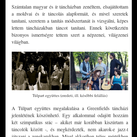
Számtalan magyar és ír táncházban zenéltem, elsajátítottam
a moldvai és ír táncolás alapformáit, és mivel szeretek
tanítani, szeretem a tanítás módszertanát is vizsgálni, képes
lettem táncházakban táncot tanítani. Ennek következtén
bizonyos ismertségre tettem szert a népzenei, világzenei
világban.
Túlpart együttes (eredeti, ill. későbbi felállás)
A Túlpart együttes megalakulása a Greenfields táncházi
jelenlétének köszönhető. Egy alkalommal odajött hozzám
két szimpatikus srác – akiket már korábban kiszúrtam a
táncolók között -, és megkérdezték, nem akarok-e jazz-t
játszani a zenekarukban. Mivel akkoriban teljes mértékben