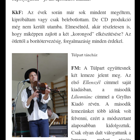
KkF:
Az évek során már sok mindent megéltem,
kipróbáltam vagy csak belebotlottam. De CD produkció
még nem került utamba. Elmesélnéd, akár részletesen is,
hogy miképpen zajlott a két „korongod” elkészítésése? Az
ötlettől a borítótervezésig, forgalmazásig minden érdekel.
Túlpart táncház
FM:
A Túlpart együttesnek
két lemeze jelent meg. Az
első
Ellenszél
címmel saját
kiadásban, a második
Liliomtánc
címmel a Gryllus
Kiadó révén. A második
lemezünket több időnk volt
felvenni, ezért a módszertant
alaposabban kidolgoztuk.
Csak olyan dalt válogattunk a
lemezre, melyet régóta