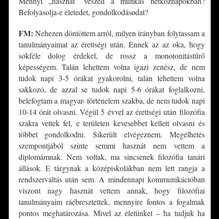
Mennyi „hasznát” veszed a munkás hétköznapokban?
Befolyásolja-e életedet, gondolkodásodat?
FM:
Nehezen döntöttem arról, milyen irányban folytassam a
tanulmányaimat az érettségi után. Ennek az az oka, hogy
sokféle dolog érdekel, de rossz a monotonitástűrő
képességem. Talán lehettem volna igazi zenész, de nem
tudok napi 3-5 órákat gyakorolni, talán lehettem volna
sakkozó, de azzal se tudok napi 5-6 órákat foglalkozni,
belefogtam a magyar- történelem szakba, de nem tudok napi
10-14 órát olvasni. Végül 5 évvel az érettségi után filozófia
szakra vettek fel, e területen kevesebbet kellett olvasni és
többet gondolkodni. Sikerült elvégeznem. Megélhetés
szempontjából szinte semmi hasznát nem vettem a
diplomámnak. Nem voltak, ma sincsenek filozófia tanári
állások. E tárgynak a középiskolákban nem lett rangja a
rendszerváltás után sem. A mindennapi kommunikációban
viszont nagy hasznát vettem annak, hogy filozófiai
tanulmányaim ráébresztettek, mennyire fontos a fogalmak
pontos meghatározása. Mivel az életünket – ha tudjuk ha