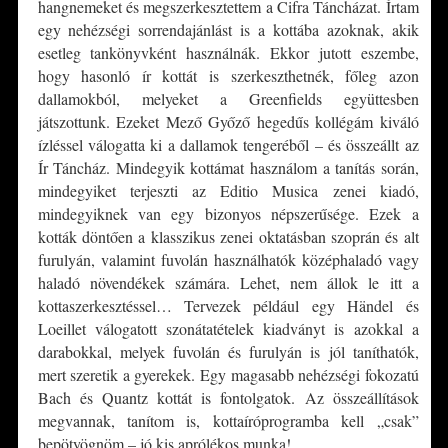
hangnemeket és megszerkesztettem a Cifra Táncházat. Írtam
egy nehézségi sorrendajánlást is a kottába azoknak, akik
esetleg tankönyvként használnák. Ekkor jutott eszembe,
hogy hasonló ír kottát is szerkeszthetnék, főleg azon
dallamokból, melyeket a Greenfields együttesben
játszottunk. Ezeket Mező Győző hegedűs kollégám kiváló
ízléssel válogatta ki a dallamok tengeréből – és összeállt az
Ír Táncház. Mindegyik kottámat használom a tanítás során,
mindegyiket terjeszti az Editio Musica zenei kiadó,
mindegyiknek van egy bizonyos népszerűsége. Ezek a
kották döntően a klasszikus zenei oktatásban szoprán és alt
furulyán, valamint fuvolán használhatók középhaladó vagy
haladó növendékek számára. Lehet, nem állok le itt a
kottaszerkesztéssel… Tervezek például egy Händel és
Loeillet válogatott szonátatételek kiadványt is azokkal a
darabokkal, melyek fuvolán és furulyán is jól taníthatók,
mert szeretik a gyerekek. Egy magasabb nehézségi fokozatú
Bach és Quantz kottát is fontolgatok. Az összeállítások
megvannak, tanítom is, kottaíróprogramba kell „csak”
bepötyögnöm – jó kis aprólékos munka!