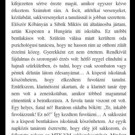
kifejezetten sértve érezte magát, amikor egyszer késve
érkeztem. Számított rám. A focit, atlétékai versenyeket,
kézilabdát, sakkversenyeket a tanulásnál is jobban szerettem.
Először Kőbányán a Sibrik Miklós úti általánosba jártam,
aztán Kispesten a Hungária úti iskolába. Ez utóbbi
bentlakásos volt. Szüleim válása miatt kerültem oda
pszichológusi tanácsra, hogy ne hasson rám az otthoni zilált
érzelmi közeg. Gyerekként ezt nem értettem. Rendkívül
fájdalmas és szorongató érzés volt: hétfő reggel elindulni a
hajnali szürkületben, és tudni, hogy csak szombaton vagy
péntek délután látom édesanyámat… A kispesti iskolának
köszönhetem, hogy elkezdtem fuvolázni tanulni.
Emlékszem, klarinétozni akartam, de a klarinét tanár épp
nem volt a zeneiskolában, amikor többed magammal
elmentünk a beiratkozásra. A fuvola tanár viszont ott volt.
Egy helyes, fiatal nő! Barátom oldalba bökött: „Te, inkább
fuvolázzunk! Ez nő!” Így kezdtem fuvolázni… A sakkozást
is a kispesti bentlakásos iskolának köszönhetem. Az egyik
napközis tanárom észrevette, hogy elég jól sakkozom, és
felkutatta nekem az MTK-VM sakkszakosztályát. Mindent