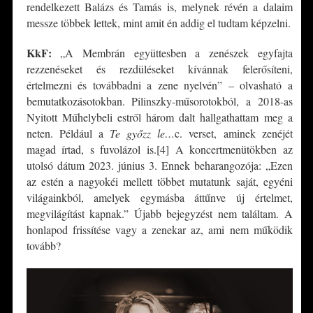
rendelkezett Balázs és Tamás is, melynek révén a dalaim
messze többek lettek, mint amit én addig el tudtam képzelni.
KkF:
„A Membrán együttesben a zenészek egyfajta
rezzenéseket és rezdüléseket kívánnak felerősíteni,
értelmezni és továbbadni a zene nyelvén” – olvasható a
bemutatkozásotokban. Pilinszky-műsorotokból, a 2018-as
Nyitott Műhelybeli estről három dalt hallgathattam meg a
neten. Például a
Te győzz le…
c. verset, aminek zenéjét
magad írtad, s fuvolázol is.[4] A koncertmenütökben az
utolsó dátum 2023. június 3. Ennek beharangozója: „Ezen
az estén a nagyokéi mellett többet mutatunk saját, egyéni
világainkból, amelyek egymásba áttűnve új értelmet,
megvilágítást kapnak.” Újabb bejegyzést nem találtam. A
honlapod frissítése vagy a zenekar az, ami nem működik
tovább?