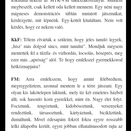
megbeszélt, csak kellett oda kellett mennem. Egy néni nagy
mágneses demonstrációs táblán mutatott játszmákat,
kérdezgette, mit lépnénk. Egy-kettőt kitaláltam. Nem volt
kérdés, hogy ez nekem való.
KkF:
Tőlem elvárták a szüleim, hogy jeles tanuló legyek,
„hisz’ más dolgod sincs, mint tanulni”. Mondjuk mégsem
mentettek fel a tűzifa- és vízhordás, locsolás, hóseprés, meg
ezer más „apróság” alól. Te hogy emlékszel gyermekkorod
hétköznapjaira?
FM:
Arra emlékszem, hogy amint felébredtem,
megreggeliztem, azonnal mentem le a térre játszani. Egy
olyan kis lakótelepen laktunk, mely tíz két emeletes házból
állt, sok hasonló korú gyerekkel, mint én. Nagy élet folyt.
Fociztunk, tengóztunk, kidobósoztunk, versenyeket
rendeztünk, társasoztunk, kártyáztunk, bicikliztünk,
dumáltunk. Mivel édesapám fokról fokra egyre rosszabb
lelki állapotba került, egyre jobban elhatalmasodott rajta az