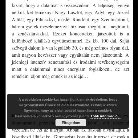
kizárt, hogy a dalaimat is összeszedem. A teljesség igénye
nélkül: két lemeznyi Nagy Lászlót, egy Adyt, egy József
Attilát, egy Pilinszkyt, másfél Randótit, egy Szentmártonit,
három gyerek meselemeznyit biztosan megírtam, megírtunk
a zenésztársakkal. Ezeket koncerteken játszottuk is a
különböző felállású együtteseimmel. Ez kb. 100 dal. Saját
szövegű dalom is van legalább 30, és még számos olyan dal,
amit nagyon kevésszer vagy egyáltalán nem játszottunk. A
jelenlegi intenzív zenetanítási és irodalmi tevékenységeim
miatt a dalaimmal nincs energiám foglalkozni, de azt
remélem, eljön még ennek is az ideje…
*
A weboldalon cookie-kat használunk annak érdekében, hogy
3. A vers
megkönnyítsük Önnek az oldal használatát. Felhívjuk szíves
figyelmét, hogy az oldal további használata a cookie-k
KkF:
Székely András Bertalan alapos, részletes,
használatára vonatkozó beleegyezését jelenti.
Több információ...
boncmesteri precizitással megírt cikkéből vett idézettel
Elfogadom
vezettem be ezt az interjút. Abban az írásban olvashatjuk a
következő állítást is: „Gimnazista kora óta ír verset, de csak a