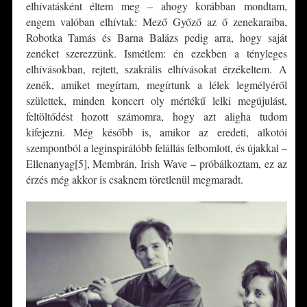
elhívatásként éltem meg – ahogy korábban mondtam,
engem valóban elhívtak: Mező Győző az ő zenekaraiba,
Robotka Tamás és Barna Balázs pedig arra, hogy saját
zenéket szerezzünk. Ismétlem: én ezekben a tényleges
elhívásokban, rejtett, szakrális elhívásokat érzékeltem. A
zenék, amiket megírtam, megírtunk a lélek legmélyéről
születtek, minden koncert oly mértékű lelki megújulást,
feltöltődést hozott számomra, hogy azt aligha tudom
kifejezni. Még később is, amikor az eredeti, alkotói
szempontból a leginspirálóbb felállás felbomlott, és újakkal –
Ellenanyag[5], Membrán, Irish Wave – próbálkoztam, ez az
érzés még akkor is csaknem töretlenül megmaradt.