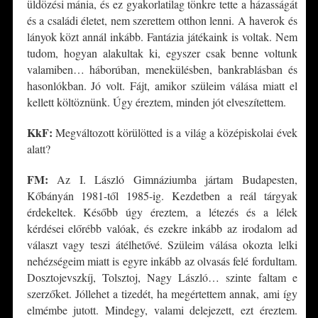
üldözési mánia, és ez gyakorlatilag tönkre tette a házasságát
és a családi életet, nem szerettem otthon lenni. A haverok és
lányok közt annál inkább. Fantázia játékaink is voltak. Nem
tudom, hogyan alakultak ki, egyszer csak benne voltunk
valamiben… háborúban, menekülésben, bankrablásban és
hasonlókban. Jó volt. Fájt, amikor szüleim válása miatt el
kellett költöznünk. Úgy éreztem, minden jót elveszítettem.
KkF:
Megváltozott körülötted is a világ a középiskolai évek
alatt?
FM:
Az I. László Gimnáziumba jártam Budapesten,
Kőbányán 1981-től 1985-ig. Kezdetben a reál tárgyak
érdekeltek. Később úgy éreztem, a létezés és a lélek
kérdései előrébb valóak, és ezekre inkább az irodalom ad
választ vagy teszi átélhetővé. Szüleim válása okozta lelki
nehézségeim miatt is egyre inkább az olvasás felé fordultam.
Dosztojevszkíj, Tolsztoj, Nagy László… szinte faltam e
szerzőket. Jóllehet a tizedét, ha megértettem annak, ami így
elmémbe jutott. Mindegy, valami delejezett, ezt éreztem.