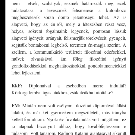
nem – elvek, szabályok, eszmék határozzák meg, ezek
tudatosítása, a téveszmék felismerése a különböző
megbeszélések során döntő jelentőségű lehet. Az is
alapvető, hogy az én-ről, mely a létezésben részt vesz,
helyes, sokrétű fogalmaink legyenek, pontosan lássuk
alapvető igényeit, arányait, felismerjük törekvéseit, gyengéit,
segítsük bontakozni legbelső, teremtett én-magja szerint. A
szellem, a kommunikáció területeit filozófiai edzésekkel,
művek olvasásával, ám főleg filozófiai igényű
gondolkodásokkal, meghatározásokkal, gondolatmenetekkel
lehet fejleszteni.
KkF:
Diplomával a zsebedben merre indultál?
Körforgalomba, ágas utakhoz, zsákutcákba futottál-e?
FM:
Miután nem volt esélyem filozófiai diplomával állást
találni, és már két gyermekem megszületett, más irányba
kellett fordulnom. Nyolc év fuvolatanulás volt mögöttem, ez
jó alapnak bizonyult ahhoz, hogy továbbfejlesszem e
tudásom. Volt tanárom, Radnóti Katalin ajánlásával sikerült