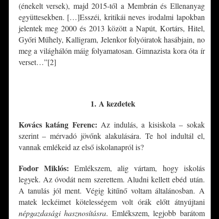
(énekelt versek), majd 2015-től a Membrán és Ellenanyag
együttesekben. […]Esszéi, kritikái neves irodalmi lapokban
jelentek meg 2000 és 2013 között a Napút, Kortárs, Hitel,
Győri Műhely, Kalligram, Jelenkor folyóiratok hasábjain, no
meg a világhálón máig folyamatosan. Gimnazista kora óta ír
verset…”[2]
*
1.
A kezdetek
Kovács katáng Ferenc:
Az indulás, a kisiskola – sokak
szerint – mérvadó jövőnk alakulására. Te hol indultál el,
vannak emlékeid az első iskolanapról is?
Fodor Miklós:
Emlékszem, alig vártam, hogy iskolás
legyek. Az óvodát nem szerettem. Aludni kellett ebéd után.
A tanulás jól ment. Végig kitűnő voltam általánosban. A
matek leckéimet kötelességem volt órák előtt átnyújtani
népgazdasági hasznosításra
. Emlékszem, legjobb barátom