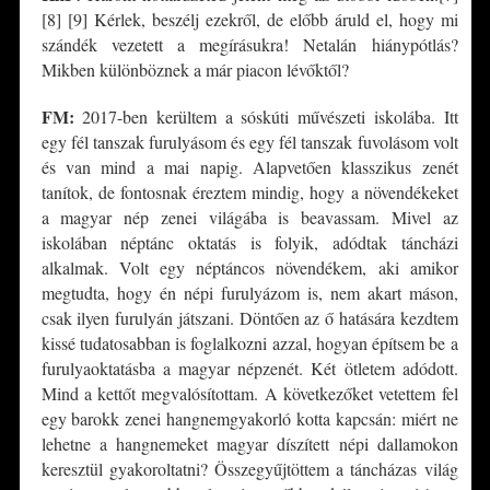
[8] [9] Kérlek, beszélj ezekről, de előbb áruld el, hogy mi
szándék vezetett a megírásukra! Netalán hiánypótlás?
Mikben különböznek a már piacon lévőktől?
FM:
2017-ben kerültem a sóskúti művészeti iskolába. Itt
egy fél tanszak furulyásom és egy fél tanszak fuvolásom volt
és van mind a mai napig. Alapvetően klasszikus zenét
tanítok, de fontosnak éreztem mindig, hogy a növendékeket
a magyar nép zenei világába is beavassam. Mivel az
iskolában néptánc oktatás is folyik, adódtak táncházi
alkalmak. Volt egy néptáncos növendékem, aki amikor
megtudta, hogy én népi furulyázom is, nem akart máson,
csak ilyen furulyán játszani. Döntően az ő hatására kezdtem
kissé tudatosabban is foglalkozni azzal, hogyan építsem be a
furulyaoktatásba a magyar népzenét. Két ötletem adódott.
Mind a kettőt megvalósítottam. A következőket vetettem fel
egy barokk zenei hangnemgyakorló kotta kapcsán: miért ne
lehetne a hangnemeket magyar díszített népi dallamokon
keresztül gyakoroltatni? Összegyűjtöttem a táncházas világ