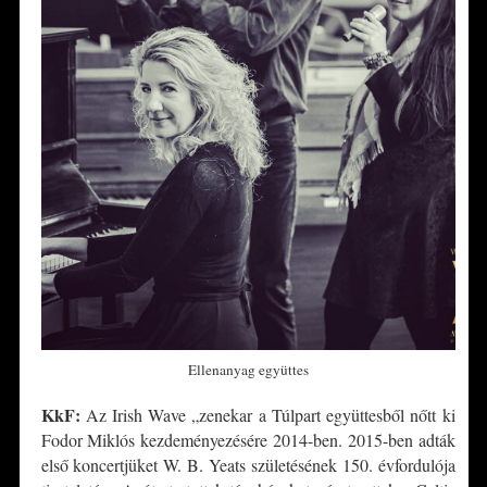
Ellenanyag együttes
KkF:
Az Irish Wave „zenekar a Túlpart együttesből nőtt ki
Fodor Miklós kezdeményezésére 2014-ben. 2015-ben adták
első koncertjüket W. B. Yeats születésének 150. évfordulója