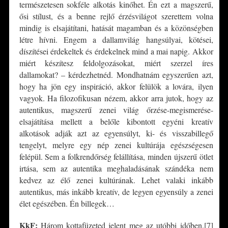
természetesen sokféle alkotás kinőhet. Én ezt a magszerű,
ősi stílust, és a benne rejlő érzésvilágot szerettem volna
mindig is elsajátítani, hatását magamban és a közönségben
létre hívni. Engem a dallamvilág hangsúlyai, kötései,
díszítései érdekeltek és érdekelnek mind a mai napig. Akkor
miért készítesz feldolgozásokat, miért szerzel íres
dallamokat? – kérdezhetnéd. Mondhatnám egyszerűen azt,
hogy ha jön egy inspiráció, akkor felülök a lovára, ilyen
vagyok. Ha filozofikusan nézem, akkor arra jutok, hogy az
autentikus, magszerű zenei világ őrzése-megismerése-
elsajátítása mellett a belőle kibontott egyéni kreatív
alkotások adják azt az egyensúlyt, ki- és visszabillegő
tengelyt, melyre egy nép zenei kultúrája egészségesen
felépül. Sem a folkrendőrség felállítása, minden újszerű ötlet
irtása, sem az autentika meghaladásának szándéka nem
kedvez az élő zenei kultúrának. Lehet valaki inkább
autentikus, más inkább kreatív, de legyen egyensúly a zenei
élet egészében. Én billegek…
KkF:
Három kottafüzeted jelent meg az utóbbi időben.[7]