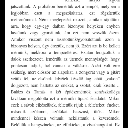
játszottunk. A próbákon bemértük azt a tempót, melyben a
legjobban esett a megszólaltatás, ezt rögzítettük
metronómmal. Némi meglepetést okozott, amikor rájöttünk
arra, hogy egy-egy dalban bizonyos helyeken enyhén
lassítunk vagy gyorsítunk, ám ezt nem vesszük észre.
Amikor viszont nem lassítottunk/gyorsítottunk azon a
bizonyos helyen, úgy éreztük, nem jó. Ezért azt is be kellett
mérnünk, mekkora a tempóeltérés. Ezután lerajzoltuk a
dalok szerkezetét, lemértük az ütemek mennyiségét, hogy
pontosan tudjuk, hol vannak a váltások. Azért volt erre
szükség, mert először az alapokat, a zongorát vagy a gitárt
vettük fel, az elsőnek felvételt készítő tag tehát „vakon”
dolgozott, nem hallotta az éneket, a szólót, csak kísérte…
Balázs és Tamás, a két építészmérnök zenészkolléga
kiválóan megoldotta ezt a mérnöki típusú feladatot. Mikor
ezek a sávok elkészültek, feltettük rájuk a feltéteket: éneket,
második szólamot, szólókat, basszust, ütőst. Mikor
mindennel készen voltunk, nekiláttunk a keverésnek.
Belőttük a hangszíneket, az effekteket, a visszhangokat. Ez