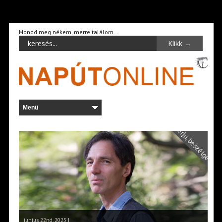
Mondd meg nékem, merre találom…
Interjú, beszélgetés
június 22nd, 2025 |