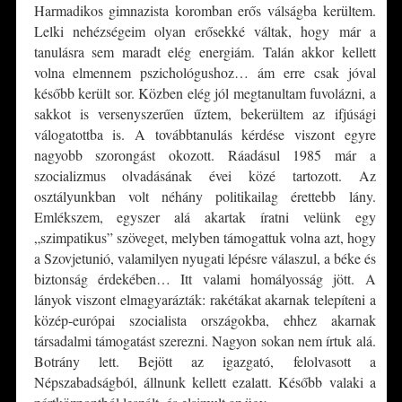
Harmadikos gimnazista koromban erős válságba kerültem.
Lelki nehézségeim olyan erősekké váltak, hogy már a
tanulásra sem maradt elég energiám. Talán akkor kellett
volna elmennem pszichológushoz… ám erre csak jóval
később került sor. Közben elég jól megtanultam fuvolázni, a
sakkot is versenyszerűen űztem, bekerültem az ifjúsági
válogatottba is. A továbbtanulás kérdése viszont egyre
nagyobb szorongást okozott. Ráadásul 1985 már a
szocializmus olvadásának évei közé tartozott. Az
osztályunkban volt néhány politikailag érettebb lány.
Emlékszem, egyszer alá akartak íratni velünk egy
„szimpatikus” szöveget, melyben támogattuk volna azt, hogy
a Szovjetunió, valamilyen nyugati lépésre válaszul, a béke és
biztonság érdekében… Itt valami homályosság jött. A
lányok viszont elmagyarázták: rakétákat akarnak telepíteni a
közép-európai szocialista országokba, ehhez akarnak
társadalmi támogatást szerezni. Nagyon sokan nem írtuk alá.
Botrány lett. Bejött az igazgató, felolvasott a
Népszabadságból, állnunk kellett ezalatt. Később valaki a