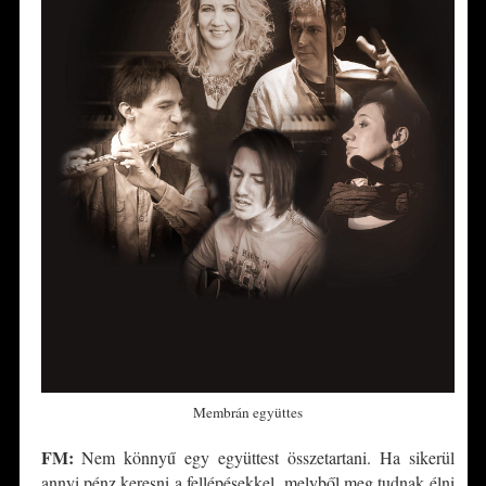
Membrán együttes
FM:
Nem könnyű egy együttest összetartani. Ha sikerül
annyi pénz keresni a fellépésekkel, melyből meg tudnak élni