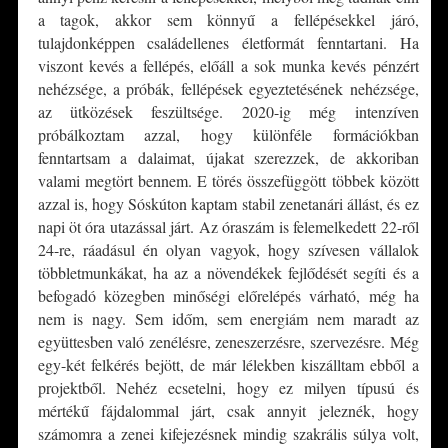
a tagok, akkor sem könnyű a fellépésekkel járó,
tulajdonképpen családellenes életformát fenntartani. Ha
viszont kevés a fellépés, előáll a sok munka kevés pénzért
nehézsége, a próbák, fellépések egyeztetésének nehézsége,
az ütközések feszültsége. 2020-ig még intenzíven
próbálkoztam azzal, hogy különféle formációkban
fenntartsam a dalaimat, újakat szerezzek, de akkoriban
valami megtört bennem. E törés összefüggött többek között
azzal is, hogy Sóskúton kaptam stabil zenetanári állást, és ez
napi öt óra utazással járt. Az óraszám is felemelkedett 22-ről
24-re, ráadásul én olyan vagyok, hogy szívesen vállalok
többletmunkákat, ha az a növendékek fejlődését segíti és a
befogadó közegben minőségi előrelépés várható, még ha
nem is nagy. Sem időm, sem energiám nem maradt az
együttesben való zenélésre, zeneszerzésre, szervezésre. Még
egy-két felkérés bejött, de már lélekben kiszálltam ebből a
projektből. Nehéz ecsetelni, hogy ez milyen típusú és
mértékű fájdalommal járt, csak annyit jeleznék, hogy
számomra a zenei kifejezésnek mindig szakrális súlya volt,