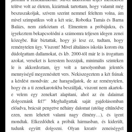
telítve volt az életem, kizártnak tartottam, hogy valamit még
beszuszakoljak, szívem szerint nemmel feleltem volna, ám
mivel szimpatikus volt a két srác, Robotka Tamás és Barna
Balázs, nem zárkóztam el. Elmentem a próbájukra, és
igyekeztem bekapcsolódni a számomra teljesen idegen zenei
közegbe. Bár biztattak, hogy jó lesz ez, tudtam, hogy
reménytelen ügy. Viszont! Mivel általános iskolás korom óta
dúdolgattam dallamokat, és kb. 2000-től már le is írogattam
azokat, verseket is kerestem hozzájuk, minimális szinteken
le is akkordoztam, így volt a tarsolyomban jelentős
mennyiségű megzenésített vers. Nekiszegeztem a két fiúnak
a kérdést mondván: „ne haragudjatok, de az reménytelen,
hogy én a ti zenekarotokba beszálljak, viszont nem akartok-
e velem egy zenekart alapítani, ahol az én dalaimat
dolgoznánk fel?” Meghallgattak saját gajdolásomban
előadva, brácsát pengetve néhány dalomat (utólag eltűnődve
ezen, nem lehetett valami nagy élmény…), és igent
mondtak. Elkezdődtek a próbák hármasban, és kiderült,
tudunk együtt dolgozni. Olyan kreatív zeneiséggel