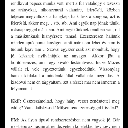
rendkívül pepecs munka volt, mert a fül valahogy eltéveszti
az arányokat, rákoncentrál valamire, felerősíti, közben
teljesen megváltozik a hangkép, halk lesz a zongora, azt is
felerősíti, akkor meg… stb. stb. Ami egyik nap jónak tűnik,
másnap reggel már nem. Ami egyikőnknek rendben van, ott
a másikunknak hiányérzete támad. Ezerszeresen hallunk
minden apró pontatlanságot, amit már nem lehet és nem is
tudunk kijavítani… Szóval egyszer csak azt mondtuk, hogy
jó, késznek nyilvánítjuk az anyagot. Akkor jött a
borítótervezés, amit egy kiváló festőművész, Incze Mózes
vállalt el, vele egyeztettünk, egyezkedtünk. Viszonylag
hamar kialakult a mindenki által vállalható megoldás. A
kiadóval nem én tárgyaltam, azt a részét már nem ismerem a
folyamatnak.
KkF:
Összeszámoltad, hogy hány verset zenésítettél meg
eddig? Van adatbázisod? Milyen rendszerességgel frissíted?
FM:
Az ilyen típusú rendszerezésben nem vagyok jó. Bár
most épp az írásaimat rendezgetem kötetekbe, úgyhogy nem