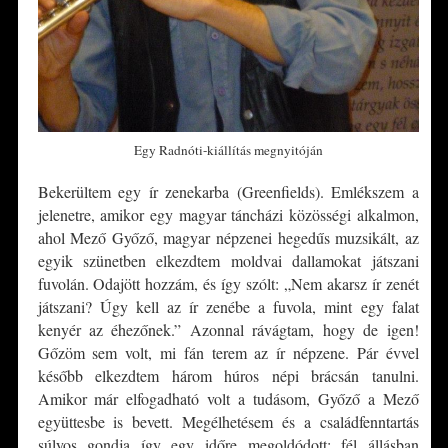
Egy Radnóti-kiállítás megnyitóján
Bekerültem egy ír zenekarba (Greenfields). Emlékszem a
jelenetre, amikor egy magyar táncházi közösségi alkalmon,
ahol Mező Győző, magyar népzenei hegedűs muzsikált, az
egyik szünetben elkezdtem moldvai dallamokat játszani
fuvolán. Odajött hozzám, és így szólt: „Nem akarsz ír zenét
játszani? Úgy kell az ír zenébe a fuvola, mint egy falat
kenyér az éhezőnek.” Azonnal rávágtam, hogy de igen!
Gőzöm sem volt, mi fán terem az ír népzene. Pár évvel
később elkezdtem három húros népi brácsán tanulni.
Amikor már elfogadható volt a tudásom, Győző a Mező
együttesbe is bevett. Megélhetésem és a családfenntartás
súlyos gondja így egy időre megoldódott: fél állásban