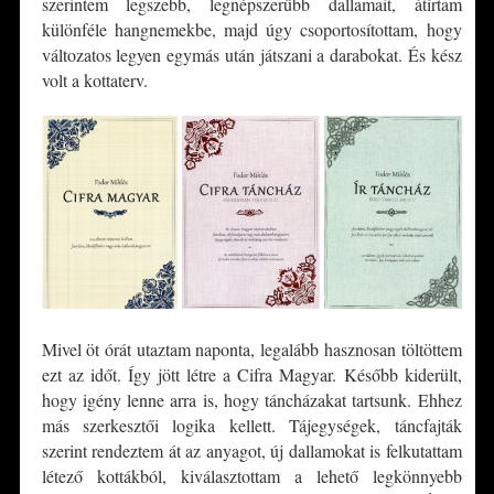
szerintem legszebb, legnépszerűbb dallamait, átírtam
különféle hangnemekbe, majd úgy csoportosítottam, hogy
változatos legyen egymás után játszani a darabokat. És kész
volt a kottaterv.
Mivel öt órát utaztam naponta, legalább hasznosan töltöttem
ezt az időt. Így jött létre a Cifra Magyar. Később kiderült,
hogy igény lenne arra is, hogy táncházakat tartsunk. Ehhez
más szerkesztői logika kellett. Tájegységek, táncfajták
szerint rendeztem át az anyagot, új dallamokat is felkutattam
létező kottákból, kiválasztottam a lehető legkönnyebb