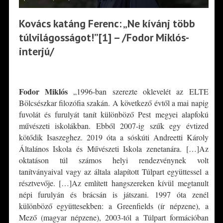
Kovács katáng Ferenc: „Ne kívánj több
túlvilágosságot!”[1] – /Fodor Miklós-
interjú/
*
Fodor Miklós
„1996-ban szerezte oklevelét az ELTE
Bölcsészkar filozófia szakán. A következő évtől a mai napig
fuvolát és furulyát tanít különböző Pest megyei alapfokú
művészeti iskolákban. Ebből 2007-ig szűk egy évtized
kötődik Isaszeghez. 2019 óta a sóskúti Andreetti Károly
Általános Iskola és Művészeti Iskola zenetanára. […]Az
oktatáson túl számos helyi rendezvénynek volt
tanítványaival vagy az általa alapított Túlpart együttessel a
résztvevője. […]Az említett hangszereken kívül megtanult
népi furulyán és brácsán is játszani. 1997 óta zenél
különböző együttesekben: a Greenfields (ír népzene), a
Mező (magyar népzene), 2003-tól a Túlpart formációban