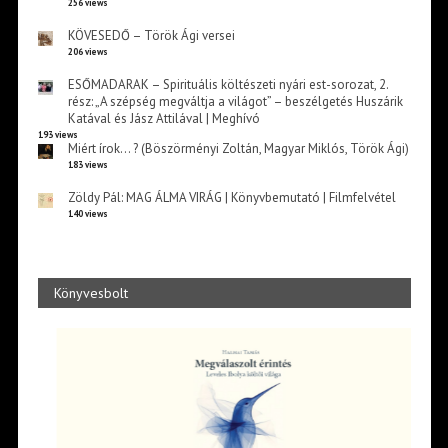
256 views
KÖVESEDŐ – Török Ági versei
206 views
ESŐMADARAK – Spirituális költészeti nyári est-sorozat, 2.
rész: „A szépség megváltja a világot” – beszélgetés Huszárik
Katával és Jász Attilával | Meghívó
193 views
Miért írok… ? (Böszörményi Zoltán, Magyar Miklós, Török Ági)
183 views
Zöldy Pál: MAG ÁLMA VIRÁG | Könyvbemutató | Filmfelvétel
140 views
Könyvesbolt