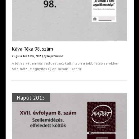
Káva Téka 98. szám
augusztus 18th, 2015 |
by Napút Online
A teljes képernyős változathoz kattintson a jobb felső sarokban
található „Megnyitás új ablakban” ikonra!
Napút 2015