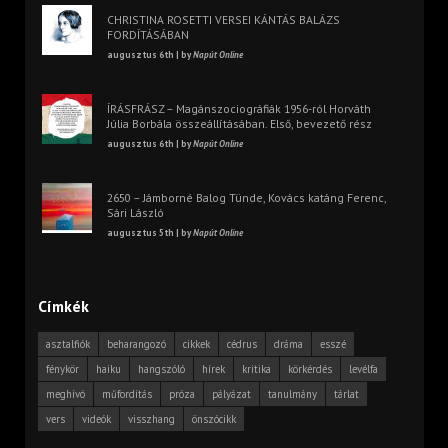
CHRISTINA ROSETTI VERSEI KÁNTÁS BALÁZS
FORDÍTÁSÁBAN
augusztus 6th | by
Napút Online
ÍRÁSFRÁSZ – Magánszociográfiák 1956-ról Horváth
Júlia Borbála összeállításában. Első, bevezető rész
augusztus 6th | by
Napút Online
2650 – Jámborné Balog Tünde, Kovács katáng Ferenc,
Sári László
augusztus 5th | by
Napút Online
Címkék
asztalfiók
beharangozó
cikkek
cédrus
dráma
esszé
fénykör
haiku
hangszóló
hírek
kritika
körkérdés
levélfa
meghívó
műfordítás
próza
pályázat
tanulmány
tárlat
vers
videók
visszhang
önszócikk