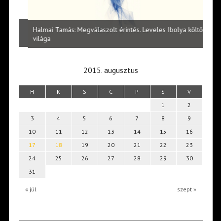
l
Halmai Tamás: Megválaszolt érintés. Leveles Ibolya költői
Laka
világa
2015. augusztus
H
K
S
C
P
S
V
1
2
3
4
5
6
7
8
9
10
11
12
13
14
15
16
17
18
19
20
21
22
23
24
25
26
27
28
29
30
31
« júl
szept »