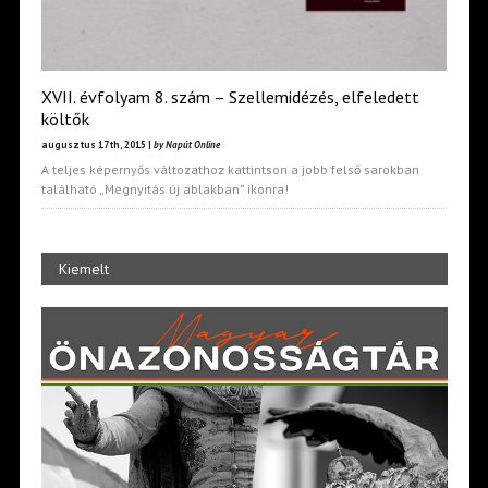
XVII. évfolyam 8. szám – Szellemidézés, elfeledett
költők
augusztus 17th, 2015 |
by Napút Online
A teljes képernyős változathoz kattintson a jobb felső sarokban
található „Megnyitás új ablakban” ikonra!
Kiemelt