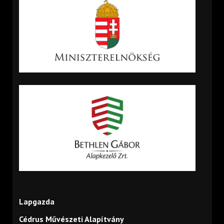
Lapgazda
Cédrus Művészeti Alapítvány