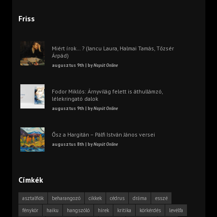
Friss
Miért írok… ? (Iancu Laura, Halmai Tamás, Tőzsér
Árpád)
augusztus 9th | by
Napút Online
Fodor Miklós: Árnyvilág felett is áthullámzó,
lélekringató dalok
augusztus 9th | by
Napút Online
Ősz a Hargitán – Pálfi István János versei
augusztus 8th | by
Napút Online
Címkék
asztalfiók
beharangozó
cikkek
cédrus
dráma
esszé
fénykör
haiku
hangszóló
hírek
kritika
körkérdés
levélfa