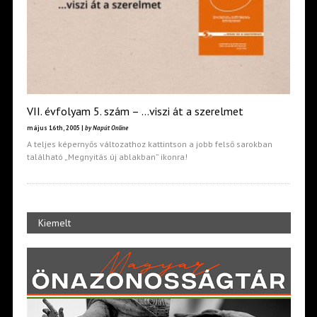
VII. évfolyam 5. szám – …viszi át a szerelmet
május 16th, 2005 |
by Napút Online
A teljes képernyős változathoz kattintson a jobb felső sarokban
található „Megnyitás új ablakban” ikonra!
Kiemelt