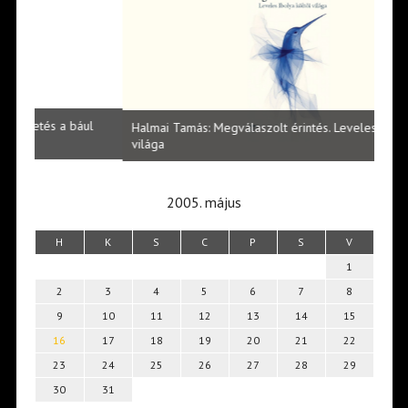
l
Halmai Tamás: Megválaszolt érintés. Leveles Ibolya költői
Laka
világa
2005. május
H
K
S
C
P
S
V
1
2
3
4
5
6
7
8
9
10
11
12
13
14
15
16
17
18
19
20
21
22
23
24
25
26
27
28
29
30
31