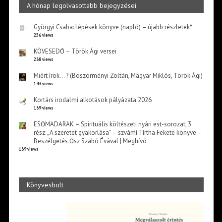
A hónap legolvasottabb bejegyzései
Györgyi Csaba: Lépések könyve (napló) – újabb részletek*
256 views
KÖVESEDŐ – Török Ági versei
238 views
Miért írok… ? (Böszörményi Zoltán, Magyar Miklós, Török Ági)
143 views
Kortárs irodalmi alkotások pályázata 2026
139 views
ESŐMADARAK – Spirituális költészeti nyári est-sorozat, 3.
rész: „A szeretet gyakorlása” – szvámí Tírtha Fekete könyve –
Beszélgetés Ősz Szabó Évával | Meghívó
139 views
Könyvesbolt