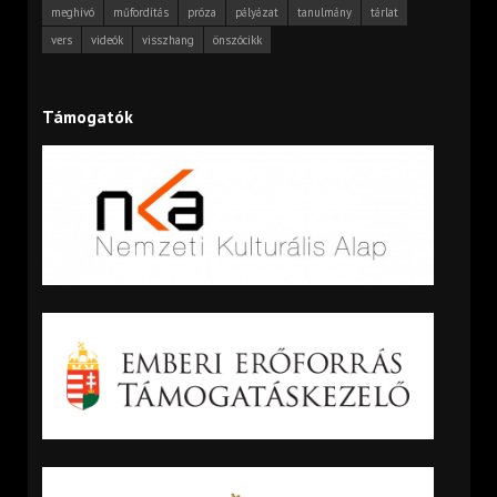
meghívó
műfordítás
próza
pályázat
tanulmány
tárlat
vers
videók
visszhang
önszócikk
Támogatók