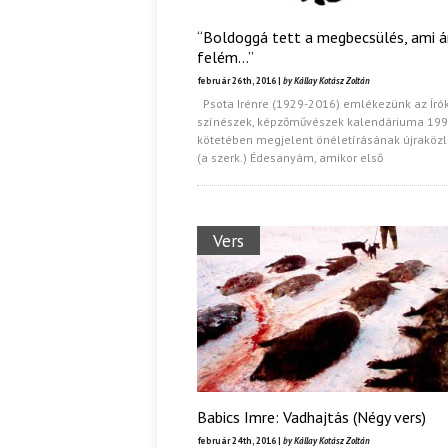
“Boldoggá tett a megbecsülés, ami á
felém…”
február 26th, 2016 |
by Kállay Kotász Zoltán
Psota Irénre (1929-2016) emlékezünk az Írók
színészek, képzőművészek kalendáriuma 199
kötetében megjelent önéletírásának újraköz
(a szerk.) Édesanyám, amikor első
Vers
Babics Imre: Vadhajtás (Négy vers)
február 24th, 2016 |
by Kállay Kotász Zoltán