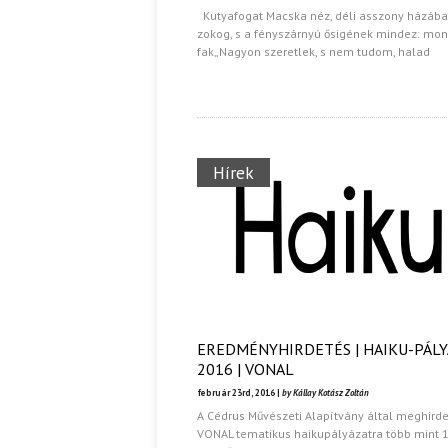
Kutyafogat Macska néz, déli asszony házáb
zokog, s a fényszárnyú ősigének mindez: mon
fak„Nagyon szeretlek, s nem tudom, halad
Ispány Marietta: Szavak a fényből
Káplán Géza: Erotikai kala
Hírek
EREDMÉNYHIRDETÉS | HAIKU-PÁL
2016 | VONAL
február 23rd, 2016 |
by Kállay Kotász Zoltán
A Cédrus Művészeti Alapítvány által meghirde
VONAL tematikus haikupályázatra több mint 