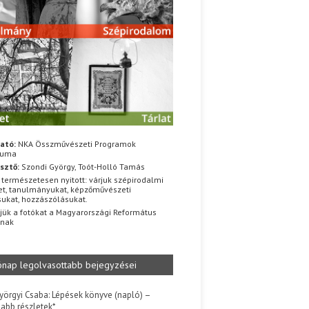
ató:
NKA Összművészeti Programok
iuma
sztő:
Szondi György, Toót-Holló Tamás
 természetesen nyitott: várjuk szépirodalmi
t, tanulmányukat, képzőművészeti
sukat, hozzászólásukat.
jük a fotókat a Magyarországi Református
znak
ónap legolvasottabb bejegyzései
yörgyi Csaba: Lépések könyve (napló) –
jabb részletek*