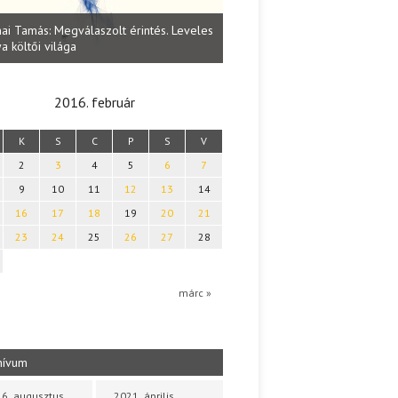
Lakatos Fleisz Katalin: Vasárna
ai Tamás: Megválaszolt érintés. Leveles
Sárszegen
a költői világa
2016. február
K
S
C
P
S
V
2
3
4
5
6
7
9
10
11
12
13
14
16
17
18
19
20
21
23
24
25
26
27
28
márc »
hívum
6. augusztus
2021. április