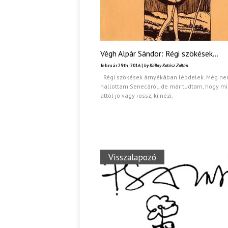
Végh Alpár Sándor: Régi szökések…
február 29th, 2016 |
by Kállay Kotász Zoltán
Régi szökések árnyékában lépdelek. Még n
hallottam Senecáról, de már tudtam, hogy m
attól jó vagy rossz, ki nézi,
Visszalapozó