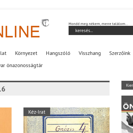
Mondd meg nékem, merre találom…
lat
Környezet
Hangszóló
Visszhang
Szerzőink
ar önazonosságtár
Kie
16
Kéz-Irat