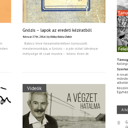
Gnózis – lapok az eredeti kéziratból
február 27th, 2016 |
by Kállay Kotász Zoltán
em
Babics Imre hexameterekben tornyozott
inden
mestermunkája, a Gnózis – a pár oldal látványa-
mélysége itt csak mustra – kilenc éven át
Támog
Kollég
Szerke
A rovat
művüke
alkotá
Videók
Köszön
Egyhá
A h
G
ú