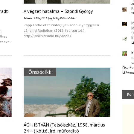
25
K
radt
A végzet hatalma – Szondi György
22
február 26th, 2016 |
by Kállay Kotász Zoltán
M
Papp Endre életútinterjúja Szondi Györggyel a
M
Lánchíd Rádióban (2016. február 16.):
,
15
http://lanchidradio.hu/videok
9-es
K
lésével
13
E
e
s
Ősz Sz
Önszócikk
137 view
Kön
ÁGH ISTVÁN (Felsőiszkáz, 1938. március
24 – ) költő, író, műfordító