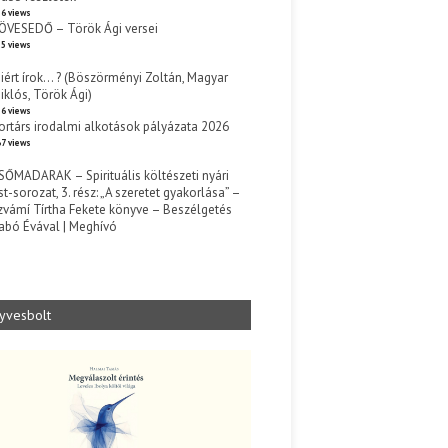
6 views
ÖVESEDŐ – Török Ági versei
5 views
iért írok… ? (Böszörményi Zoltán, Magyar
iklós, Török Ági)
6 views
ortárs irodalmi alkotások pályázata 2026
7 views
SŐMADARAK – Spirituális költészeti nyári
st-sorozat, 3. rész: „A szeretet gyakorlása” –
zvámí Tírtha Fekete könyve – Beszélgetés
abó Évával | Meghívó
s
yvesbolt