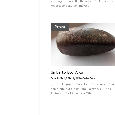
szerző jelentkezett. Elbírálás után közlésre a
következő beküldők műveit
Próza
Umberto Eco: A Kő
február 22nd, 2016 |
by Kállay Kotász Zoltán
(Írásának újraközlésével emlékezünk a néhá
napja elhunyt olasz íróra – a szerk.) – Nos,
Professzor? – kérdezte a Tábornok