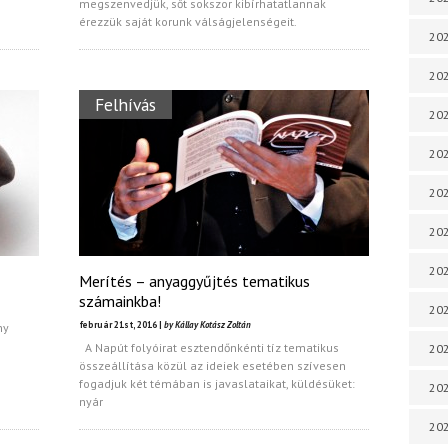
megszenvedjük, sőt sokszor kibírhatatlannak
érezzük saját korunk válságjelenségeit.
202
202
Felhívás
202
202
202
202
202
Merítés – anyaggyűjtés tematikus
számainkba!
20
február 21st, 2016 |
by Kállay Kotász Zoltán
ny
A Napút folyóirat esztendőnkénti tíz tematikus
20
összeállítása közül az ideiek esetében szívesen
fogadjuk két témában is javaslataikat, küldésüket:
202
nyár
202