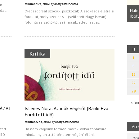
Parvathy Baul: A NAGY LELKEK DALAI.
február 23rd, 2016 |
by Kállay Kotász Zoltán
an
Bevezetés a bául ösvénybe (Fordította:
Halm
dat:
(Neoszocreál szócikk, piszkozat) A szokásos életrajzi
Rideg Zsófia)
Iboly
fordulat, mely szerint Á. I. (született Nagy István)
uz
földműves szülőktől származik, elfedi azt az
H
Kritika
1
8
15
22
29
« jan
YÁZAT
Istenes Nóra: Az idők végéről (Bánki Éva:
Fordított idő)
február 22nd, 2016 |
by Kállay Kotász Zoltán
Arc
tett
Ha nem vagyunk forradalmárok, akkor többnyire
150
mindannyian a „történelem végén” élünk –
202