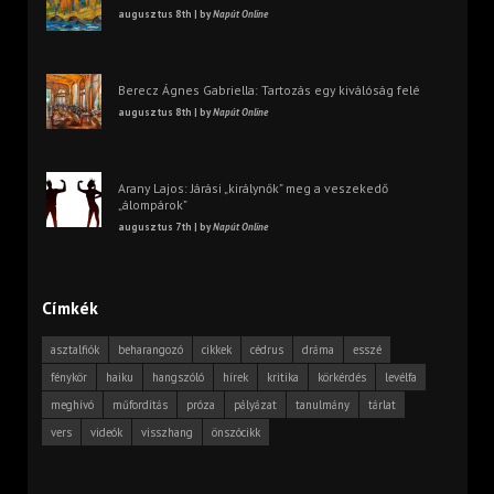
augusztus 8th | by
Napút Online
Berecz Ágnes Gabriella: Tartozás egy kiválóság felé
augusztus 8th | by
Napút Online
Arany Lajos: Járási „királynők” meg a veszekedő
„álompárok”
augusztus 7th | by
Napút Online
Címkék
asztalfiók
beharangozó
cikkek
cédrus
dráma
esszé
fénykör
haiku
hangszóló
hírek
kritika
körkérdés
levélfa
meghívó
műfordítás
próza
pályázat
tanulmány
tárlat
vers
videók
visszhang
önszócikk