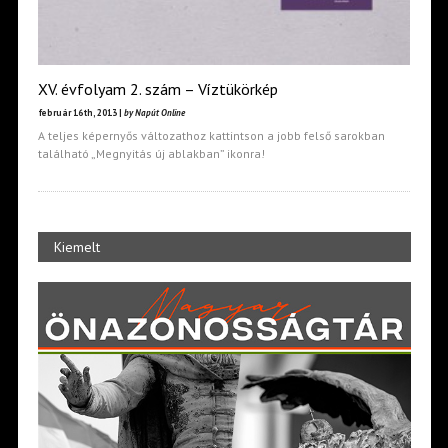
XV. évfolyam 2. szám – Víztükörkép
február 16th, 2013 |
by Napút Online
A teljes képernyős változathoz kattintson a jobb felső sarokban
található „Megnyitás új ablakban” ikonra!
Kiemelt