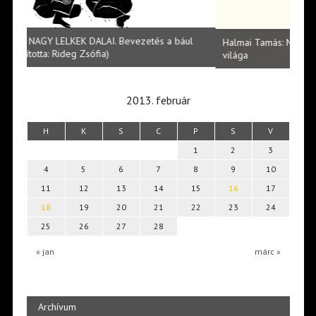
ul
Halmai Tamás: Megválaszolt érintés. Leveles Ibolya költői
Laka
világa
2013. február
H
K
S
C
P
S
V
1
2
3
4
5
6
7
8
9
10
11
12
13
14
15
16
17
18
19
20
21
22
23
24
25
26
27
28
« jan
márc »
Archívum