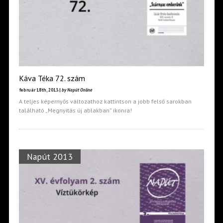
Káva Téka 72. szám
február 18th, 2013 |
by Napút Online
A teljes képernyős változathoz kattintson a jobb felső sarokban
található „Megnyitás új ablakban” ikonra!
Napút 2013