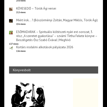
256 views
KÖVESEDŐ – Török Ági versei
213 views
Miért írok… ? (Böszörményi Zoltán, Magyar Miklós, Török Ági)
156 views
ESŐMADARAK – Spirituális költészeti nyári est-sorozat, 3.
rész: „A szeretet gyakorlása” – szvámí Tírtha Fekete könyve –
Beszélgetés Ősz Szabó Évával | Meghívó
137 views
Kortárs irodalmi alkotások pályázata 2026
136 views
Könyvesbolt