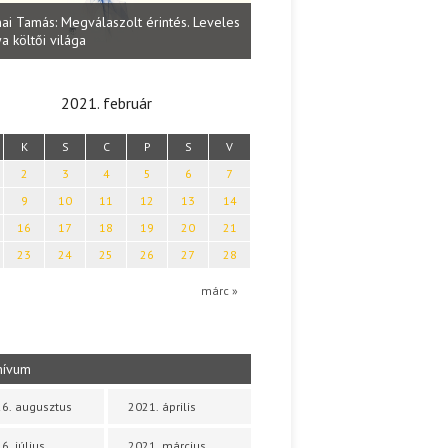
Lakatos Fleisz Katalin: Vasárna
ai Tamás: Megválaszolt érintés. Leveles
Sárszegen
a költői világa
2021. február
K
S
C
P
S
V
2
3
4
5
6
7
9
10
11
12
13
14
16
17
18
19
20
21
23
24
25
26
27
28
márc »
hívum
6. augusztus
2021. április
6. július
2021. március