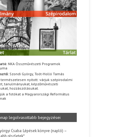
ató:
NKA Összművészeti Programok
iuma
sztő:
Szondi György, Toót-Holló Tamás
 természetesen nyitott: várjuk szépirodalmi
t, tanulmányukat, képzőművészeti
sukat, hozzászólásukat.
jük a fotókat a Magyarországi Református
znak
ónap legolvasottabb bejegyzései
yörgyi Csaba: Lépések könyve (napló) –
jabb részletek*