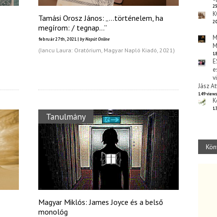
25
K
Tamási Orosz János: „…történelem, ha
20
megírom: / tegnap…”
M
február 27th, 2021 |
by Napút Online
M
(Iancu Laura: Oratórium, Magyar Napló Kiadó, 2021)
18
E
e
v
Jász At
149 view
K
13
Tanulmány
Kön
Magyar Miklós: James Joyce és a belső
monológ