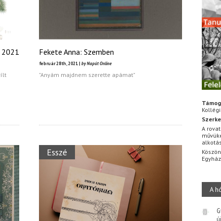
a 2021
Fekete Anna: Szemben
február 28th, 2021 |
by Napút Online
ílt
"Anyám majdnem szerette apámat"
Támog
Kollég
Szerke
A rovat
művüke
alkotá
Esszé
Köszön
Egyhá
A h
G
ú