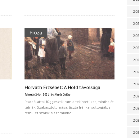
202
202
Próza
202
202
202
202
20
Horváth Erzsébet: A Hold távolsága
február 24th, 2021 |
by Napút Online
20
"csodálattal függesztik rám a tekintetüket, mintha őt
látnák. Szakasztott mása, tiszta Irénke, suttogják, s
202
rémület szökik a szemükbe"
202
202