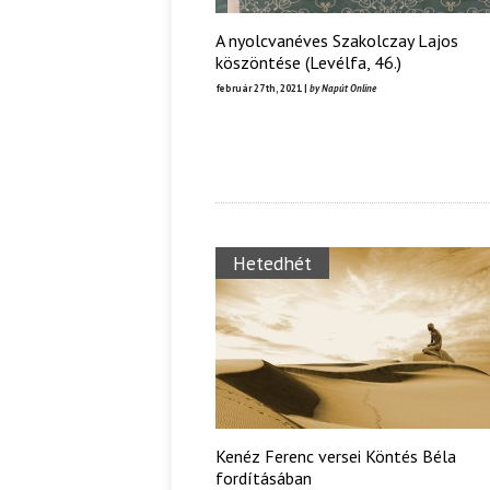
A nyolcvanéves Szakolczay Lajos
köszöntése (Levélfa, 46.)
február 27th, 2021 |
by Napút Online
Hetedhét
Kenéz Ferenc versei Köntés Béla
fordításában