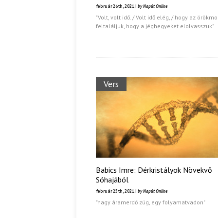
február 26th, 2021 |
by Napút Online
"Volt, volt idő. / Volt idő elég, / hogy az örökm
Ispány Marietta: Szavak a fényből
Káplán Géza: Erotikai kala
feltaláljuk, hogy a jéghegyeket elolvasszuk"
Vers
Babics Imre: Dérkristályok Növekvő
Sóhajából
február 25th, 2021 |
by Napút Online
"nagy áramerdő zúg, egy folyamatvadon"