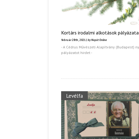
Kortárs irodalmi alkotások pályázat
február 28th, 2021 |
by Napút Online
- A Cédrus Művészeti Alapítvány (Budapest) ny
pályázatot hirdet -
Levélfa