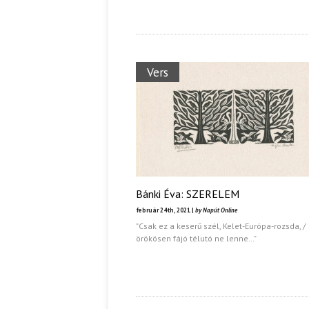
Vers
Bánki Éva: SZERELEM
február 24th, 2021 |
by Napút Online
"Csak ez a keserű szél, Kelet-Európa-rozsda, /
örökösen fájó télutó ne lenne…"