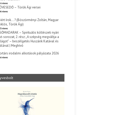
6 views
ÖVESEDŐ – Török Ági versei
6 views
iért írok… ? (Böszörményi Zoltán, Magyar
iklós, Török Ági)
3 views
SŐMADARAK – Spirituális költészeti nyári
st-sorozat, 2. rész: „A szépség megváltja a
ilágot” – beszélgetés Huszárik Katával és
tilával | Meghívó
s
ortárs irodalmi alkotások pályázata 2026
6 views
yvesbolt