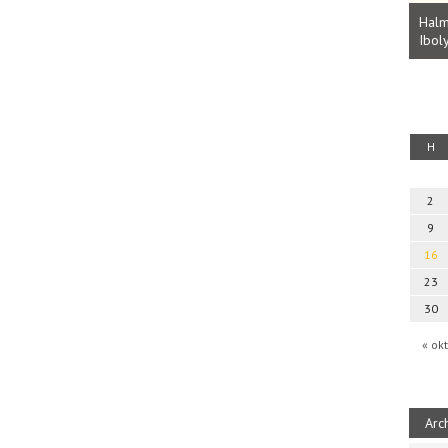
Parvathy Baul: A NAGY LELKEK DALAI.
Bevezetés a bául ösvénybe (Fordította:
Halm
Rideg Zsófia)
Iboly
uz
H
2
9
16
23
30
« okt
Arc