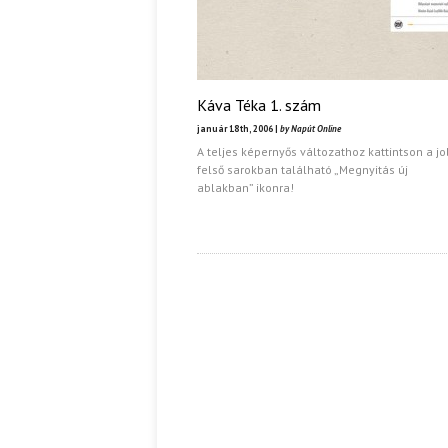
Káva Téka 1. szám
január 18th, 2006 |
by Napút Online
A teljes képernyős változathoz kattintson a j
felső sarokban található „Megnyitás új
ablakban” ikonra!