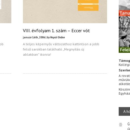
VIII. évfolyam 1. szám – Eccer vót
január 16th, 2006 |
by Napút Online
obb
A teljes képernyős változathoz kattintson a jobb
felső sarokban található „Megnyitás új
ablakban” ikonra!
Támog
Kollég
Szerke
A rovat
művüke
alkotá
Köszön
Egyhá
A h
G
ú