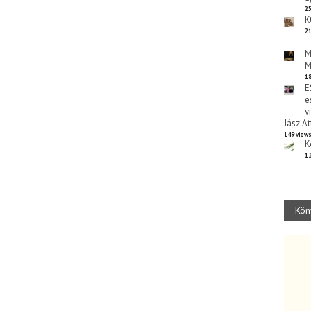
25
K
21
M
M
18
E
e
v
Jász At
149 view
K
13
Kön