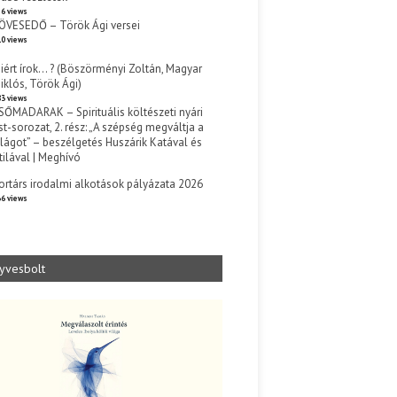
6 views
ÖVESEDŐ – Török Ági versei
0 views
iért írok… ? (Böszörményi Zoltán, Magyar
iklós, Török Ági)
3 views
SŐMADARAK – Spirituális költészeti nyári
st-sorozat, 2. rész: „A szépség megváltja a
ilágot” – beszélgetés Huszárik Katával és
tilával | Meghívó
s
ortárs irodalmi alkotások pályázata 2026
6 views
yvesbolt