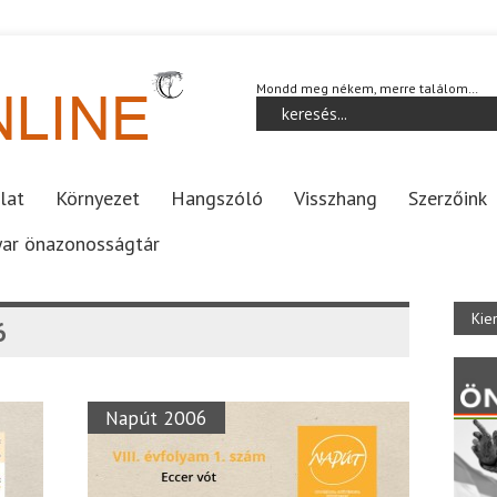
Mondd meg nékem, merre találom…
lat
Környezet
Hangszóló
Visszhang
Szerzőink
ar önazonosságtár
Kie
6
Napút 2006