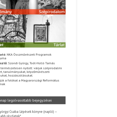
ató:
NKA Összművészeti Programok
iuma
sztő:
Szondi György, Toót-Holló Tamás
 természetesen nyitott: várjuk szépirodalmi
t, tanulmányukat, képzőművészeti
sukat, hozzászólásukat.
jük a fotókat a Magyarországi Református
znak
ónap legolvasottabb bejegyzései
yörgyi Csaba: Lépések könyve (napló) –
jabb részletek*