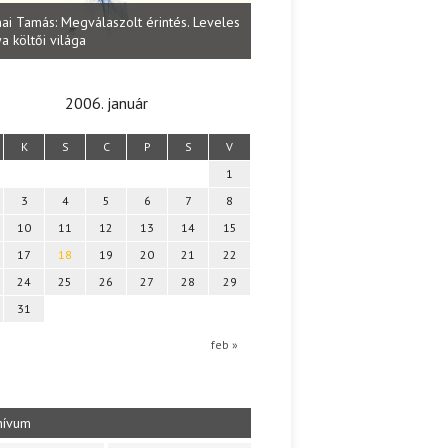
Lakatos Fleisz Katalin: Vasárna
ai Tamás: Megválaszolt érintés. Leveles
Sárszegen
a költői világa
2006. január
K
S
C
P
S
V
1
3
4
5
6
7
8
10
11
12
13
14
15
17
18
19
20
21
22
24
25
26
27
28
29
31
feb »
hívum