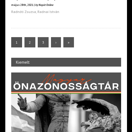
május 28th, 2021 |
by Napút Online
Radnóti Zsuzsa, Radnai István
1
2
3
›
»
Kiemelt