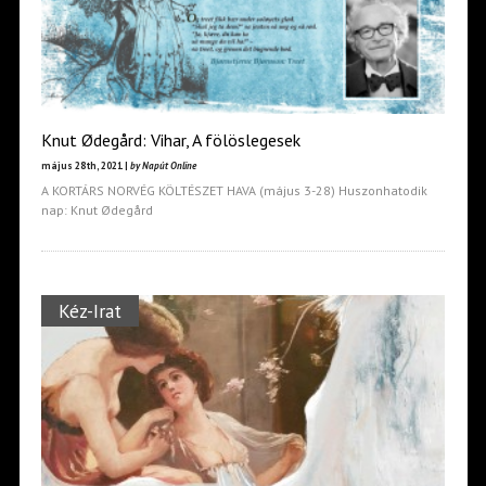
Knut Ødegård: Vihar, A fölöslegesek
május 28th, 2021 |
by Napút Online
A KORTÁRS NORVÉG KÖLTÉSZET HAVA (május 3-28) Huszonhatodik
nap: Knut Ødegård
Kéz-Irat