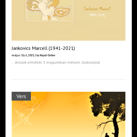
Jankovics Marcell (1941-2021)
május 31st, 2021 |
by Napút Online
...őrizzük emlékét. S magunkban mélyen. Gyászoljuk
Vers