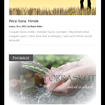
Pécsi Ilona: Hírnök
május 31st, 2021 |
by Napút Online
"csupán távoli erdők / mélybe nyúló csendjét. / Rég kihalt béke
magjait cipeli, / ahol kést ránt a rettegés, / oda nyíló fehér rózsát
álmodik"
Forráskút