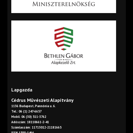
Lapgazda
Cédrus Művészeti Alapítvány
1136 Budapest, Pannónia u. 6.
Tel.: 06 (1) 247-6657
Mobil: 06 (30) 511-3762
Adószám: 18110661-2-41
Számlaszám: 11713012-21181665
ISSN 1588-1466