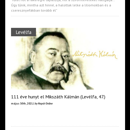
Úgy tűnik, mintha azt hinné, a halottak lelke a liliomokban és a
cseresznyefákban tovább él"
Levélfa
111 éve hunyt el Mikszáth Kálmán (Levélfa, 47.)
május 30th, 2021 |
by Napút Online