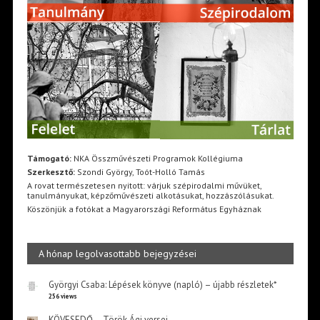
Támogató:
NKA Összművészeti Programok Kollégiuma
Szerkesztő:
Szondi György, Toót-Holló Tamás
A rovat természetesen nyitott: várjuk szépirodalmi művüket,
tanulmányukat, képzőművészeti alkotásukat, hozzászólásukat.
Köszönjük a fotókat a Magyarországi Református Egyháznak
A hónap legolvasottabb bejegyzései
Györgyi Csaba: Lépések könyve (napló) – újabb részletek*
256 views
KÖVESEDŐ – Török Ági versei