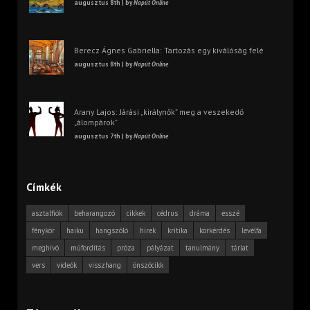
augusztus 8th | by
Napút Online
Berecz Ágnes Gabriella: Tartozás egy kiválóság felé
augusztus 8th | by
Napút Online
Arany Lajos: Járási „királynők” meg a veszekedő
„álompárok”
augusztus 7th | by
Napút Online
Címkék
asztalfiók
beharangozó
cikkek
cédrus
dráma
esszé
fénykör
haiku
hangszóló
hírek
kritika
körkérdés
levélfa
meghívó
műfordítás
próza
pályázat
tanulmány
tárlat
vers
videók
visszhang
önszócikk