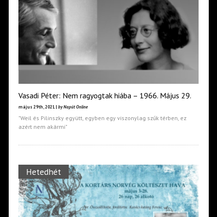
Vasadi Péter: Nem ragyogtak hiába – 1966. Május 29.
május 29th, 2021 |
by Napút Online
"Weil és Pilinszky együtt, egyben egy viszonylag szűk térben, ez
azért nem akármi"
Hetedhét