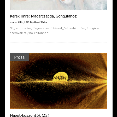
Kerék Imre: Madárcsapda, Gongülához
május 28th, 2021 |
by Napút Online
"Jöjj el hozzám, fürge-sebes futással, / rózsabimbóm, Gongüla,
szemvakító / hó-khitónban"
Próza
Napút-köszöntők (25.)