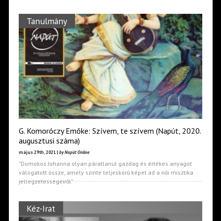
Tanulmány
G. Komoróczy Emőke: Szívem, te szívem (Napút, 2020.
augusztusi száma)
május 29th, 2021 |
by Napút Online
"Domokos Johanna olyan páratlanul gazdag és értékes anyagot
válogatott össze, amely szinte teljeskörű képet ad a női misztika
jellegzetességeiről"
Kéz-Irat