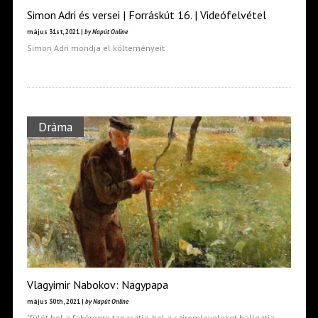
Simon Adri és versei | Forráskút 16. | Videófelvétel
május 31st, 2021 |
by Napút Online
Simon Adri mondja el költeményeit
Dráma
Vlagyimir Nabokov: Nagypapa
május 30th, 2021 |
by Napút Online
"fülét hol a fakéregre tapasztja, hol a sziromleveleket hallgatja…