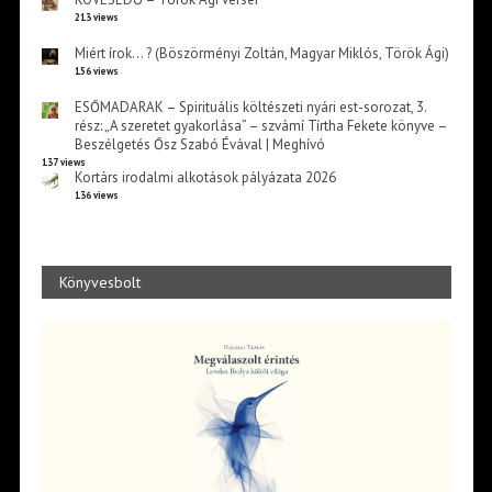
213 views
Miért írok… ? (Böszörményi Zoltán, Magyar Miklós, Török Ági)
156 views
ESŐMADARAK – Spirituális költészeti nyári est-sorozat, 3.
rész: „A szeretet gyakorlása” – szvámí Tírtha Fekete könyve –
Beszélgetés Ősz Szabó Évával | Meghívó
137 views
Kortárs irodalmi alkotások pályázata 2026
136 views
Könyvesbolt