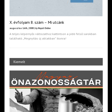
X. évfolyam 8. szám – Mi utcánk
augusztus 16th, 2008 |
by Napút Online
A teljes képernyős változathoz kattintson a jobb felső sarokban
található „Megnyitás új ablakban” ikonra!
Kiemelt