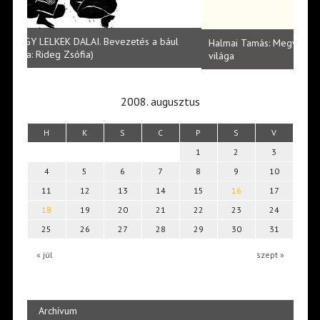
l
Halmai Tamás: Megválaszolt érintés. Leveles Ibolya költői
Laka
világa
2008. augusztus
H
K
S
C
P
S
V
1
2
3
4
5
6
7
8
9
10
11
12
13
14
15
16
17
18
19
20
21
22
23
24
25
26
27
28
29
30
31
« júl
szept »
Archívum