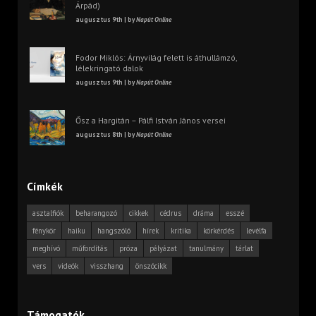
Árpád)
augusztus 9th | by
Napút Online
Fodor Miklós: Árnyvilág felett is áthullámzó,
lélekringató dalok
augusztus 9th | by
Napút Online
Ősz a Hargitán – Pálfi István János versei
augusztus 8th | by
Napút Online
Címkék
asztalfiók
beharangozó
cikkek
cédrus
dráma
esszé
fénykör
haiku
hangszóló
hírek
kritika
körkérdés
levélfa
meghívó
műfordítás
próza
pályázat
tanulmány
tárlat
vers
videók
visszhang
önszócikk
Támogatók