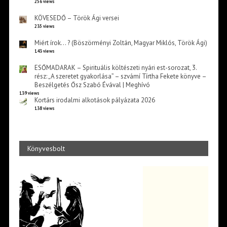
256 views
KÖVESEDŐ – Török Ági versei
235 views
Miért írok… ? (Böszörményi Zoltán, Magyar Miklós, Török Ági)
143 views
ESŐMADARAK – Spirituális költészeti nyári est-sorozat, 3.
rész: „A szeretet gyakorlása” – szvámí Tírtha Fekete könyve –
Beszélgetés Ősz Szabó Évával | Meghívó
139 views
Kortárs irodalmi alkotások pályázata 2026
138 views
Könyvesbolt