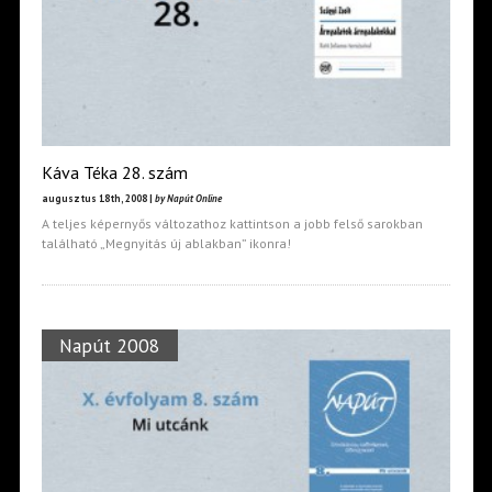
Káva Téka 28. szám
augusztus 18th, 2008 |
by Napút Online
A teljes képernyős változathoz kattintson a jobb felső sarokban
található „Megnyitás új ablakban” ikonra!
Napút 2008