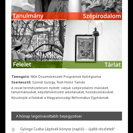
Támogató:
NKA Összművészeti Programok Kollégiuma
Szerkesztő:
Szondi György, Toót-Holló Tamás
A rovat természetesen nyitott: várjuk szépirodalmi művüket,
tanulmányukat, képzőművészeti alkotásukat, hozzászólásukat.
Köszönjük a fotókat a Magyarországi Református Egyháznak
A hónap legolvasottabb bejegyzései
Györgyi Csaba: Lépések könyve (napló) – újabb részletek*