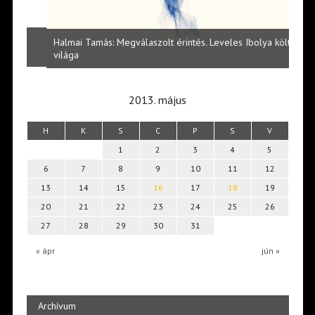
l
Halmai Tamás: Megválaszolt érintés. Leveles Ibolya költői
Laka
világa
2013. május
H
K
S
C
P
S
V
1
2
3
4
5
6
7
8
9
10
11
12
13
14
15
16
17
18
19
20
21
22
23
24
25
26
27
28
29
30
31
« ápr
jún »
Archívum