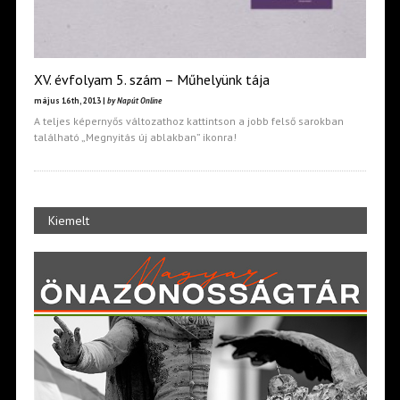
XV. évfolyam 5. szám – Műhelyünk tája
május 16th, 2013 |
by Napút Online
A teljes képernyős változathoz kattintson a jobb felső sarokban
található „Megnyitás új ablakban” ikonra!
Kiemelt