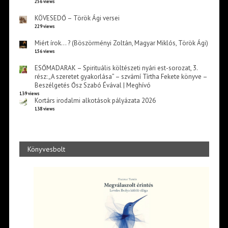
256 views
KÖVESEDŐ – Török Ági versei
229 views
Miért írok… ? (Böszörményi Zoltán, Magyar Miklós, Török Ági)
156 views
ESŐMADARAK – Spirituális költészeti nyári est-sorozat, 3.
rész: „A szeretet gyakorlása” – szvámí Tírtha Fekete könyve –
Beszélgetés Ősz Szabó Évával | Meghívó
139 views
Kortárs irodalmi alkotások pályázata 2026
138 views
Könyvesbolt