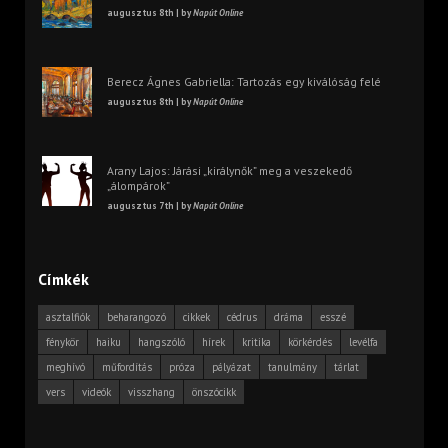
augusztus 8th | by
Napút Online
Berecz Ágnes Gabriella: Tartozás egy kiválóság felé
augusztus 8th | by
Napút Online
Arany Lajos: Járási „királynők” meg a veszekedő
„álompárok”
augusztus 7th | by
Napút Online
Címkék
asztalfiók
beharangozó
cikkek
cédrus
dráma
esszé
fénykör
haiku
hangszóló
hírek
kritika
körkérdés
levélfa
meghívó
műfordítás
próza
pályázat
tanulmány
tárlat
vers
videók
visszhang
önszócikk