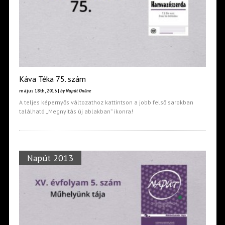
Káva Téka 75. szám
május 18th, 2013 |
by Napút Online
A teljes képernyős változathoz kattintson a jobb felső sarokban
található „Megnyitás új ablakban” ikonra!
Napút 2013