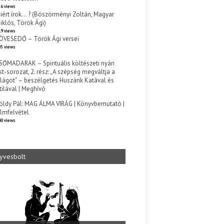
6 views
iért írok… ? (Böszörményi Zoltán, Magyar
iklós, Török Ági)
9 views
ÖVESEDŐ – Török Ági versei
5 views
SŐMADARAK – Spirituális költészeti nyári
st-sorozat, 2. rész: „A szépség megváltja a
ilágot” – beszélgetés Huszárik Katával és
tilával | Meghívó
s
öldy Pál: MAG ÁLMA VIRÁG | Könyvbemutató |
ilmfelvétel
0 views
yvesbolt