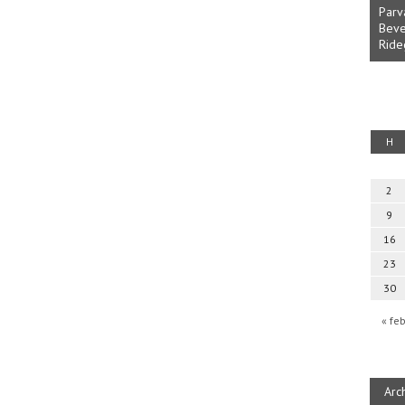
Parv
Beve
Ride
fényből
Káplán Géza: Erotikai kalauz
H
2
9
16
23
30
« fe
Arc