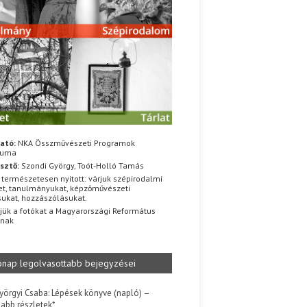
ató:
NKA Összművészeti Programok
iuma
sztő:
Szondi György, Toót-Holló Tamás
 természetesen nyitott: várjuk szépirodalmi
t, tanulmányukat, képzőművészeti
sukat, hozzászólásukat.
jük a fotókat a Magyarországi Református
znak
ónap legolvasottabb bejegyzései
yörgyi Csaba: Lépések könyve (napló) –
jabb részletek*