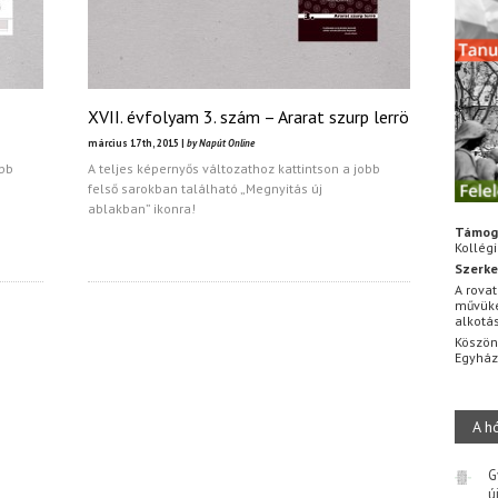
XVII. évfolyam 3. szám – Ararat szurp lerrö
március 17th, 2015 |
by Napút Online
obb
A teljes képernyős változathoz kattintson a jobb
felső sarokban található „Megnyitás új
ablakban” ikonra!
Támog
Kollég
Szerke
A rovat
művüke
alkotá
Köszön
Egyhá
A h
G
ú