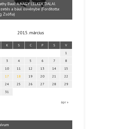
athy Baul: A NAGY LELKEK DALAI.
zetés a bául ösvénybe (Fordította:
Halmai Tamás: Megválaszolt ér
g Zsófia)
Ibolya költői világa
2015. március
K
S
C
P
S
V
1
3
4
5
6
7
8
10
11
12
13
14
15
17
18
19
20
21
22
24
25
26
27
28
29
31
b
ápr »
hívum