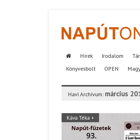
Hírek
Irodalom
Tár
Könyvesbolt
OPEN
Magy
március 20
Havi Archívum:
Káva Téka +