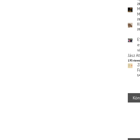
25
M
M
21
K
20
E
e
v
Jász At
193 view
Z
F
14
Kön