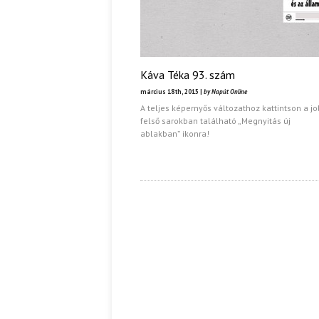
Káva Téka 93. szám
március 18th, 2015 |
by Napút Online
A teljes képernyős változathoz kattintson a j
felső sarokban található „Megnyitás új
ablakban” ikonra!