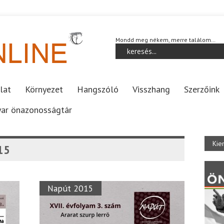
Mondd meg nékem, merre találom…
lat
Környezet
Hangszóló
Visszhang
Szerzőink
ar önazonosságtár
Kie
15
Napút 2015