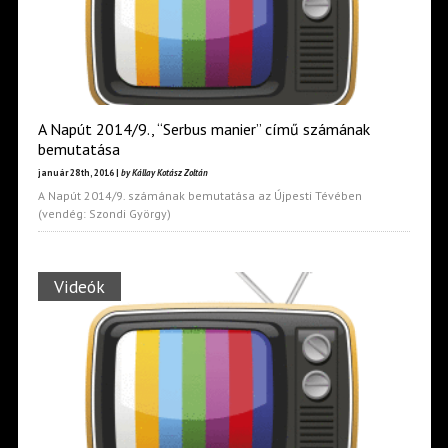
A Napút 2014/9., “Serbus manier” című számának
bemutatása
január 28th, 2016 |
by Kállay Kotász Zoltán
A Napút 2014/9. számának bemutatása az Újpesti Tévében
(vendég: Szondi György)
Videók