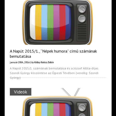
A Napút 2015/1., “Népek humora” című számának
bemutatása
január 28th, 2016 |
by Kállay Kotász Zoltán
A Napút 2015/1. számának bemutatása és a József Attila-díjas
Szondi György köszöntése az Újpesti Tévében (vendég: Szondi
György)
Videók