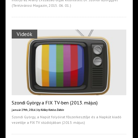
(Terézvárosi Magazin, 2015. 06. 01.)
Videók
Szondi György a FIX TV-ben (2013. május)
január 29th, 2016 |
by Kállay Kotász Zoltán
Szondi György, a Napút folyóirat főszerkesztője és a Napkút kiadó
vezetője a FIX TV stúdiójában (2013. május)