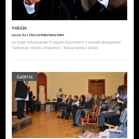
Indulás
január 31st, 2016 |
by Kállay Kotász Zoltán
Az oldal indulásának 0. napján köszöntöm a leendő látogatókat.
Tartsanak velünk a Napúton! Kállay Kotász Zoltán
Galéria