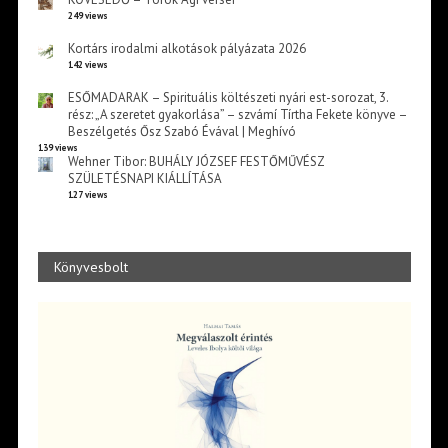
249 views
Kortárs irodalmi alkotások pályázata 2026
142 views
ESŐMADARAK – Spirituális költészeti nyári est-sorozat, 3.
rész: „A szeretet gyakorlása” – szvámí Tírtha Fekete könyve –
Beszélgetés Ősz Szabó Évával | Meghívó
139 views
Wehner Tibor: BUHÁLY JÓZSEF FESTŐMŰVÉSZ
SZÜLETÉSNAPI KIÁLLÍTÁSA
127 views
Könyvesbolt