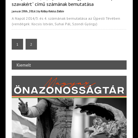
szavakért” című számának bemutatása
január 28th, 2016 |
by Kállay Kotász Zoltán
A Napút 2014/3. és 4. számának bemutatása az Újpesti Tévében
(vendégek: Kocsis István, Suhai Pál, Szondi György)
1
2
Kiemelt