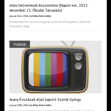
Jeles hetvenesek köszöntése (Napút-est, 2015.
december 21. Óbudai Társaskör)
január 31st, 2016 |
by Kállay Kotász Zoltán
A kiadványt és az est megszervezését támogatta a Nemzeti
Kulturális Alap
Videók
Arany Évszázad díjat kapott Szondi György
január 29th, 2016 |
by Kállay Kotász Zoltán
Interjú az Arany Évszázad díjjal kitüntetett Dr. Szondi Györggyel