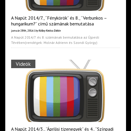
A Napút 2014/7., “Fénykörök” és 8., “Verbunkos –
hungarikum?” című számának bemutatása
január 28th, 2016 |
by Kállay Kotász Zoltán
A Napút 2014/7. és 8. számának bemutatása az Újpesti
Tévében(vendégek: Molnár Adrienn és Szondi György)
Videók
A Napút 2014/3., “Áprilisi tizenegyek” és 4.. “Színpadi