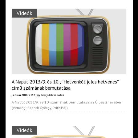
Videók
A Napút 2013/9. és 10., “Hetvenkét jeles hetvenes”
című számának bemutatása
január 28th, 2016 |
by Kállay Kotász Zoltán
A Napút 2013/9. és 10. számának bemutatása az Újpesti Tévében
(vendég: Szondi György, Pritz Pál)
Videók