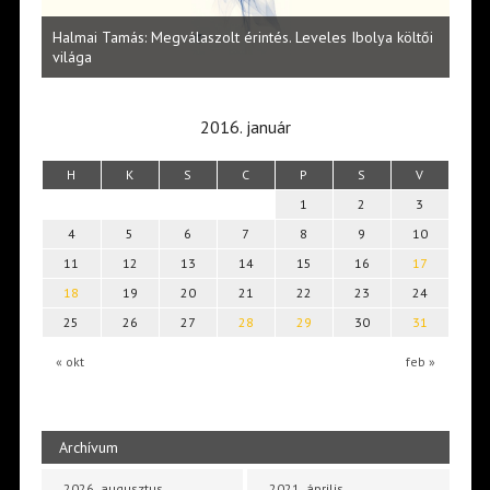
l
Halmai Tamás: Megválaszolt érintés. Leveles Ibolya költői
Laka
világa
2016. január
H
K
S
C
P
S
V
1
2
3
4
5
6
7
8
9
10
11
12
13
14
15
16
17
18
19
20
21
22
23
24
25
26
27
28
29
30
31
« okt
feb »
Archívum
2026. augusztus
2021. április