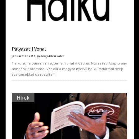
Pályázat | Vonal
január 31st, 2016 |
by Kállay Kotász Zoltán
Haikura, haibunra várva; téma: vonal A Cédrus Művészeti Alapítvány
mindenkit örömmel vár, aki a magyar nyelvű haikuirodalmat szép
szerzésekkel gazdagítani
Hírek