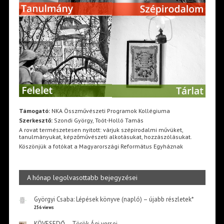
Támogató:
NKA Összművészeti Programok Kollégiuma
Szerkesztő:
Szondi György, Toót-Holló Tamás
A rovat természetesen nyitott: várjuk szépirodalmi művüket,
tanulmányukat, képzőművészeti alkotásukat, hozzászólásukat.
Köszönjük a fotókat a Magyarországi Református Egyháznak
A hónap legolvasottabb bejegyzései
Györgyi Csaba: Lépések könyve (napló) – újabb részletek*
256 views
KÖVESEDŐ – Török Ági versei