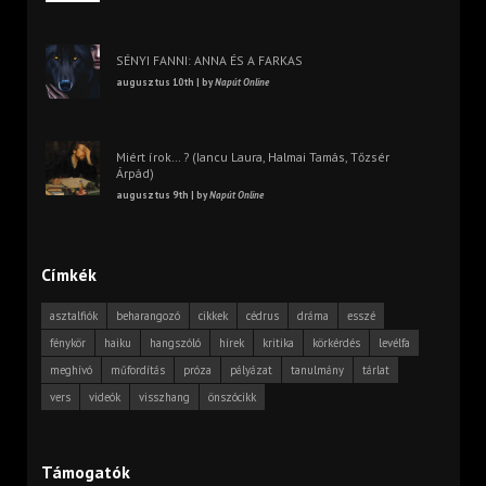
SÉNYI FANNI: ANNA ÉS A FARKAS
augusztus 10th | by
Napút Online
Miért írok… ? (Iancu Laura, Halmai Tamás, Tőzsér
Árpád)
augusztus 9th | by
Napút Online
Címkék
asztalfiók
beharangozó
cikkek
cédrus
dráma
esszé
fénykör
haiku
hangszóló
hírek
kritika
körkérdés
levélfa
meghívó
műfordítás
próza
pályázat
tanulmány
tárlat
vers
videók
visszhang
önszócikk
Támogatók