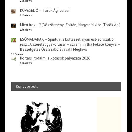
256 views
KÖVESEDŐ – Török Ági versei
213 views
Miért írok… ? (Böszörményi Zoltán, Magyar Miklós, Török Ági)
156 views
ESŐMADARAK – Spirituális költészeti nyári est-sorozat, 3.
rész: „A szeretet gyakorlása” – szvámí Tírtha Fekete könyve –
Beszélgetés Ősz Szabó Évával | Meghívó
137 views
Kortárs irodalmi alkotások pályázata 2026
136 views
Könyvesbolt