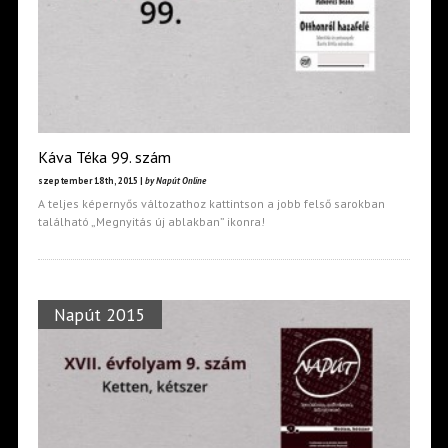
Káva Téka 99. szám
szeptember 18th, 2015 |
by Napút Online
A teljes képernyős változathoz kattintson a jobb felső sarokban
található „Megnyitás új ablakban” ikonra!
Napút 2015