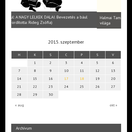
l
Halmai Tamás: Megválaszolt érintés. Leveles Ibolya költői
Laka
világa
2015. szeptember
H
K
S
C
P
S
V
1
2
3
4
5
6
7
8
9
10
11
12
13
14
15
16
17
18
19
20
21
22
23
24
25
26
27
28
29
30
« aug
okt »
Archívum