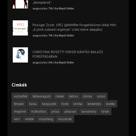
„álompárok”
augusztus 7th | by
Napút Online
Pozsgai Zsolt: 1952 (játékfilm forgatókönyv Jókai Mór
„A jövő század regénye” című műve alapján)
augusztus 7th | by
Napút Online
CHRISTINA ROSETTI VERSEI KÁNTÁS BALÁZS
FORDÍTÁSÁBAN
augusztus 6th | by
Napút Online
Címkék
asztalfiók
beharangozó
cikkek
cédrus
dráma
esszé
fénykör
haiku
hangszóló
hírek
kritika
körkérdés
levélfa
meghívó
műfordítás
próza
pályázat
tanulmány
tárlat
vers
videók
visszhang
önszócikk