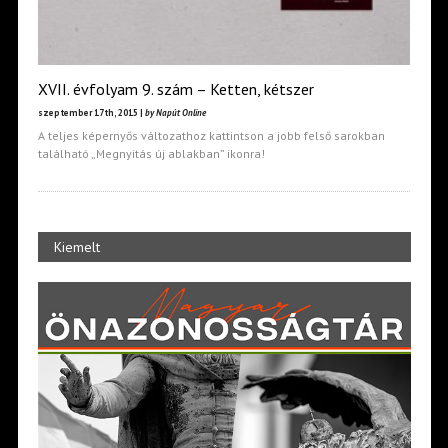
XVII. évfolyam 9. szám – Ketten, kétszer
szeptember 17th, 2015 |
by Napút Online
A teljes képernyős változathoz kattintson a jobb felső sarokban
található „Megnyitás új ablakban” ikonra!
Kiemelt