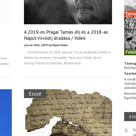
A 2019-es Prágai Tamás-díj és a 2018-as
Napút-nívódíj átadása / Videó
január 30th, 2019 |
by Napút Online
Filmfelvétel a 2019. január 23-ai díjátadó estről a
Nádor teremben Operatőr: Velicskó Péter Zene:
ltük
Georg Friedrich Händel: Rodelinda
Támog
kötete
Kollég
Szerke
A rovat
művüke
alkotá
Esszé
Köszön
Egyhá
A h
G
ú