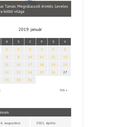
Lakatos Fleisz Katalin: Vasárna
ai Tamás: Megválaszolt érintés. Leveles
Sárszegen
a költői világa
2019. január
K
S
C
P
S
V
1
2
3
4
5
6
8
9
10
11
12
13
15
16
17
18
19
20
22
23
24
25
26
27
29
30
31
c
feb »
hívum
6. augusztus
2021. április