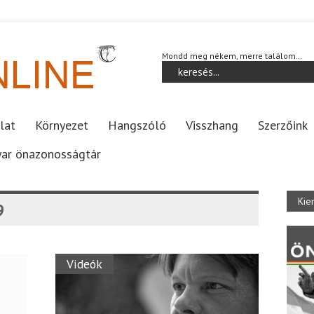
Mondd meg nékem, merre találom…
lat
Környezet
Hangszóló
Visszhang
Szerzőink
ar önazonosságtár
Kie
9
Videók