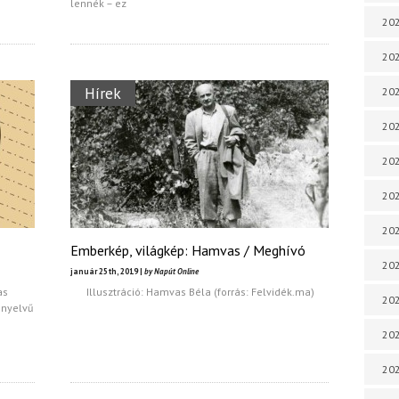
lennék – ez
202
202
Hírek
202
202
202
202
202
Emberkép, világkép: Hamvas / Meghívó
20
január 25th, 2019 |
by Napút Online
as
Illusztráció: Hamvas Béla (forrás: Felvidék.ma)
20
nnyelvű
202
202