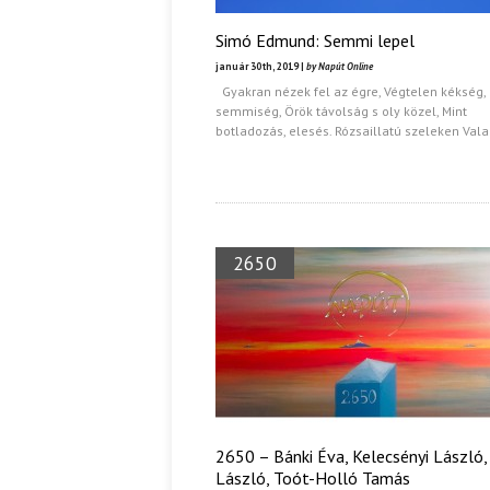
Simó Edmund: Semmi lepel
január 30th, 2019 |
by Napút Online
Gyakran nézek fel az égre, Végtelen kékség,
semmiség, Örök távolság s oly közel, Mint
botladozás, elesés. Rózsaillatú szeleken Val
2650
2650 – Bánki Éva, Kelecsényi László, 
László, Toót-Holló Tamás