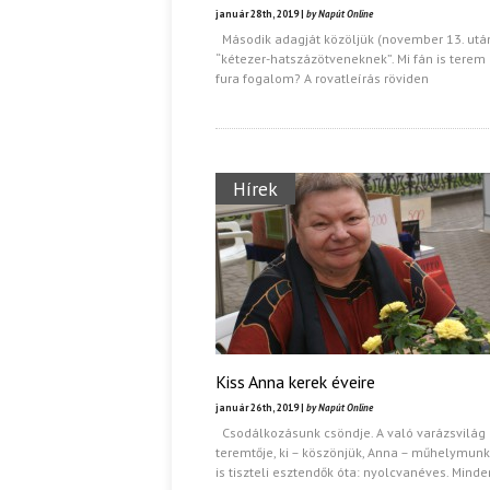
január 28th, 2019 |
by Napút Online
Második adagját közöljük (november 13. utá
Ispány Marietta: Szavak a fényből
Káplán Géza: Erotikai kala
“kétezer-hatszázötveneknek”. Mi fán is terem 
fura fogalom? A rovatleírás röviden
Hírek
Kiss Anna kerek éveire
január 26th, 2019 |
by Napút Online
Csodálkozásunk csöndje. A való varázsvilág
teremtője, ki – köszönjük, Anna – műhelymun
is tiszteli esztendők óta: nyolcvanéves. Mind