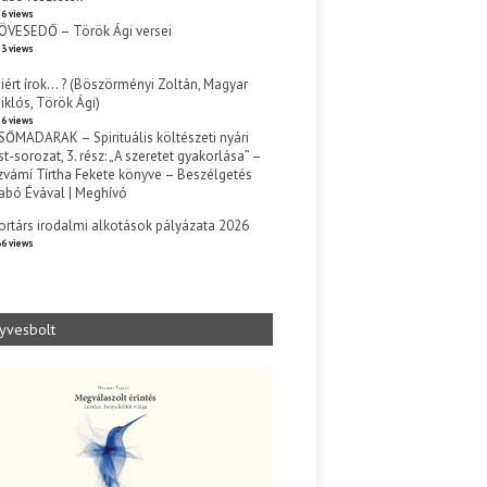
6 views
ÖVESEDŐ – Török Ági versei
3 views
iért írok… ? (Böszörményi Zoltán, Magyar
iklós, Török Ági)
6 views
SŐMADARAK – Spirituális költészeti nyári
st-sorozat, 3. rész: „A szeretet gyakorlása” –
zvámí Tírtha Fekete könyve – Beszélgetés
abó Évával | Meghívó
s
ortárs irodalmi alkotások pályázata 2026
6 views
yvesbolt