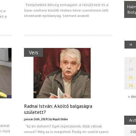
Parvathy Baul: A NAGY LELKEK DALAI.
Felépítetted délceg enmagam: a vénülő test és a
Bevezetés a bául ösvénybe (Fordította:
Halm
lúzer szellem közötti résben kései szerelmem lett
n) a
Rideg Zsófia)
Iboly
uz
lélekbarát építőanyag. Szemed avatott
ez a
H
Vers
7
14
21
28
« de
Radnai István: A költő balgaságra
született?
január 26th, 2019 |
by Napút Online
Arc
kánkat
“Az én düheim? Eget repesztenek. Ettől válnak
en mód
verssé? Még az is meglehet. Pedig én szelíd szavú
202