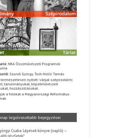
ató:
NKA Összművészeti Programok
iuma
sztő:
Szondi György, Toót-Holló Tamás
 természetesen nyitott: várjuk szépirodalmi
t, tanulmányukat, képzőművészeti
sukat, hozzászólásukat.
jük a fotókat a Magyarországi Református
znak
ónap legolvasottabb bejegyzései
yörgyi Csaba: Lépések könyve (napló) –
jabb részletek*