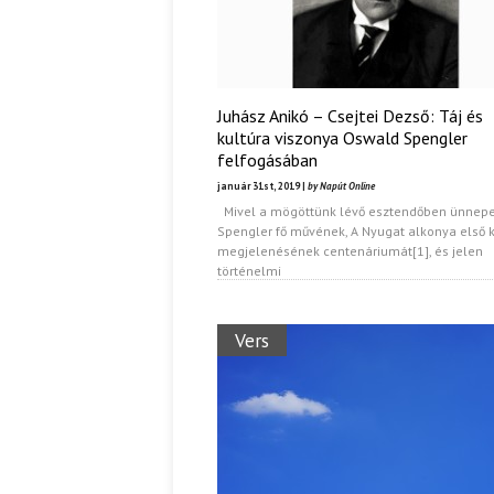
Juhász Anikó – Csejtei Dezső: Táj és
kultúra viszonya Oswald Spengler
felfogásában
január 31st, 2019 |
by Napút Online
Mivel a mögöttünk lévő esztendőben ünnepe
Spengler fő művének, A Nyugat alkonya első 
megjelenésének centenáriumát[1], és jelen
történelmi
Vers