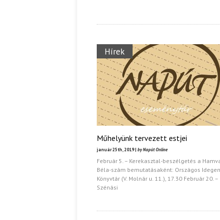
Hírek
Műhelyünk tervezett estjei
január 25th, 2019 |
by Napút Online
Február 5. – Kerekasztal-beszélgetés a Hamv
Béla-szám bemutatásaként: Országos Idege
Könyvtár (V. Molnár u. 11.), 17.30 Február 20. –
Szénási