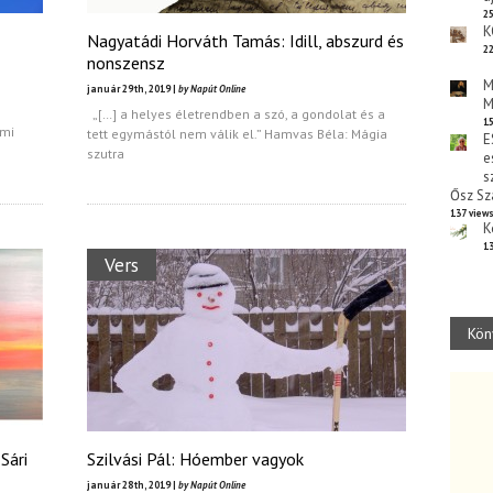
25
K
Nagyatádi Horváth Tamás: Idill, abszurd és
22
nonszensz
M
január 29th, 2019 |
by Napút Online
M
„[…] a helyes életrendben a szó, a gondolat és a
15
ami
tett egymástól nem válik el.” Hamvas Béla: Mágia
E
szutra
e
s
Ősz Sz
137 view
K
13
Vers
Kön
Sári
Szilvási Pál: Hóember vagyok
január 28th, 2019 |
by Napút Online