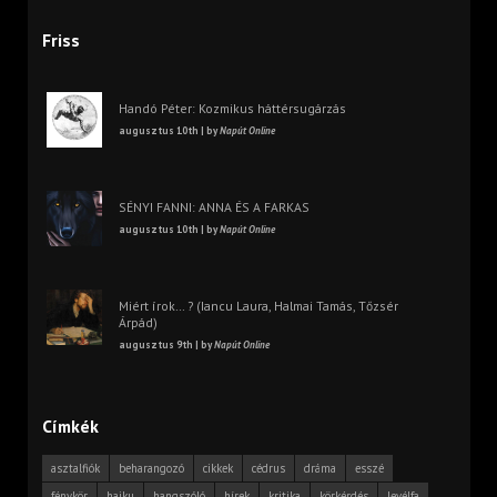
Friss
Handó Péter: Kozmikus háttérsugárzás
augusztus 10th | by
Napút Online
SÉNYI FANNI: ANNA ÉS A FARKAS
augusztus 10th | by
Napút Online
Miért írok… ? (Iancu Laura, Halmai Tamás, Tőzsér
Árpád)
augusztus 9th | by
Napút Online
Címkék
asztalfiók
beharangozó
cikkek
cédrus
dráma
esszé
fénykör
haiku
hangszóló
hírek
kritika
körkérdés
levélfa