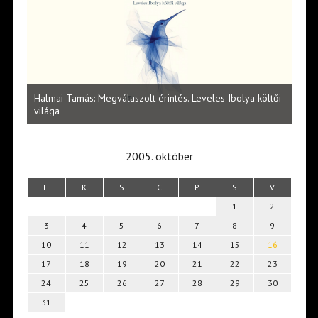
l
Halmai Tamás: Megválaszolt érintés. Leveles Ibolya költői
Laka
világa
2005. október
H
K
S
C
P
S
V
1
2
3
4
5
6
7
8
9
10
11
12
13
14
15
16
17
18
19
20
21
22
23
24
25
26
27
28
29
30
31