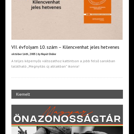
VII. évfolyam 10. szám – Kilencvenhat jeles hetvenes
október 16th, 2005 |
by Napút Online
A teljes képernyős változathoz kattintson a jobb felső sarokban
található „Megnyitás új ablakban” ikonra!
Kiemelt