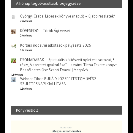
A hónap legolvasottabb bejegyzései
Györgyi Csaba: Lépések könyve (napló) – újabb részletek*
256 views
KÖVESEDŐ – Török Ági versei
246 views
Kortárs irodalmi alkotások pályázata 2026
142 views
ESŐMADARAK – Spirituális költészeti nyári est-sorozat, 3.
rész: „A szeretet gyakorlása” – szvámí Tírtha Fekete könyve –
Beszélgetés Ősz Szabó Évával | Meghívó
139 views
Wehner Tibor: BUHÁLY JÓZSEF FESTŐMŰVÉSZ
SZÜLETÉSNAPI KIÁLLÍTÁSA
126 views
Könyvesbolt