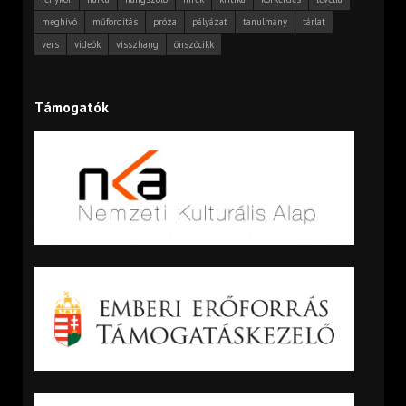
meghívó
műfordítás
próza
pályázat
tanulmány
tárlat
vers
videók
visszhang
önszócikk
Támogatók