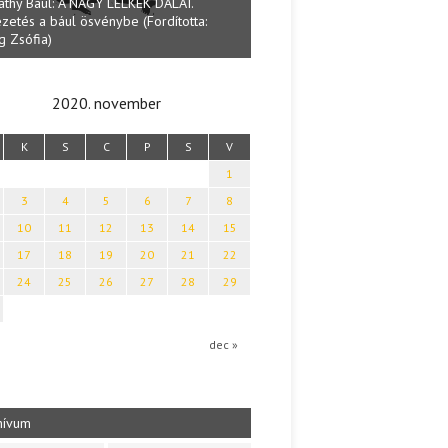
athy Baul: A NAGY LELKEK DALAI.
zetés a bául ösvénybe (Fordította:
Halmai Tamás: Megválaszolt ér
g Zsófia)
Ibolya költői világa
2020. november
K
S
C
P
S
V
1
3
4
5
6
7
8
10
11
12
13
14
15
17
18
19
20
21
22
24
25
26
27
28
29
dec »
hívum