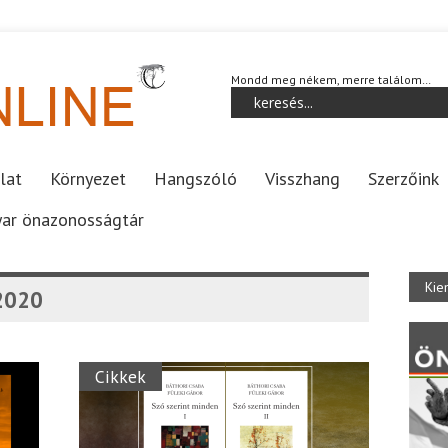
Mondd meg nékem, merre találom…
lat
Környezet
Hangszóló
Visszhang
Szerzőink
ar önazonosságtár
Kie
2020
Cikkek