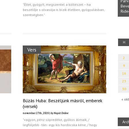
Parv
"Éltet, gyógyít, megszentel a költészet – ha
Beve
beszélője s olvasója is bízik életben, gyógyulásban,
Ride
fényből
Káplán Géza: Erotikai kalauz
szentségben."
H
Vers
2
9
16
23
30
« okt
Búzás Huba: Beszéljünk másról, emberek
(versek)
november 27th, 2020 |
by Napút Online
"vagyon, pénz söpredéke, gyilkos álmaik, /
Arc
legföljebb - tán - egy kis hordócska kéne, / hogy