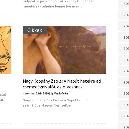
tudjátok, a pásztor hol lakik / - úgy Diogenész
202
méretére - / lehetne benne bor nyakig"
202
202
Cikkek
202
202
202
202
Nagy Koppány Zsolt: A Napút hetekre ad
202
csemegéznivalót az olvasónak
20
november 26th, 2020 |
by Napút Online
alál
át."
Nagy Koppány Zsolt írása a Napút legutóbbi
20
számáról a Magyar Nemzetben
202
202