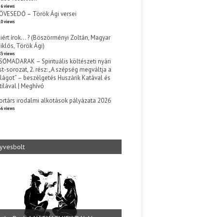
6 views
ÖVESEDŐ – Török Ági versei
0 views
iért írok… ? (Böszörményi Zoltán, Magyar
iklós, Török Ági)
3 views
SŐMADARAK – Spirituális költészeti nyári
st-sorozat, 2. rész: „A szépség megváltja a
ilágot” – beszélgetés Huszárik Katával és
tilával | Meghívó
s
ortárs irodalmi alkotások pályázata 2026
6 views
yvesbolt