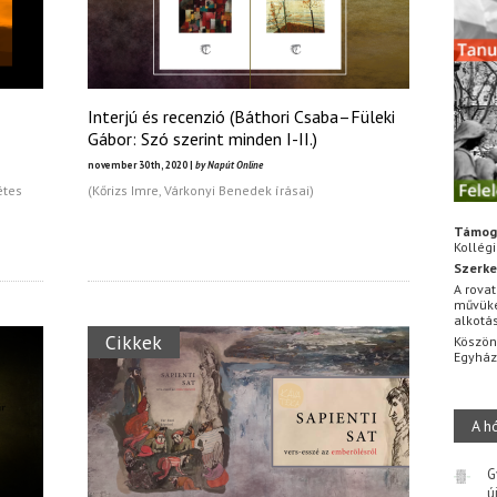
Interjú és recenzió (Báthori Csaba–Füleki
Gábor: Szó szerint minden I-II.)
november 30th, 2020 |
by Napút Online
étes
(Kőrizs Imre, Várkonyi Benedek írásai)
Támog
Kollég
Szerke
A rovat
művüke
alkotá
Cikkek
Köszön
Egyhá
A h
G
ú