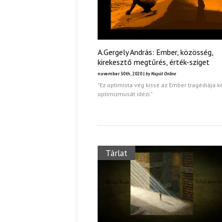
A.Gergely András: Ember, közösség,
kirekesztő megtűrés, érték-sziget
november 30th, 2020 |
by Napút Online
"Ez optimista vég kissé az Ember tragédiája k
optimizmusát idézi."
Tárlat