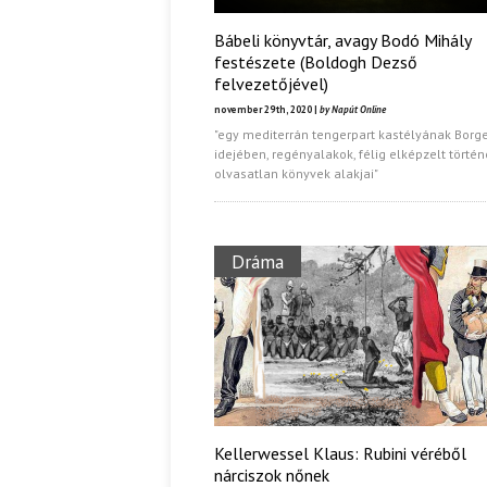
Bábeli könyvtár, avagy Bodó Mihály
festészete (Boldogh Dezső
felvezetőjével)
november 29th, 2020 |
by Napút Online
"egy mediterrán tengerpart kastélyának Borge
idejében, regényalakok, félig elképzelt történ
olvasatlan könyvek alakjai"
Dráma
Kellerwessel Klaus: Rubini véréből
nárciszok nőnek