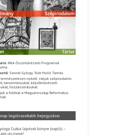
ató:
NKA Összművészeti Programok
iuma
sztő:
Szondi György, Toót-Holló Tamás
 természetesen nyitott: várjuk szépirodalmi
t, tanulmányukat, képzőművészeti
sukat, hozzászólásukat.
jük a fotókat a Magyarországi Református
znak
ónap legolvasottabb bejegyzései
yörgyi Csaba: Lépések könyve (napló) –
jabb részletek*