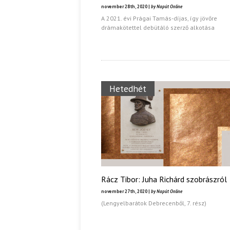
november 28th, 2020 |
by Napút Online
A 2021. évi Prágai Tamás-díjas, így jövőre
Ispány Marietta: Szavak a 
drámakötettel debütáló szerző alkotása
Hetedhét
Rácz Tibor: Juha Richárd szobrászról
november 27th, 2020 |
by Napút Online
(Lengyelbarátok Debrecenből, 7. rész)