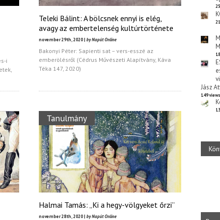
25
K
Teleki Bálint: A bölcsnek ennyi is elég,
21
avagy az embertelenség kultúrtörténete
M
november 29th, 2020 |
by Napút Online
M
Bakonyi Péter: Sapienti sat – vers-esszé az
18
emberölésről (Cédrus Művészeti Alapítvány, Káva
s-i
E
Téka 147, 2020)
etek,
e
v
Jász At
149 view
K
13
Tanulmány
Kön
Halmai Tamás: „Ki a hegy-völgyeket őrzi”
november 28th, 2020 |
by Napút Online