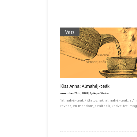
Vers
Kiss Anna: Almahéj-teák
november 26th, 2020 |
by Napút Online
"almahéj-teák / illatoznak, almahéj-teák, a / h
ravasz, én mondom, / változik, kedvelteti mag