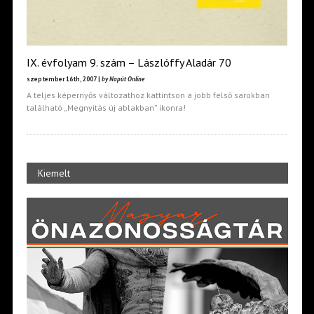
IX. évfolyam 9. szám – Lászlóffy Aladár 70
szeptember 16th, 2007 |
by Napút Online
A teljes képernyős változathoz kattintson a jobb felső sarokban
található „Megnyitás új ablakban” ikonra!
Kiemelt