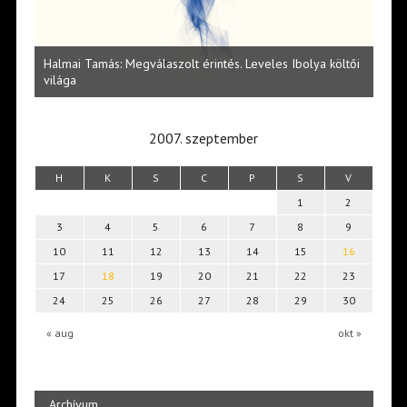
l
Halmai Tamás: Megválaszolt érintés. Leveles Ibolya költői
Laka
világa
2007. szeptember
H
K
S
C
P
S
V
1
2
3
4
5
6
7
8
9
10
11
12
13
14
15
16
17
18
19
20
21
22
23
24
25
26
27
28
29
30
« aug
okt »
Archívum