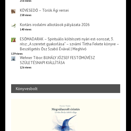
256 views
KÖVESEDŐ – Török Ági versei
238 views
Kortárs irodalmi alkotások pályázata 2026
140 views
ESŐMADARAK – Spirituális költészeti nyári est-sorozat, 3.
rész: „A szeretet gyakorlása” – szvámí Tírtha Fekete könyve –
Beszélgetés Ősz Szabó Évával | Meghívó
139 views
Wehner Tibor: BUHÁLY JÓZSEF FESTŐMŰVÉSZ
SZÜLETÉSNAPI KIÁLLÍTÁSA
126 views
Könyvesbolt