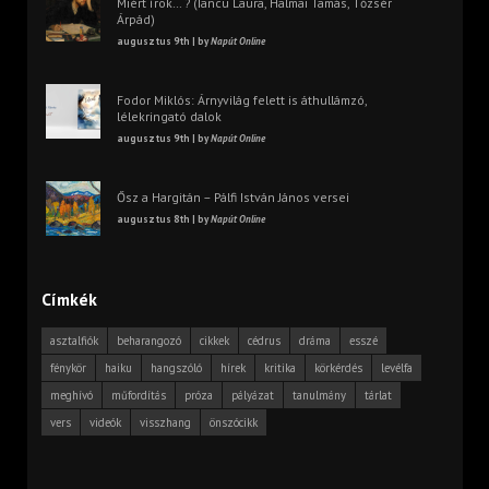
Miért írok… ? (Iancu Laura, Halmai Tamás, Tőzsér
Árpád)
augusztus 9th | by
Napút Online
Fodor Miklós: Árnyvilág felett is áthullámzó,
lélekringató dalok
augusztus 9th | by
Napút Online
Ősz a Hargitán – Pálfi István János versei
augusztus 8th | by
Napút Online
Címkék
asztalfiók
beharangozó
cikkek
cédrus
dráma
esszé
fénykör
haiku
hangszóló
hírek
kritika
körkérdés
levélfa
meghívó
műfordítás
próza
pályázat
tanulmány
tárlat
vers
videók
visszhang
önszócikk