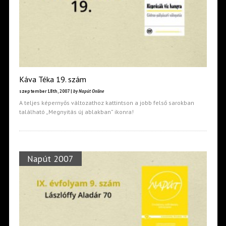
Káva Téka 19. szám
szeptember 18th, 2007 |
by Napút Online
A teljes képernyős változathoz kattintson a jobb felső sarokban
található „Megnyitás új ablakban” ikonra!
Napút 2007