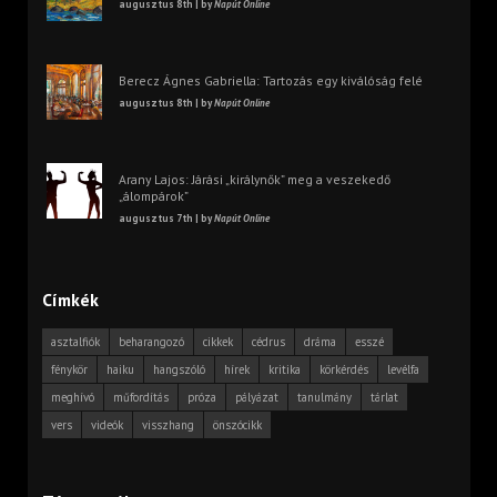
augusztus 8th | by
Napút Online
Berecz Ágnes Gabriella: Tartozás egy kiválóság felé
augusztus 8th | by
Napút Online
Arany Lajos: Járási „királynők” meg a veszekedő
„álompárok”
augusztus 7th | by
Napút Online
Címkék
asztalfiók
beharangozó
cikkek
cédrus
dráma
esszé
fénykör
haiku
hangszóló
hírek
kritika
körkérdés
levélfa
meghívó
műfordítás
próza
pályázat
tanulmány
tárlat
vers
videók
visszhang
önszócikk