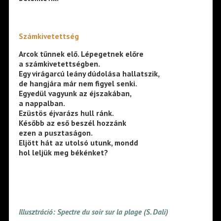
Számkivetettség
Arcok tűnnek elő. Lépegetnek előre
a számkivetettségben.
Egy virágarcú leány dúdolása hallatszik,
de hangjára már nem figyel senki.
Egyedül vagyunk az éjszakában,
a nappalban.
Ezüstös éjvarázs hull ránk.
Később az eső beszél hozzánk
ezen a pusztaságon.
Eljött hát az utolsó utunk, mondd
hol leljük meg békénket?
Illusztráció: Spectre du soir sur la plage (S. Dali)