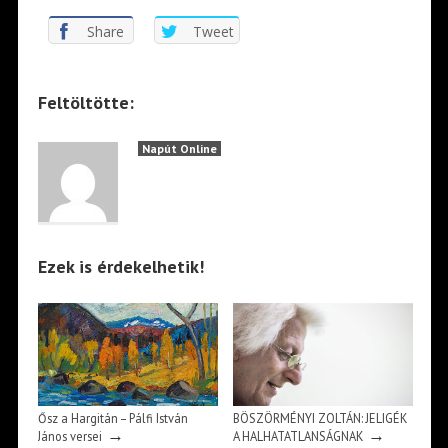
Share
Tweet
Feltöltötte:
Napút Online
Ezek is érdekelhetik!
Ősz a Hargitán – Pálfi István
BÖSZÖRMÉNYI ZOLTÁN: JELIGÉK
→
→
János versei
A HALHATATLANSÁGNAK