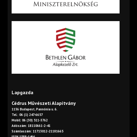
Lapgazda
Cédrus Művészeti Alapítvány
1136 Budapest, Pannónia u. 6.
Tel.: 06 (1) 247-6657
Mobil: 06 (30) 511-3762
Adószám: 18110661-2-41
Számlaszám: 11713012-21181665
ISSN 1588-1466