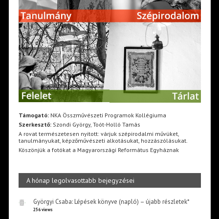
Támogató:
NKA Összművészeti Programok Kollégiuma
Szerkesztő:
Szondi György, Toót-Holló Tamás
A rovat természetesen nyitott: várjuk szépirodalmi művüket,
tanulmányukat, képzőművészeti alkotásukat, hozzászólásukat.
Köszönjük a fotókat a Magyarországi Református Egyháznak
A hónap legolvasottabb bejegyzései
Györgyi Csaba: Lépések könyve (napló) – újabb részletek*
256 views