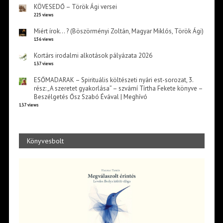
KÖVESEDŐ – Török Ági versei
225 views
Miért írok… ? (Böszörményi Zoltán, Magyar Miklós, Török Ági)
156 views
Kortárs irodalmi alkotások pályázata 2026
137 views
ESŐMADARAK – Spirituális költészeti nyári est-sorozat, 3.
rész: „A szeretet gyakorlása” – szvámí Tírtha Fekete könyve –
Beszélgetés Ősz Szabó Évával | Meghívó
137 views
Könyvesbolt