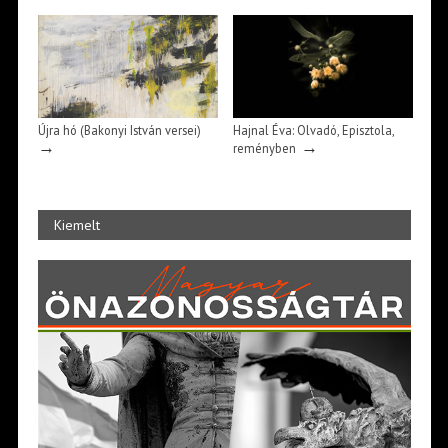
Újra hó (Bakonyi István versei)
Hajnal Éva: Olvadó, Episztola,
→
→
reményben
Kiemelt