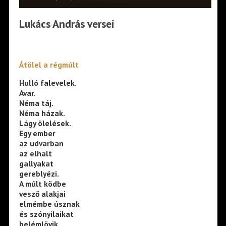
Lukács András versei
Átölel a régmúlt
Hulló falevelek.
Avar.
Néma táj.
Néma házak.
Lágy ölelések.
Egy ember
az udvarban
az elhalt
gallyakat
gereblyézi.
A múlt ködbe
vesző alakjai
elmémbe úsznak
és szónyilaikat
belémlövik.