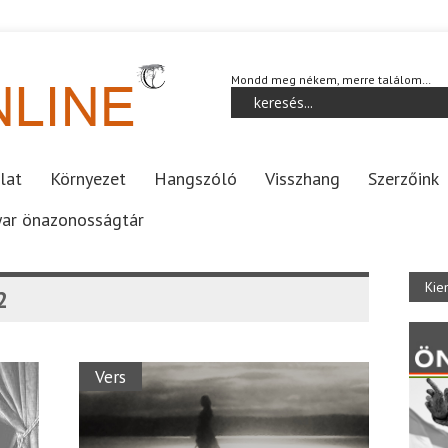
Mondd meg nékem, merre találom…
lat
Környezet
Hangszóló
Visszhang
Szerzőink
ar önazonosságtár
Kie
2
Vers