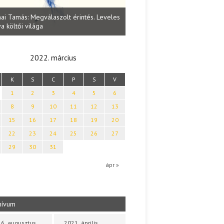
Lakatos Fleisz Katalin: Vasárna
ai Tamás: Megválaszolt érintés. Leveles
Sárszegen
a költői világa
2022. március
K
S
C
P
S
V
1
2
3
4
5
6
8
9
10
11
12
13
15
16
17
18
19
20
22
23
24
25
26
27
29
30
31
b
ápr »
hívum
6. augusztus
2021. április