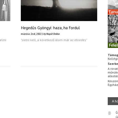
Hegedűs Gyöngyi: haza, ha fordul
március 2nd, 2022 |
by Napút Online
relmi
"sietni kell, a következő álom már az ébredés"
Támog
Kollég
Szerke
A rovat
művüke
alkotá
Köszön
Egyhá
A h
G
ú