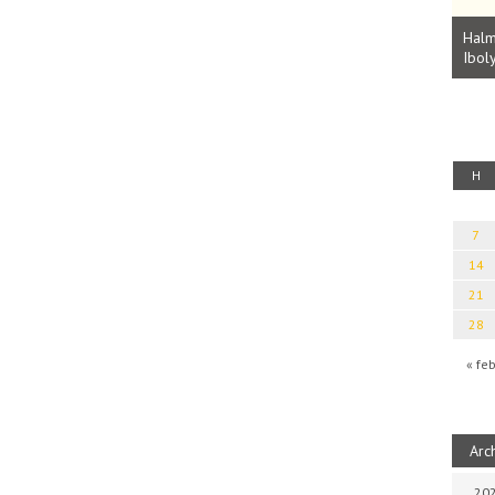
Parvathy Baul: A NAGY LELKEK DALAI.
Bevezetés a bául ösvénybe (Fordította:
Halm
Rideg Zsófia)
Iboly
uz
H
7
14
21
28
« fe
Arc
202