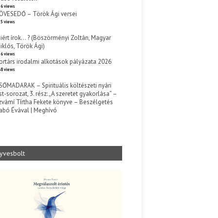
6 views
ÖVESEDŐ – Török Ági versei
5 views
iért írok… ? (Böszörményi Zoltán, Magyar
iklós, Török Ági)
6 views
ortárs irodalmi alkotások pályázata 2026
8 views
SŐMADARAK – Spirituális költészeti nyári
st-sorozat, 3. rész: „A szeretet gyakorlása” –
zvámí Tírtha Fekete könyve – Beszélgetés
abó Évával | Meghívó
s
yvesbolt