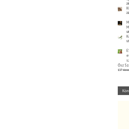
25
K
22
M
M
15
K
13
E
e
s
Ősz Sz
137 view
Kön