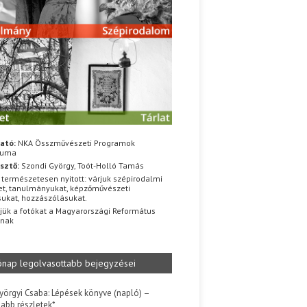
ató:
NKA Összművészeti Programok
iuma
sztő:
Szondi György, Toót-Holló Tamás
 természetesen nyitott: várjuk szépirodalmi
t, tanulmányukat, képzőművészeti
sukat, hozzászólásukat.
jük a fotókat a Magyarországi Református
znak
ónap legolvasottabb bejegyzései
yörgyi Csaba: Lépések könyve (napló) –
jabb részletek*