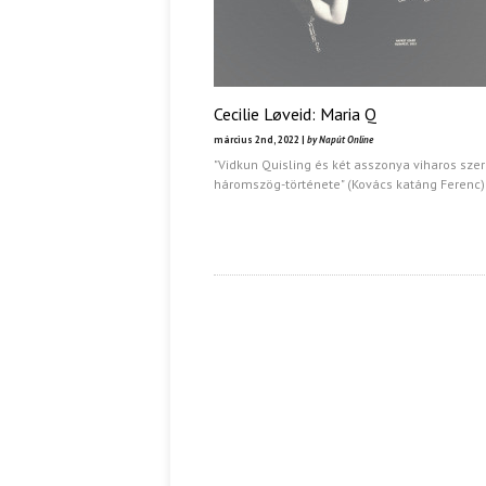
Cecilie Løveid: Maria Q
március 2nd, 2022 |
by Napút Online
"Vidkun Quisling és két asszonya viharos sze
háromszög-története" (Kovács katáng Ferenc)