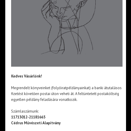
Kedves Vásárlónk!
Megrendelt könyveinket (folyóiratpéldányainkat) a banki átutalásos
fizetést követően postai úton veheti át. A feltüntetett postaköltség
egyetlen példány feladására vonatkozik.
Számlaszámunk:
11713012-21181665
Cédrus Művészeti Alapítvány