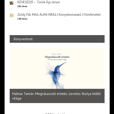
KÖVESEDŐ – Török Ági versei
186 views
Zöldy Pál: MAG ÁLMA VIRÁG | Könyvbemutató | Filmfelvétel
140 views
Könyvesbolt
l
Halmai Tamás: Megválaszolt érintés. Leveles Ibolya költői
Laka
világa