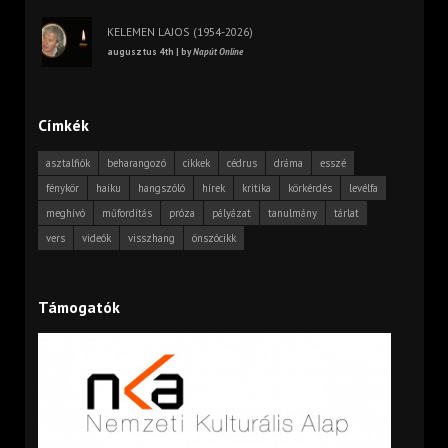
KELEMEN LAJOS (1954-2026)
augusztus 4th | by
Napút Online
Címkék
asztalfiók
beharangozó
cikkek
cédrus
dráma
esszé
fénykör
haiku
hangszóló
hírek
kritika
körkérdés
levélfa
meghívó
műfordítás
próza
pályázat
tanulmány
tárlat
vers
videók
visszhang
önszócikk
Támogatók