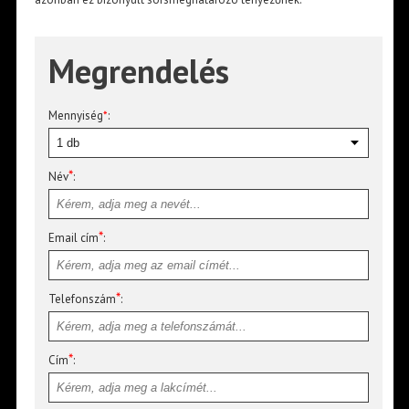
Megrendelés
Mennyiség
*
:
*
Név
:
*
Email cím
:
*
Telefonszám
:
*
Cím
: