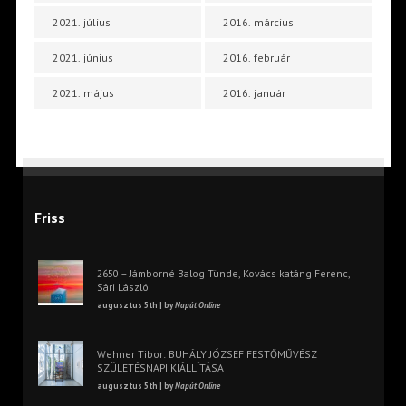
2021. július
2016. március
2021. június
2016. február
2021. május
2016. január
Friss
2650 – Jámborné Balog Tünde, Kovács katáng Ferenc,
Sári László
augusztus 5th | by
Napút Online
Wehner Tibor: BUHÁLY JÓZSEF FESTŐMŰVÉSZ
SZÜLETÉSNAPI KIÁLLÍTÁSA
augusztus 5th | by
Napút Online