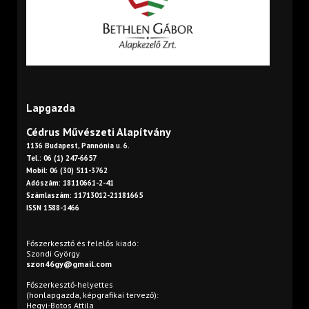
Lapgazda
Cédrus Művészeti Alapítvány
1136 Budapest, Pannónia u. 6.
Tel.: 06 (1) 247-6657
Mobil: 06 (30) 511-3762
Adószám: 18110661-2-41
Számlaszám: 11713012-21181665
ISSN 1588-1466
Főszerkesztő és felelős kiadó:
Szondi György
szon46gy@gmail.com
Főszerkesztő-helyettes
(honlapgazda, képgrafikai tervező):
Hegyi-Botos Attila