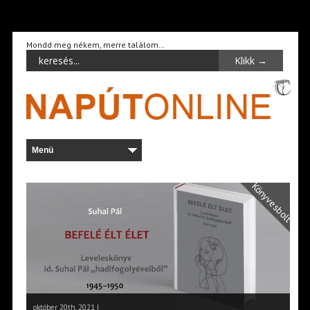
Mondd meg nékem, merre találom…
Könyvesbolt
október 20th, 2021 |