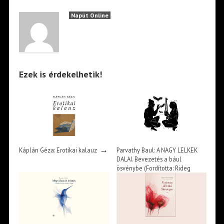
Napút Online
Ezek is érdekelhetik!
→
Káplán Géza: Erotikai kalauz
Parvathy Baul: A NAGY LELKEK
DALAI. Bevezetés a bául
ösvénybe (Fordította: Rideg
→
Zsófia)