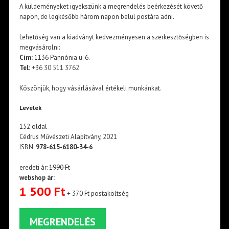
A küldeményeket igyekszünk a megrendelés beérkezését követő
napon, de legkésőbb három napon belül postára adni.
Lehetőség van a kiadványt kedvezményesen a szerkesztőségben is
megvásárolni:
Cím:
1136 Pannónia u. 6.
Tel:
+36 30 511 3762
Köszönjük, hogy vásárlásával értékeli munkánkat.
Levelek
152 oldal
Cédrus Művészeti Alapítvány, 2021
ISBN:
978-615-6180-34-6
eredeti ár:
1990 Ft
webshop ár:
1 500 Ft
+ 370 Ft postaköltség
MEGRENDELÉS