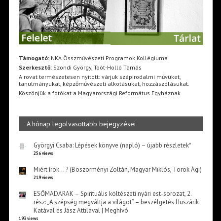
Támogató:
NKA Összművészeti Programok Kollégiuma
Szerkesztő:
Szondi György, Toót-Holló Tamás
A rovat természetesen nyitott: várjuk szépirodalmi művüket,
tanulmányukat, képzőművészeti alkotásukat, hozzászólásukat.
Köszönjük a fotókat a Magyarországi Református Egyháznak
A hónap legolvasottabb bejegyzései
Györgyi Csaba: Lépések könyve (napló) – újabb részletek*
256 views
Miért írok… ? (Böszörményi Zoltán, Magyar Miklós, Török Ági)
219 views
ESŐMADARAK – Spirituális költészeti nyári est-sorozat, 2.
rész: „A szépség megváltja a világot” – beszélgetés Huszárik
Katával és Jász Attilával | Meghívó
193 views