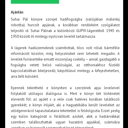
Ajánlás:
Suhai Pál könyve szovjet hadifogságba (valójában málenkij
robotba) hurcolt apjának, a korábban rendőrként szolgálatot
teljesítő id. Suhai Pálnak a különböző GUPVI-lágerekből 1945 és
1950 között írt mintegy nyolcvan levelét tartalmazza.
A lágerek hadiüzemeknek számítottak, tilos volt róluk bármiféle
információt közölni, még helyszínüket sem lehetett megadni. A
levelek forrásértéke emiatt viszonylag csekély – annál gazdagabb a
fogságba vetett belső valóságáé, az otthoniakhoz fűződő
kapcsolatokban kiteljesedő, kárpótlásul mintegy a kifejezhetetlen,
arra ítélt külsőért.
Ilyennek tekinthető e könyvben a szerzőnek apja leveleivel
folytatott utólagos dialógusa is. Mert e könyv két történetet
eleveníti föl: az apáét s a vele csak hatéves korában találkozó
gyerekéét, e könyv írójáét, aki a hagyatékába került leveleket az
utódgeneráció tapasztalataira tekintettel is feldolgozta. Ezzel pedig
egy külön kategóriát is felállított: azokét, akik a hadiárvákkal
szemben találkozhattak ugyan hazatérő apjukkal, számukra
azonban ez bizonyult sorsmeghatározó tényezőnek.