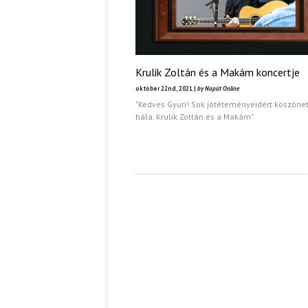
Krulik Zoltán és a Makám koncertje
október 22nd, 2021 |
by Napút Online
"Kedves Gyuri! Sok jótéteményeidért köszönet
hála. Krulik Zoltán és a Makám"