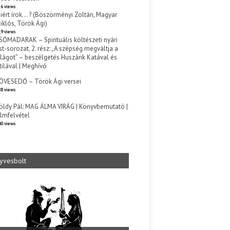
6 views
iért írok… ? (Böszörményi Zoltán, Magyar
iklós, Török Ági)
9 views
SŐMADARAK – Spirituális költészeti nyári
st-sorozat, 2. rész: „A szépség megváltja a
ilágot” – beszélgetés Huszárik Katával és
tilával | Meghívó
s
ÖVESEDŐ – Török Ági versei
8 views
öldy Pál: MAG ÁLMA VIRÁG | Könyvbemutató |
ilmfelvétel
0 views
yvesbolt