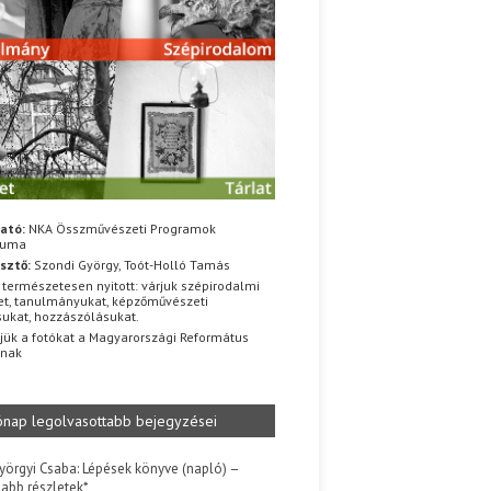
ató:
NKA Összművészeti Programok
iuma
sztő:
Szondi György, Toót-Holló Tamás
 természetesen nyitott: várjuk szépirodalmi
t, tanulmányukat, képzőművészeti
sukat, hozzászólásukat.
jük a fotókat a Magyarországi Református
znak
ónap legolvasottabb bejegyzései
yörgyi Csaba: Lépések könyve (napló) –
jabb részletek*