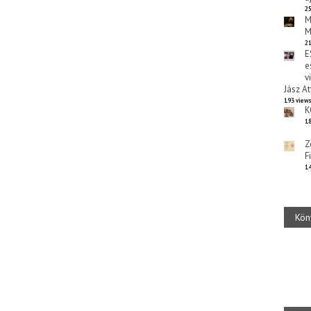
25
M
M
21
E
e
v
Jász At
193 view
K
18
Z
F
14
Kön