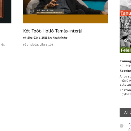
Két Toót-Holló Tamás-interjú
október 22nd, 2021 |
by Napút Online
 és
(Gondola, Librettó)
Támog
Kollég
Szerke
A rovat
művüke
alkotá
Köszön
Egyhá
A h
G
ú