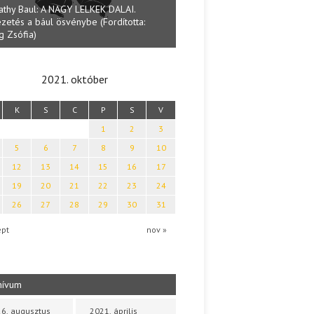
athy Baul: A NAGY LELKEK DALAI.
zetés a bául ösvénybe (Fordította:
Halmai Tamás: Megválaszolt ér
g Zsófia)
Ibolya költői világa
2021. október
K
S
C
P
S
V
1
2
3
5
6
7
8
9
10
12
13
14
15
16
17
19
20
21
22
23
24
26
27
28
29
30
31
ept
nov »
hívum
6. augusztus
2021. április