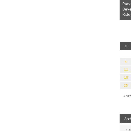
Parv
Beve
Ride
fényből
Káplán Géza: Erotikai kalauz
H
4
11
18
25
« sz
Arc
202