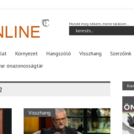
Mondd meg nékem, merre találom…
lat
Környezet
Hangszóló
Visszhang
Szerzőink
ar önazonosságtár
Kie
2
Visszhang