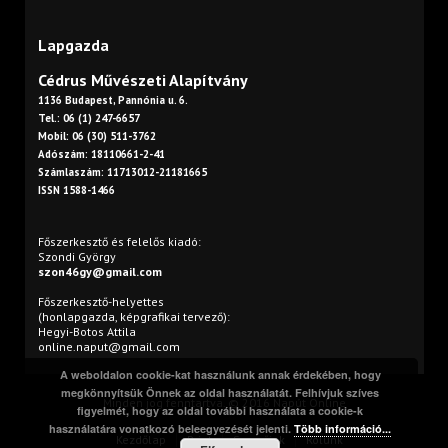
Lapgazda
Cédrus Művészeti Alapítvány
1136 Budapest, Pannónia u. 6.
Tel.: 06 (1) 247-6657
Mobil: 06 (30) 511-3762
Adószám: 18110661-2-41
Számlaszám: 11713012-21181665
ISSN 1588-1466
Főszerkesztő és felelős kiadó:
Szondi György
szon46gy@gmail.com
Főszerkesztő-helyettes
(honlapgazda, képgrafikai tervező):
Hegyi-Botos Attila
online.naput@gmail.com
A weboldalon cookie-kat használunk annak érdekében, hogy
megkönnyítsük Önnek az oldal használatát. Felhívjuk szíves
Minden jog fenntartva. © 2016 Napút Online
figyelmét, hogy az oldal további használata a cookie-k
használatára vonatkozó beleegyezését jelenti.
Több információ...
Kezdőlap
Print
Szerzőink
Rólunk