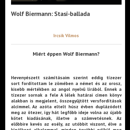
Wolf Biermann: Stasi-ballada
Ircsik Vilmos
Miért éppen Wolf Biermann?
Hevenyészett számításaim szerint eddig tízezer
sort fordítottam le zömében a német és az orosz,
kisebb mértékben az angol nyelvű lírából. Ennek a
tízezer sornak a fele A lélek határai címen könyv
alakban is megjelent, összegyűjtött versfordítások
alcímmel. Az azóta eltelt húsz évben duplázódott
meg az ötezer, így hát legfőbb ideje volna az újabb
kötet kiadásának, illetve a számvetésnek. Az
előbbire kevés az esély, az utóbbit viszont, élve a
kínálkozó alkalommal, minden további nélkül meg