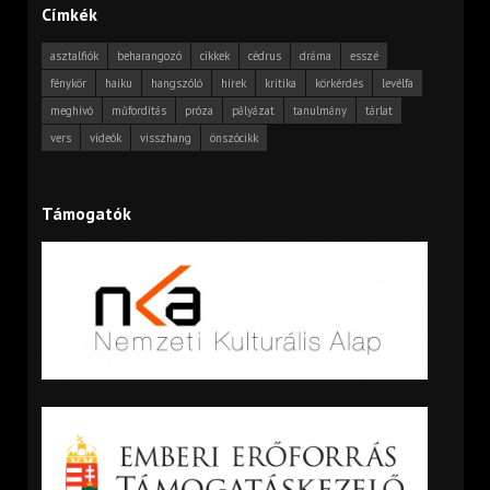
Címkék
asztalfiók
beharangozó
cikkek
cédrus
dráma
esszé
fénykör
haiku
hangszóló
hírek
kritika
körkérdés
levélfa
meghívó
műfordítás
próza
pályázat
tanulmány
tárlat
vers
videók
visszhang
önszócikk
Támogatók