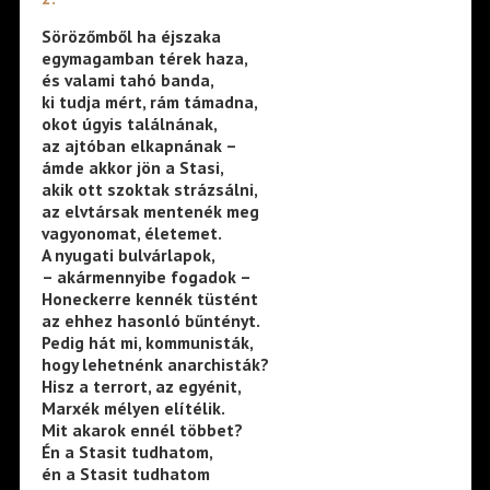
Sörözőmből ha éjszaka
egymagamban térek haza,
és valami tahó banda,
ki tudja mért, rám támadna,
okot úgyis találnának,
az ajtóban elkapnának –
ámde akkor jön a Stasi,
akik ott szoktak strázsálni,
az elvtársak mentenék meg
vagyonomat, életemet.
A nyugati bulvárlapok,
– akármennyibe fogadok –
Honeckerre kennék tüstént
az ehhez hasonló bűntényt.
Pedig hát mi, kommunisták,
hogy lehetnénk anarchisták?
Hisz a terrort, az egyénit,
Marxék mélyen elítélik.
Mit akarok ennél többet?
Én a Stasit tudhatom,
én a Stasit tudhatom