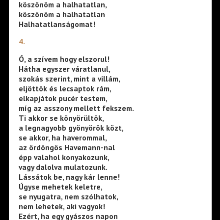
köszönöm a halhatatlan,
köszönöm a halhatatlan
Halhatatlanságomat!
4.
Ó, a szívem hogy elszorul!
Hátha egyszer váratlanul,
szokás szerint, mint a villám,
eljöttök és lecsaptok rám,
elkapjátok pucér testem,
míg az asszony mellett fekszem.
Ti akkor se könyörültök,
a legnagyobb gyönyörök közt,
se akkor, ha haverommal,
az ördöngös Havemann-nal
épp valahol konyakozunk,
vagy dalolva mulatozunk.
Lássátok be, nagy kár lenne!
Úgyse mehetek keletre,
se nyugatra, nem szólhatok,
nem lehetek, aki vagyok!
Ezért, ha egy gyászos napon