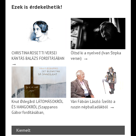
Ezek is érdekelhetik!
CHRISTINA ROSETTI VERSEI
Öltsd ki a nyelved (Ivan Štrpka
→
KÁNTÁS BALÁZS FORDÍTÁSÁBAN
versei)
→
Knut Ødegård: LÁTOMÁSOKRÓL
Vári Fábián László: Ízelítő a
→
ÉS HANGOKRÓL (Szappanos
ruszin népballadákból
Gábor fordításában,
→
bevezetőjével)
Kiemelt