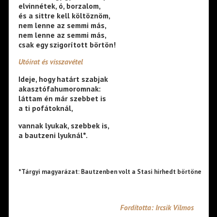
elvinnétek, ó, borzalom,
és a sittre kell költöznöm,
nem lenne az semmi más,
nem lenne az semmi más,
csak egy szigorított börtön!
Utóirat és visszavétel
Ideje, hogy határt szabjak
akasztófahumoromnak:
láttam én már szebbet is
a ti pofátoknál,
vannak lyukak, szebbek is,
a bautzeni lyuknál
*
.
*Tárgyi magyarázat: Bautzenben volt a Stasi hírhedt börtöne
Fordította: Ircsik Vilmos