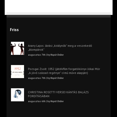
Friss
Arany Lajos: Járási „királynők” meg a veszekedő
„álompárok”
augusztus 7th | by
Napút Online
Pozsgai Zsolt: 1952 (játékfilm forgatókönyv Jókai Mór
„A jövő század regénye” című műve alapján)
augusztus 7th | by
Napút Online
CHRISTINA ROSETTI VERSEI KÁNTÁS BALÁZS
FORDÍTÁSÁBAN
augusztus 6th | by
Napút Online