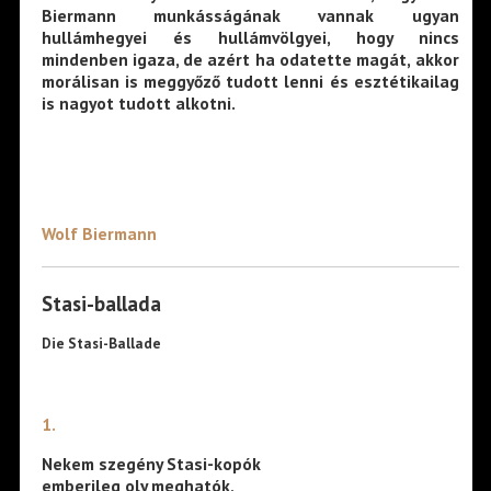
Biermann munkásságának vannak ugyan
hullámhegyei és hullámvölgyei, hogy nincs
mindenben igaza, de azért ha odatette magát, akkor
morálisan is meggyőző tudott lenni és esztétikailag
is nagyot tudott alkotni.
Wolf Biermann
Stasi-ballada
Die Stasi-Ballade
1.
Nekem szegény Stasi-kopók
emberileg oly meghatók,