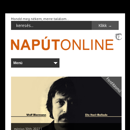
Mondd meg nékem, merre találom…
Fordításmű
március 30th, 2022 |