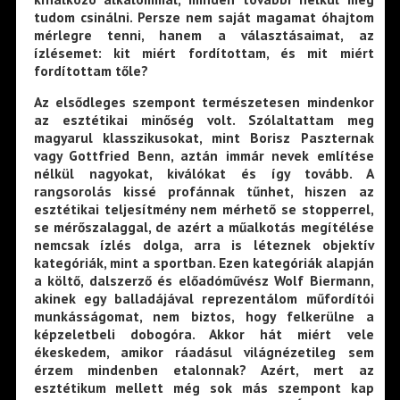
tudom csinálni. Persze nem saját magamat óhajtom
mérlegre tenni, hanem a választásaimat, az
ízlésemet: kit miért fordítottam, és mit miért
fordítottam tőle?
Az elsődleges szempont természetesen mindenkor
az esztétikai minőség volt. Szólaltattam meg
magyarul klasszikusokat, mint Borisz Paszternak
vagy Gottfried Benn, aztán immár nevek említése
nélkül nagyokat, kiválókat és így tovább. A
rangsorolás kissé profánnak tűnhet, hiszen az
esztétikai teljesítmény nem mérhető se stopperrel,
se mérőszalaggal, de azért a műalkotás megítélése
nemcsak ízlés dolga, arra is léteznek objektív
kategóriák, mint a sportban. Ezen kategóriák alapján
a költő, dalszerző és előadóművész Wolf Biermann,
akinek egy balladájával reprezentálom műfordítói
munkásságomat, nem biztos, hogy felkerülne a
képzeletbeli dobogóra. Akkor hát miért vele
ékeskedem, amikor ráadásul világnézetileg sem
érzem mindenben etalonnak? Azért, mert az
esztétikum mellett még sok más szempont kap