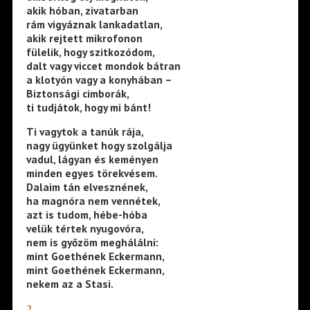
akik hóban, zivatarban
rám vigyáznak lankadatlan,
akik rejtett mikrofonon
fülelik, hogy szitkozódom,
dalt vagy viccet mondok bátran
a klotyón vagy a konyhában –
Biztonsági cimborák,
ti tudjátok, hogy mi bánt!
Ti vagytok a tanúk rája,
nagy ügyünket hogy szolgálja
vadul, lágyan és keményen
minden egyes törekvésem.
Dalaim tán elvesznének,
ha magnóra nem vennétek,
azt is tudom, hébe-hóba
velük tértek nyugovóra,
nem is győzöm meghálálni:
mint Goethének Eckermann,
mint Goethének Eckermann,
nekem az a Stasi.
2.