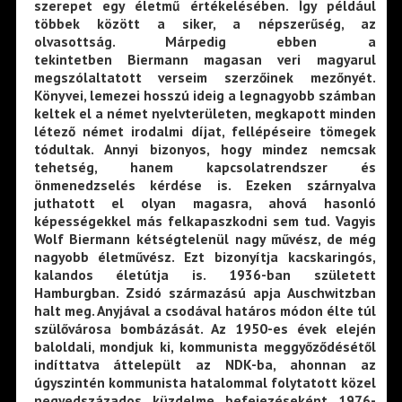
szerepet egy életmű értékelésében. Így például
többek között a siker, a népszerűség, az
olvasottság. Márpedig ebben a
tekintetben Biermann magasan veri magyarul
megszólaltatott verseim szerzőinek mezőnyét.
Könyvei, lemezei hosszú ideig a legnagyobb számban
keltek el a német nyelvterületen, megkapott minden
létező német irodalmi díjat, fellépéseire tömegek
tódultak. Annyi bizonyos, hogy mindez nemcsak
tehetség, hanem kapcsolatrendszer és
önmenedzselés kérdése is. Ezeken szárnyalva
juthatott el olyan magasra, ahová hasonló
képességekkel más felkapaszkodni sem tud. Vagyis
Wolf Biermann kétségtelenül nagy művész, de még
nagyobb életművész. Ezt bizonyítja kacskaringós,
kalandos életútja is. 1936-ban született
Hamburgban. Zsidó származású apja Auschwitzban
halt meg. Anyjával a csodával határos módon élte túl
szülővárosa bombázását. Az 1950-es évek elején
baloldali, mondjuk ki, kommunista meggyőződésétől
indíttatva áttelepült az NDK-ba, ahonnan az
úgyszintén kommunista hatalommal folytatott közel
negyedszázados küzdelme befejezéseként 1976-