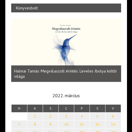
Könyvesbolt
l
Halmai Tamás: Megválaszolt érintés. Leveles Ibolya költői
Laka
világa
2022. március
H
K
S
C
P
S
V
1
2
3
4
5
6
7
8
9
10
11
12
13