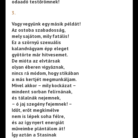
odaadó testőrömnek!
3.
Vagy vegyünk egy másik példát!
Az ostoba szabadosság,
mely sajátom, mily fatális!
Ez a szörnyű szexuális
kalandvágyam épp eleget
gyötörte már hitvesemet.
De mióta az elvtársak
olyan éberen vigyáznak,
nincs rá módom, hogy stikában
a más kertjét megmunkáljam.
Mivel akkor – mily kockázat –
mindent sorban felírnának,
és tálalnák nejemnek,
– ó jaj szegény fejemnek! –
Időt, erőt megkímélve
nem is lépek soha félre,
és az így nyert energiát
műveimbe plántálom át!
Így aztán a Stasinak