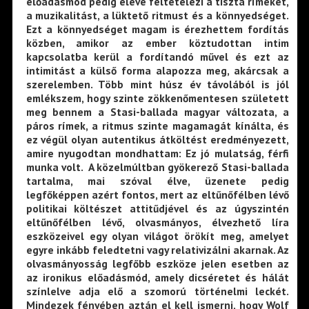
előadásmód pedig eleve feltételezi a tiszta rímeket,
a muzikalitást, a lüktető ritmust és a könnyedséget.
Ezt a könnyedséget magam is érezhettem fordítás
közben, amikor az ember köztudottan intim
kapcsolatba kerül a fordítandó művel és ezt az
intimitást a külső forma alapozza meg, akárcsak a
szerelemben. Több mint húsz év távolából is jól
emlékszem, hogy szinte zökkenőmentesen született
meg bennem a Stasi-ballada magyar változata, a
páros rímek, a ritmus szinte magamagát kínálta, és
ez végül olyan autentikus átköltést eredményezett,
amire nyugodtan mondhattam: Ez jó mulatság, férfi
munka volt. A közelmúltban gyökerező Stasi-ballada
tartalma, mai szóval élve, üzenete pedig
legfőképpen azért fontos, mert az eltűnőfélben lévő
politikai költészet attitűdjével és az úgyszintén
eltűnőfélben lévő, olvasmányos, élvezhető líra
eszközeivel egy olyan világot örökít meg, amelyet
egyre inkább feledtetni vagy relativizálni akarnak. Az
olvasmányosság legfőbb eszköze jelen esetben az
az ironikus előadásmód, amely dicséretet és hálát
színlelve adja elő a szomorú történelmi leckét.
Mindezek fényében aztán el kell ismerni, hogy Wolf