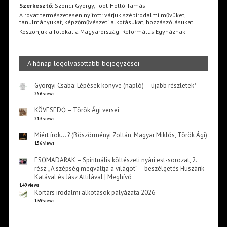
Szerkesztő:
Szondi György, Toót-Holló Tamás
A rovat természetesen nyitott: várjuk szépirodalmi művüket,
tanulmányukat, képzőművészeti alkotásukat, hozzászólásukat.
Köszönjük a fotókat a Magyarországi Református Egyháznak
A hónap legolvasottabb bejegyzései
Györgyi Csaba: Lépések könyve (napló) – újabb részletek*
256 views
KÖVESEDŐ – Török Ági versei
213 views
Miért írok… ? (Böszörményi Zoltán, Magyar Miklós, Török Ági)
156 views
ESŐMADARAK – Spirituális költészeti nyári est-sorozat, 2.
rész: „A szépség megváltja a világot” – beszélgetés Huszárik
Katával és Jász Attilával | Meghívó
149 views
Kortárs irodalmi alkotások pályázata 2026
139 views