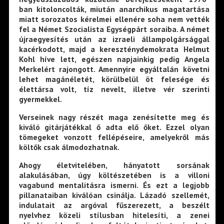
ban kitoloncolták, miután anarchikus magatartása
miatt sorozatos kérelmei ellenére soha nem vették
fel a Német Szocialista Egységpárt soraiba. A német
újraegyesítés után az izraeli állampolgársággal
kacérkodott, majd a kereszténydemokrata Helmut
Kohl híve lett, egészen napjainkig pedig Angela
Merkelért rajongott. Amennyire egyáltalán követni
lehet magánéletét, körülbelül öt felesége és
élettársa volt, tíz nevelt, illetve vér szerinti
gyermekkel.
Verseinek nagy részét maga zenésítette meg és
kiváló gitárjátékkal ő adta elő őket. Ezzel olyan
tömegeket vonzott fellépéseire, amelyekről más
költők csak álmodozhatnak.
Ahogy életvitelében, hányatott sorsának
alakulásában, úgy költészetében is a villoni
vagabund mentalitásra ismerni. És ezt a legjobb
pillanataiban kiválóan csinálja. Lázadó szellemét,
indulatait az argóval fűszerezett, a beszélt
nyelvhez közeli stílusban hitelesíti, a zenei