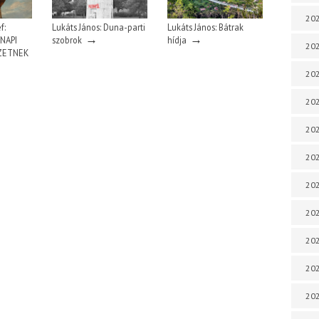
202
f:
Lukáts János: Duna-parti
Lukáts János: Bátrak
→
→
NAPI
szobrok
hídja
202
ZETNEK
202
202
202
202
202
202
20
20
202