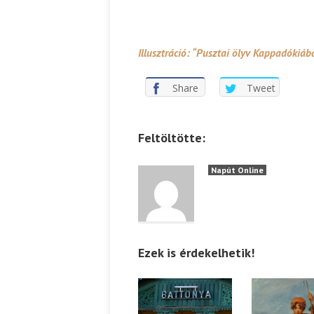
Illusztráció: “Pusztai ölyv Kappadókiába
Share
Tweet
Feltöltötte:
Napút Online
Ezek is érdekelhetik!