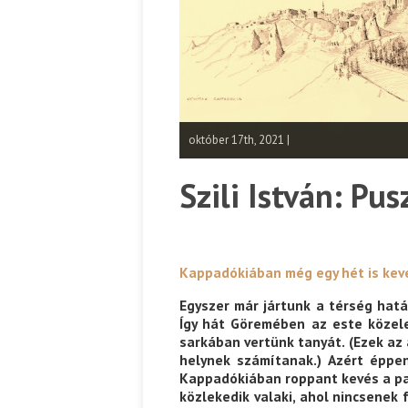
október 17th, 2021 |
Szili István: Pu
Kappadókiában még egy hét is kev
Egyszer már jártunk a térség hat
Így hát Göremében az este közele
sarkában vertünk tanyát. (Ezek az
helynek számítanak.) Azért éppen 
Kappadókiában roppant kevés a par
közlekedik valaki, ahol nincsenek 