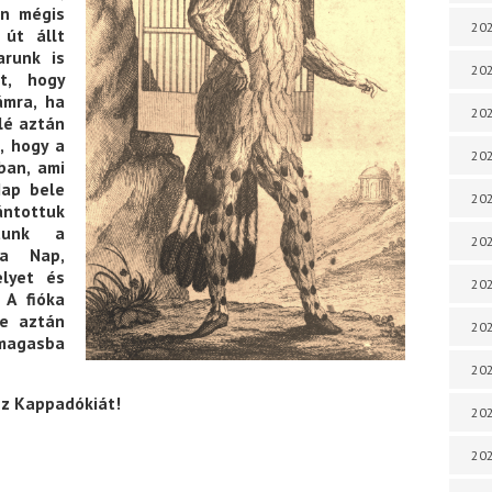
án mégis
202
 út állt
arunk is
202
tt, hogy
ámra, ha
202
lé aztán
, hogy a
202
ban, ami
Nap bele
202
ántottuk
tunk a
202
 a Nap,
lyet és
202
 A fióka
de aztán
20
magasba
20
ész Kappadókiát!
202
202