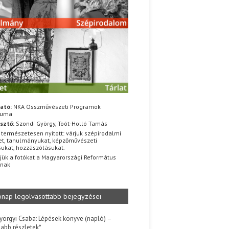
ató:
NKA Összművészeti Programok
iuma
sztő:
Szondi György, Toót-Holló Tamás
 természetesen nyitott: várjuk szépirodalmi
t, tanulmányukat, képzőművészeti
sukat, hozzászólásukat.
jük a fotókat a Magyarországi Református
znak
ónap legolvasottabb bejegyzései
yörgyi Csaba: Lépések könyve (napló) –
jabb részletek*