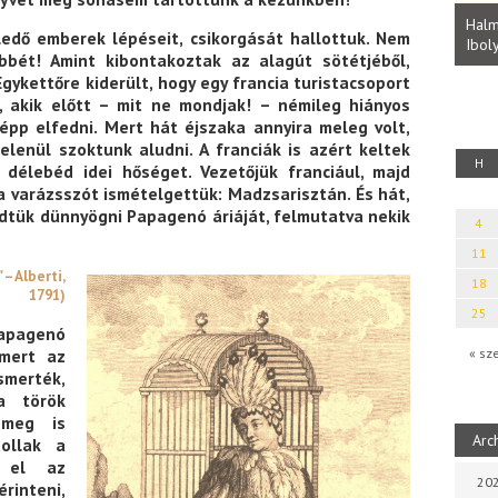
Parvathy Baul: A NAGY LELKEK DALAI.
Bevezetés a bául ösvénybe (Fordította:
Halm
ledő emberek lépéseit, csikorgását hallottuk. Nem
Rideg Zsófia)
Iboly
uz
bbét! Amint kibontakoztak az alagút sötétjéből,
ykettőre kiderült, hogy egy francia turistacsoport
, akik előtt – mit ne mondjak! – némileg hiányos
épp elfedni. Mert hát éjszaka annyira meleg volt,
lenül szoktunk aludni. A franciák is azért keltek
H
 délebéd idei hőséget. Vezetőjük franciául, majd
 a varázsszót ismételgettük: Madzsarisztán. És hát,
dtük dünnyögni Papagenó áriáját, felmutatva nekik
4
11
”
– Alberti,
18
1791)
25
pagenó
 mert az
« sz
merték,
a török
 meg is
Arc
ollak a
t el az
202
rinteni,