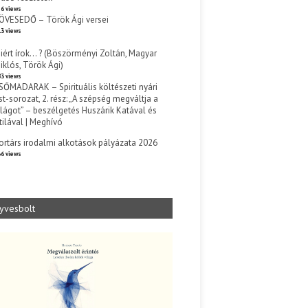
6 views
ÖVESEDŐ – Török Ági versei
3 views
iért írok… ? (Böszörményi Zoltán, Magyar
iklós, Török Ági)
3 views
SŐMADARAK – Spirituális költészeti nyári
st-sorozat, 2. rész: „A szépség megváltja a
ilágot” – beszélgetés Huszárik Katával és
tilával | Meghívó
s
ortárs irodalmi alkotások pályázata 2026
6 views
yvesbolt