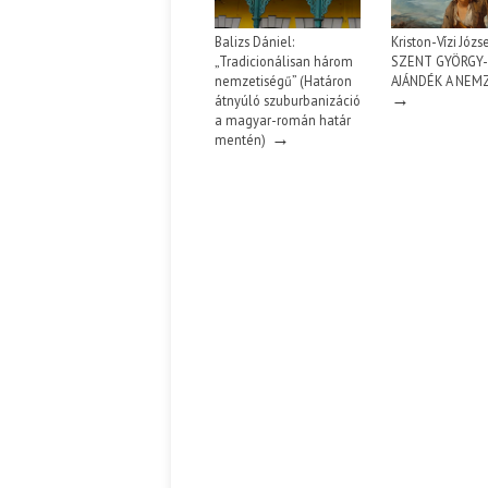
Balizs Dániel:
Kriston-Vízi Józse
„Tradicionálisan három
SZENT GYÖRGY-
nemzetiségű” (Határon
AJÁNDÉK A NEM
→
átnyúló szuburbanizáció
a magyar-román határ
→
mentén)