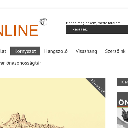
Mondd meg nékem, merre találom…
lat
Környezet
Hangszóló
Visszhang
Szerzőink
ar önazonosságtár
Környezet
Kie