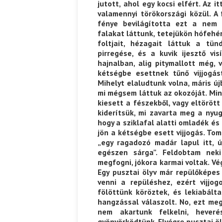
jutott, ahol egy kocsi elfért. Az 
valamennyi törökországi közül. A 
fénye bevilágította ezt a nem 
falakat láttunk, tetejükön hófehér
foltjait, hézagait láttuk a tü
pirregése, és a kuvik ijesztő v
hajnalban, alig pitymallott még, v
kétségbe esettnek tűnő vijjogás
Mihelyt elaludtunk volna, máris ú
mi mégsem láttuk az okozóját. Min
kiesett a fészekből, vagy eltörött
kiderítsük, mi zavarta meg a nyug
hogy a sziklafal alatti omladék és
jön a kétségbe esett vijjogás. To
„egy ragadozó madár lapul itt, 
egészen sárga”. Feldobtam nek
megfogni, jókora karmai voltak. Vé
Egy pusztai ölyv már repülőképes
venni a repüléshez, ezért vijjog
fölöttünk köröztek, és lekiabálta
hangzással válaszolt. No, ezt m
nem akartunk felkelni, hever
gyönyörködtünk. Elvégre pusztai 