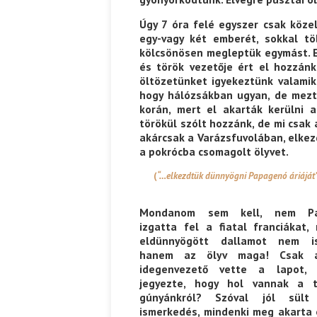
Úgy 7 óra felé egyszer csak köze
Ispány Marietta: Szavak a fényből
Káplán Géza: Erotikai kala
egy-vagy két emberét, sokkal tö
kölcsönösen megleptük egymást. Eg
és török vezetője ért el hozzánk
öltözetünket igyekeztünk valamik
hogy hálózsákban ugyan, de mezte
korán, mert el akarták kerülni a
törökül szólt hozzánk, de mi csak
akárcsak a Varázsfuvolában, elkez
a pokrócba csomagolt ölyvet.
(
“…elkezdtük dünnyögni Papagenó áriáját
Mondanom sem kell, nem Pa
izgatta fel a fiatal franciákat,
eldünnyögött dallamot nem is
hanem az ölyv maga! Csak 
idegenvezető vette a lapot,
jegyezte, hogy hol vannak a t
gúnyánkról? Szóval jól sül
ismerkedés, mindenki meg akarta é