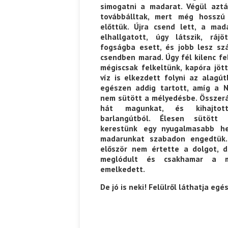
simogatni a madarat. Végül azt
továbbálltak, mert még hosszú
előttük. Újra csend lett, a mad
elhallgatott, úgy látszik, rájö
fogságba esett, és jobb lesz sz
csendben marad. Úgy fél kilenc fe
mégiscsak felkeltünk, kapóra jött
víz is elkezdett folyni az alagút
egészen addig tartott, amíg a 
nem sütött a mélyedésbe. Összer
hát magunkat, és kihajtot
barlangútból. Élesen sütött
kerestünk egy nyugalmasabb he
madarunkat szabadon engedtük.
először nem értette a dolgot, 
meglódult és csakhamar a 
emelkedett.
De jó is neki! Felülről láthatja eg