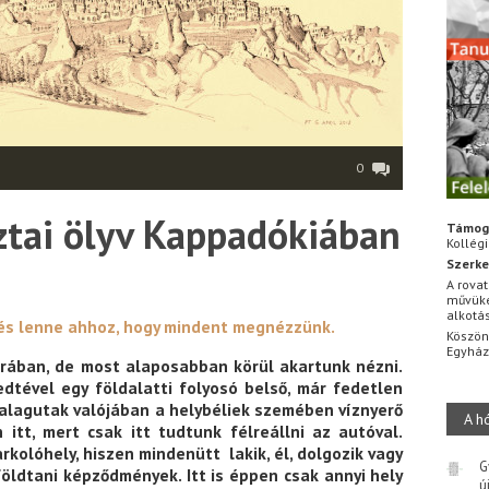
0
sztai ölyv Kappadókiában
Támog
Kollég
Szerke
A rovat
művüke
alkotá
és lenne ahhoz, hogy mindent megnézzünk.
Köszön
Egyhá
árában, de most alaposabban körül akartunk nézni.
dtével egy földalatti folyosó belső, már fedetlen
 alagutak valójában a helybéliek szemében víznyerő
A h
itt, mert csak itt tudtunk félreállni az autóval.
kolóhely, hiszen mindenütt lakik, él, dolgozik vagy
G
földtani képződmények. Itt is éppen csak annyi hely
ú