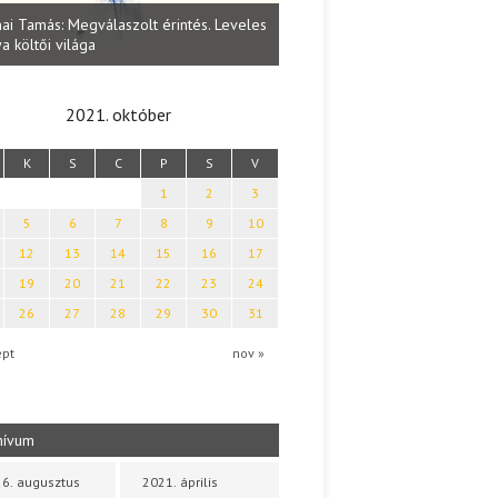
Lakatos Fleisz Katalin: Vasárna
ai Tamás: Megválaszolt érintés. Leveles
Sárszegen
a költői világa
2021. október
K
S
C
P
S
V
1
2
3
5
6
7
8
9
10
12
13
14
15
16
17
19
20
21
22
23
24
26
27
28
29
30
31
ept
nov »
hívum
6. augusztus
2021. április