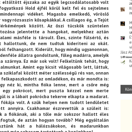
itt eltöltött éjszaka az egyik legcsodálatosabb volt
25
fogyatkozó Hold éjfél körül kelt fel és sejtelmes
K
mindennapi vidéket. Magasba emelkedő, vöröslő
21
 vagy rózsaszín kősapkákkal. A csillagos ég, a Tejút
M
ndérkémények között. Az őszi tücskök szüntelen
M
isítozása jelentette a hangokat, melyekhez aztán
18
alami másféle is társult. Éles, szinte fülsértő, és
E
e
t hallottunk, de nem tudtuk kideríteni az okát.
v
jból felhangzott. Kiderült, hogy mindig ugyanonnan,
Jász At
denféle állatra gondoltunk, főleg madárra, amelyik
149 view
 a szárnya. Ez már sok volt! Felkeltünk tehát, hogy
K
almunkat. Amint egy kicsit világosabb lett, láttuk,
13
 a sziklafal között méter szélességű rés van, onnan
m felkapaszkodott az omladékon, és már mondta is:
úgy néz ki, mintha fióka lenne, mert a csőre még
Kön
i egy pokrócot, mert puszta kézzel nem merte
gül is a lábait pokrócba tekerve elkapta a madarat.
 fókája volt. A szűk helyen nem tudott lendületet
ott annyira. Csakhamar észrevettük a szüleit is:
k a fiókának, aki a tőle már sokszor hallott éles
egfogtuk, de aztán hogyan tovább? Még egyáltalán
észtünk hát a hálózsákokon, és madarunkban
ölyvet még sohasem tartottunk a kezünkben!